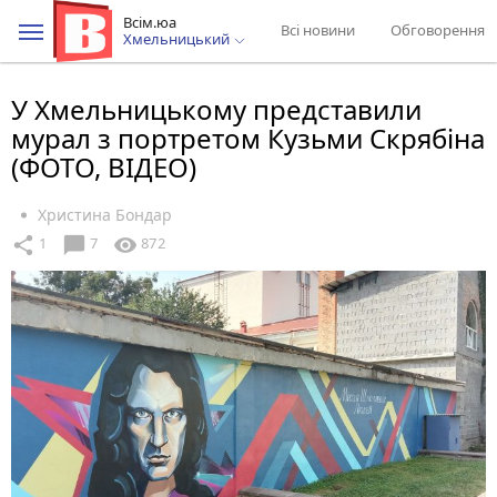
Всім.юа
Всі новини
Обговорення
Хмельницький
У Хмельницькому представили
мурал з портретом Кузьми Скрябіна
(ФОТО, ВІДЕО)
Христина Бондар
chat_bubble
share
visibility
1
7
872