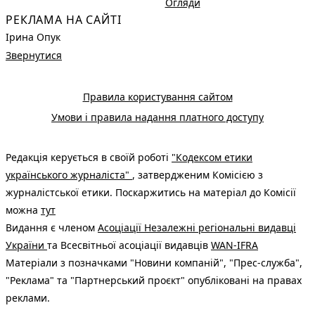
Огляди
РЕКЛАМА НА САЙТІ
Ірина Опук
Звернутися
Правила користування сайтом
Умови і правила надання платного доступу
Редакція керується в своїй роботі
"Кодексом етики
українського журналіста"
, затвердженим Комісією з
журналістської етики. Поскаржитись на матеріал до Комісії
можна
тут
Видання є членом
Асоціації Незалежні регіональні видавці
України
та Всесвітньої асоціації видавців
WAN-IFRA
Матеріали з позначками "Новини компаній", "Прес-служба",
"Реклама" та "Партнерський проєкт" опубліковані на правах
реклами.