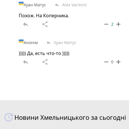
Хуан Матус
Alex Varmint
reply
Похож. На Коперника.
reply
share
remove
add
2
Анонім
Хуан Матус
reply
))))) Да, есть что-то )))))
reply
share
remove
add
0
Новини Хмельницького за сьогодні