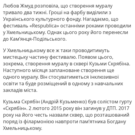
Любов Жмуд розповіла, що створення муралу
тривало два тижні. Гроші на фарбу виділили з
Українського культурного фонду. Нагадаємо, що
фестиваль «Respublica» останніми роками проводили
у Хмельницькому. Однак цього року його перенесли
до Кам’янця-Подільського.
У Хмельницькому все ж таки проводитимуть
мистецьку частину фестивалю. Появом цього,
зокрема, створення муралу в сквері Кузьми Скрябіна.
Наступного місяця заплановане створення ще
одного муралу. Він стосуватиметься інклюзивної
освіти та буде розміщений в одному з навчальних
закладів міста.
Кузьма Скрябін (Андрій Кузьменко) був солістом гурту
«Скрябін». 2 лютого 2015 року він загинув у ДТП. 2017
року на його честь назвали сквер, що розташований
поряд із філармонією навпроти пам’ятника Богдану
Хмельницькому.