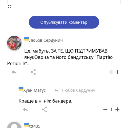
Опублікувати коментар
Любов Сердунич
Це, мабуть, ЗА ТЕ, ЩО ПІДТРИМУВАВ
янукОвоча та його бандитську "Партію
Регіонів"...
reply
share
remove
add
0
Хуан Матус
Любов Сердунич
reply
Краще він, ніж бандера.
reply
share
remove
add
1
ttt435