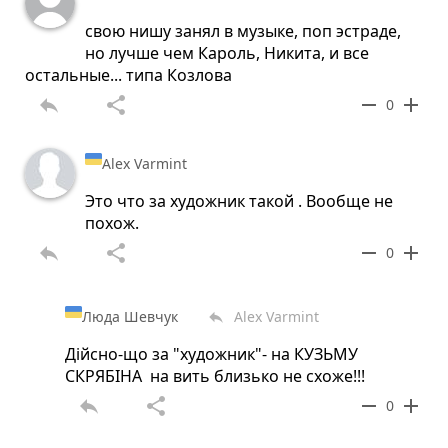
свою нишу занял в музыке, поп эстраде,
но лучше чем Кароль, Никита, и все
остальные... типа Козлова
reply
share
remove
add
0
Alex Varmint
Это что за художник такой . Вообще не
похож.
reply
share
remove
add
0
Люда Шевчук
Alex Varmint
reply
Дійсно-що за "художник"- на КУЗЬМУ
СКРЯБІНА на вить близько не схоже!!!
reply
share
remove
add
0