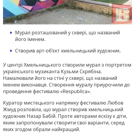
Мурал розташований у сквері, що названий
його іменем.
Створив арт-об’єкт хмельницький художник.
У центрі Хмельницького створили мурал з портретом
українського музиканта Кузьми Скрябіна.
Намалювали його на стіні у сквері, що названий
іменем виконавця. Створення муралу приурочили до
проведення фестивалю «Respublica».
Куратор мистецького напрямку фестивалю Любов
Жмуд розповіла, що мурал створив хмельницький
художник Назар Бабій. Проте авторами ескізу є діти,
яким запропонували створити свої варіанти, серед
яких згодом обрали найкращий.