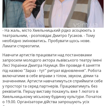
- На жаль, місто Хмельницький рідко асоціюють з
театральним, - розповідає Дмитро Гусаков. - Тому
необхідно змінюватись. Пробувати щось нове.
Ламати стереотипи.
Навчати артистів працювати над постановками
запросили молодого актора львівського театру імені
Лесі Українки Дмитра Наумця. Він проведе 4 заняття
під назвою "Зараз - тут" ритуал відновлення". Робота
включатиме в себе вправи з тілом, звуком, діями та
значеннями. Артисти навчатимуться сприймати себе
у просторі та серед партнерів. Працюватимуть без
реквізитів. Першу виставу покажуть вже 1 лютого в
Хмельницькому міському будинку культури. Початок
о 19.00. Організатори дійства запрошують усіх