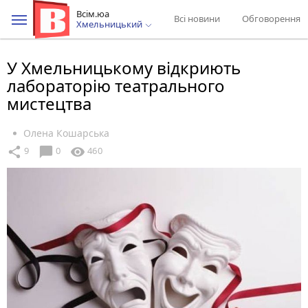
Всім.юа
Всі новини
Обговорення
Хмельницький
У Хмельницькому відкриють
лабораторію театрального
мистецтва
Олена Кошарська
chat_bubble
share
visibility
9
0
460