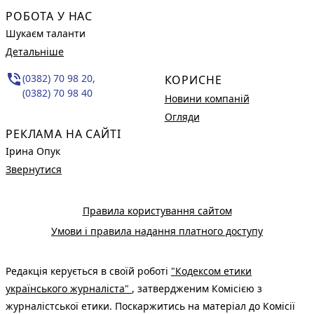
РОБОТА У НАС
Шукаєм таланти
Детальніше
phone_in_talk
(0382) 70 98 20,
КОРИСНЕ
(0382) 70 98 40
Новини компаній
Огляди
РЕКЛАМА НА САЙТІ
Ірина Опук
Звернутися
Правила користування сайтом
Умови і правила надання платного доступу
Редакція керується в своїй роботі
"Кодексом етики
українського журналіста"
, затвердженим Комісією з
журналістської етики. Поскаржитись на матеріал до Комісії