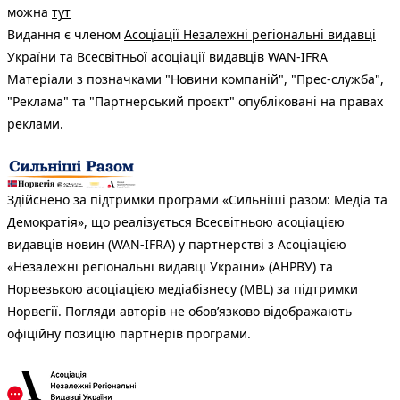
можна
тут
Видання є членом
Асоціації Незалежні регіональні видавці
України
та Всесвітньої асоціації видавців
WAN-IFRA
Матеріали з позначками "Новини компаній", "Прес-служба",
"Реклама" та "Партнерський проєкт" опубліковані на правах
реклами.
Здійснено за підтримки програми «Сильніші разом: Медіа та
Демократія», що реалізується Всесвітньою асоціацією
видавців новин (WAN-IFRA) у партнерстві з Асоціацією
«Незалежні регіональні видавці України» (АНРВУ) та
Норвезькою асоціацією медіабізнесу (MBL) за підтримки
Норвегії. Погляди авторів не обов’язково відображають
офіційну позицію партнерів програми.