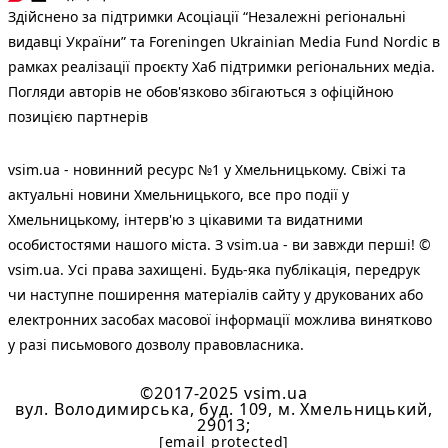
Здійснено за підтримки Асоціації “Незалежні регіональні
видавці України” та Foreningen Ukrainian Media Fund Nordic в
рамках реалізації проєкту Хаб підтримки регіональних медіа.
Погляди авторів не обов'язково збігаються з офіційною
позицією партнерів
vsim.ua - новинний ресурс №1 у Хмельницькому. Свіжі та
актуальні новини Хмельницького, все про події у
Хмельницькому, інтерв'ю з цікавими та видатними
особистостями нашого міста. З vsim.ua - ви завжди перші! ©
vsim.ua. Усі права захищені. Будь-яка публiкацiя, передрук
чи наступне поширення матеріалів сайту у друкованих або
електронних засобах масової інформації можлива винятково
у разі письмового дозволу правовласника.
©2017-2025 vsim.ua
вул. Володимирська, буд. 109, м. Хмельницький,
29013;
[email protected]