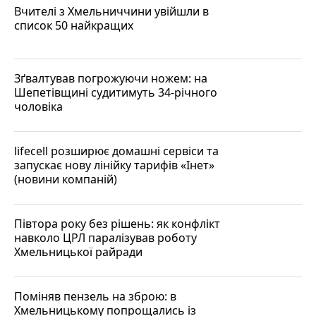
Вчителі з Хмельниччини увійшли в
список 50 найкращих
Зґвалтував погрожуючи ножем: на
Шепетівщині судитимуть 34-річного
чоловіка
lifecell розширює домашні сервіси та
запускає нову лінійку тарифів «Інет»
(новини компаній)
Півтора року без рішень: як конфлікт
навколо ЦРЛ паралізував роботу
Хмельницької райради
Поміняв пензель на зброю: в
Хмельницькому попрощались із