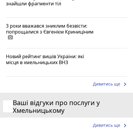
знайшли фрагменти тіл
3 роки вважався зниклим безвісти:
попрощалися з Євгенієм Криниціним
photo_camera
Новий рейтинг вишів України: які
місця в хмельницьких ВНЗ
keyboard_arrow_right
Дивитись ще
Ваші відгуки про послуги у
Хмельницькому
keyboard_arrow_right
Дивитись ще