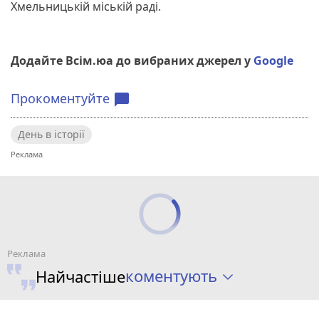
Хмельницькій міській раді.
Додайте Всім.юа до вибраних джерел у
Google
Прокоментуйте
chat_bubble
День в історії
коментують
Найчастіше