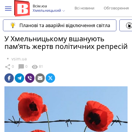
Всім.юа
Всі новини
Обговорення
Хмельницький
Планові та аварійні відключення світла
У Хмельницькому вшанують
пам’ять жертв політичних репресій
vsim.ua
chat_bubble
share
visibility
0
0
81