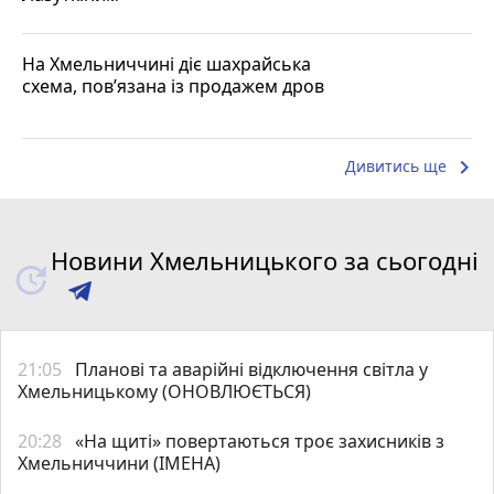
На Хмельниччині діє шахрайська
схема, пов’язана із продажем дров
keyboard_arrow_right
Дивитись ще
Новини Хмельницького за сьогодні
21:05
Планові та аварійні відключення світла у
Хмельницькому (ОНОВЛЮЄТЬСЯ)
20:28
«На щиті» повертаються троє захисників з
Хмельниччини (ІМЕНА)