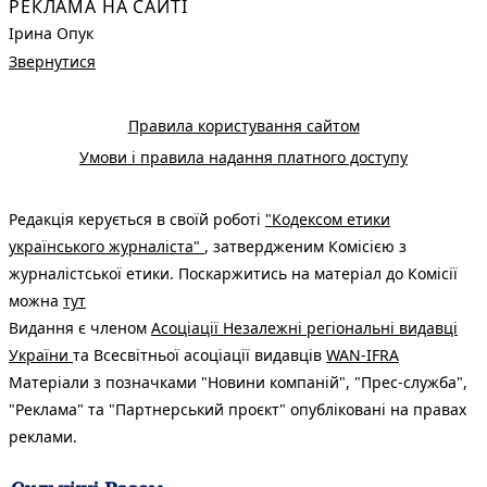
РЕКЛАМА НА САЙТІ
Ірина Опук
Звернутися
Правила користування сайтом
Умови і правила надання платного доступу
Редакція керується в своїй роботі
"Кодексом етики
українського журналіста"
, затвердженим Комісією з
журналістської етики. Поскаржитись на матеріал до Комісії
можна
тут
Видання є членом
Асоціації Незалежні регіональні видавці
України
та Всесвітньої асоціації видавців
WAN-IFRA
Матеріали з позначками "Новини компаній", "Прес-служба",
"Реклама" та "Партнерський проєкт" опубліковані на правах
реклами.