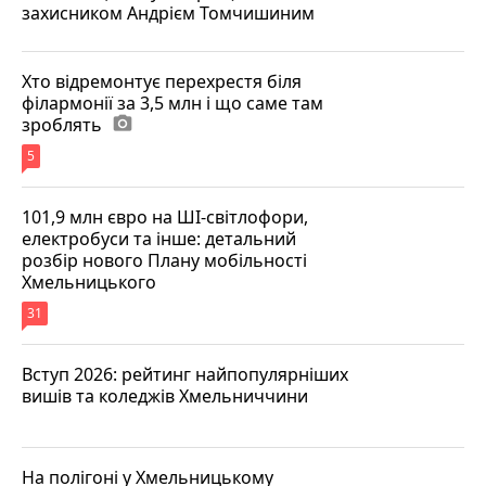
захисником Андрієм Томчишиним
Хто відремонтує перехрестя біля
філармонії за 3,5 млн і що саме там
зроблять
photo_camera
5
101,9 млн євро на ШІ-світлофори,
електробуси та інше: детальний
розбір нового Плану мобільності
Хмельницького
31
Вступ 2026: рейтинг найпопулярніших
вишів та коледжів Хмельниччини
На полігоні у Хмельницькому