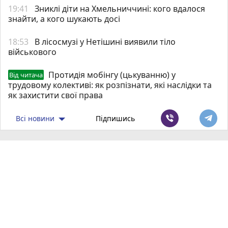
19:41
Зниклі діти на Хмельниччині: кого вдалося
знайти, а кого шукають досі
18:53
В лісосмузі у Нетішині виявили тіло
військового
Протидія мобінгу (цькуванню) у
Від читача
трудовому колективі: як розпізнати, які наслідки та
як захистити свої права
Всі новини
Підпишись