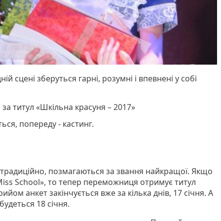
й сцені зберуться гарні, розумні і впевнені у собі
за титул «Шкільна красуня – 2017»
ься, попереду - кастинг.
традиційно, позмагаються за звання найкращої. Якщо
Miss School», то тепер переможниця отримує титул
ийом анкет закінчується вже за кілька днів, 17 січня. А
дбудеться 18 січня.