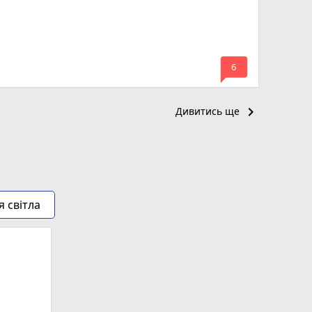
mode_comment
6
keyboard_arrow_right
Дивитись ще
я світла