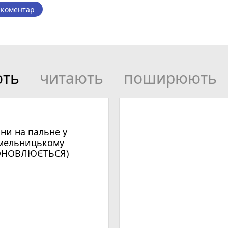
 коментар
ють
читають
поширюють
іни на пальне у
мельницькому
ОНОВЛЮЄТЬСЯ)