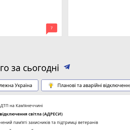
mode_comment
7
о за сьогодні
алежна Україна
Планові та аварійні відключенн
 ДТП на Кам’янеччині
відключення світла (АДРЕСИ)
ений пам’яті захисників та підтримці ветеранів