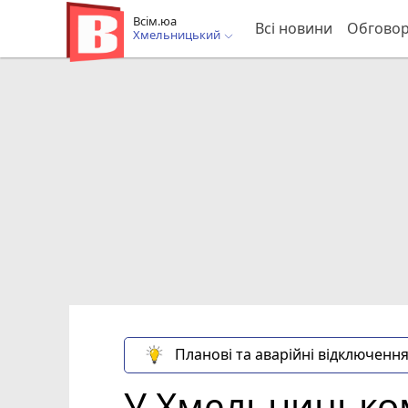
Всім.юа
Всі новини
Обгово
Хмельницький
Планові та аварійні відключення
У Хмельницько