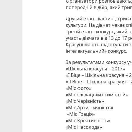
Організатори розповідають,
попередній відбір, який три
Другий етап - кастинг, трив
культури. На дівчат чекає сп
Третій етап - конкурс, який
участь дівчата від 13 до 17 р
Красуні мають підготувати з
інтелектуальний» конкурс.
За результатами конкурсу уч
«Шкільна красуня – 2017»
«І Віце – Шкільна красуня – 
«ІІ Віце – Шкільна красуня –
«Міс фото»
«Міс глядацьких симпатій»
«Міс Чарівність»
«Міс Артистичність»
«Міс Грація»
«Міс Креативність»
«Міс Насолода»