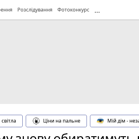
...
рення
Розслідування
Фотоконкурс
 світла
Ціни на пальне
Мій дім - не
му знову обиратимуть 