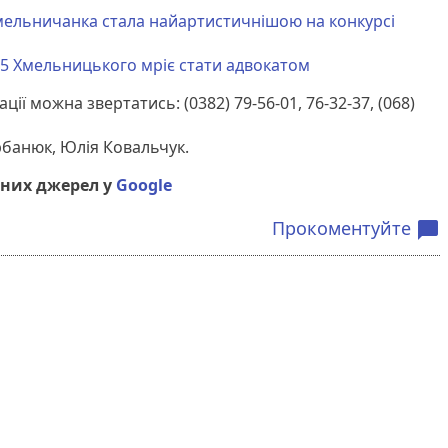
мельничанка стала найартистичнішою на конкурсі
5 Хмельницького мріє стати адвокатом
ії можна звертатись: (0382) 79-56-01, 76-32-37, (068)
рбанюк, Юлія Ковальчук.
них джерел у
Google
Прокоментуйте
chat_bubble