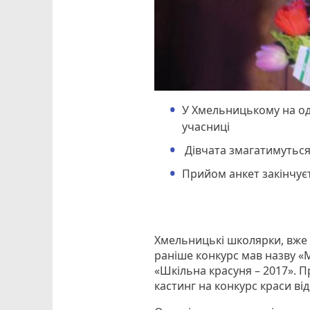
У Хмельницькому на одні
учасниці
Дівчата змагатимуться 
Прийом анкет закінчуєт
Хмельницькі школярки, вже 
раніше конкурс мав назву «
«Шкільна красуня – 2017». Пр
кастинг на конкурс краси ві