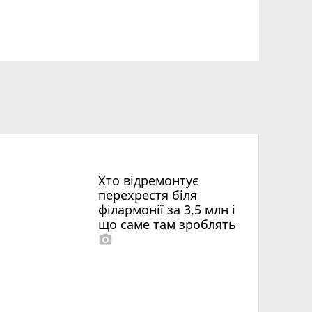
Хто відремонтує
перехрестя біля
філармонії за 3,5 млн і
що саме там зроблять
photo_camera