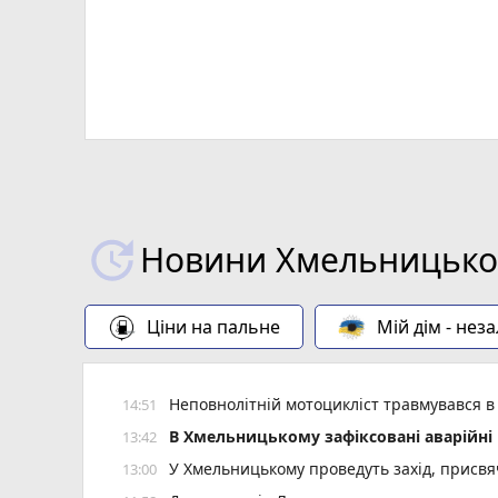
Новини Хмельницьког
Ціни на пальне
Мій дім - нез
Неповнолітній мотоцикліст травмувався в
14:51
В Хмельницькому зафіксовані аварійні 
13:42
У Хмельницькому проведуть захід, присвяч
13:00