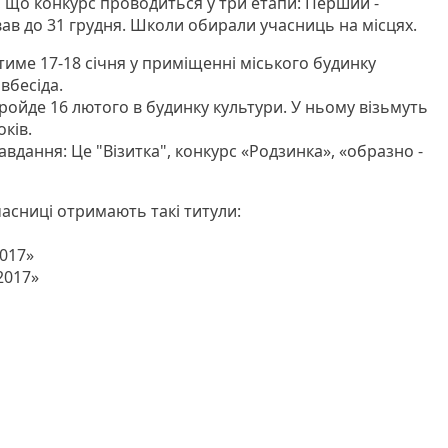
 що конкурс проводиться у три етапи: Перший -
вав до 31 грудня. Школи обирали учасниць на місцях.
атиме 17-18 січня у приміщенні міського будинку
івбесіда.
 пройде 16 лютого в будинку культури. У ньому візьмуть
оків.
авдання: Це "Візитка", конкурс «Родзинка», «образно -
асниці отримають такі титули:
2017»
 2017»