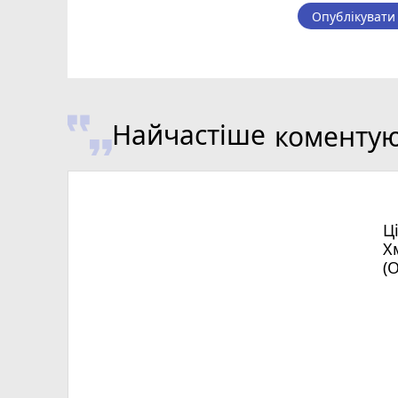
Опублікувати
Найчастіше
коменту
Ц
Х
(