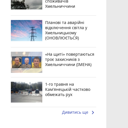
споживачів
Хмельниччини
Планові та аварійні
відключення світла у
Хмельницькому
(ОНОВЛЮЄТЬСЯ)
«На щиті» повертаються
троє захисників з
Хмельниччини (ІМЕНА)
1-го травня на
Кам'янецькій частково
обмежать рух
keyboard_arrow_right
Дивитись ще