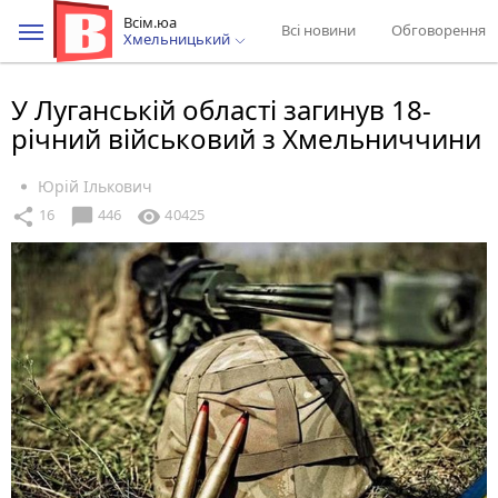
Всім.юа
Всі новини
Обговорення
Хмельницький
У Луганській області загинув 18-
річний військовий з Хмельниччини
Юрій Ількович
chat_bubble
share
visibility
16
446
40425