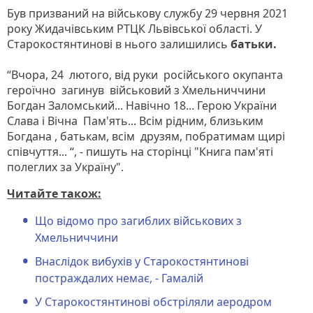
Був призваний на військову службу 29 червня 2021
року Жидачівським РТЦК Львівської області. У
Старокостянтинові в нього залишились
батьки.
“Вчора, 24 лютого, від руки російського окупанта
героїчно загинув військовий з Хмельниччини
Богдан Заломський... Навічно 18... Герою України
Слава і Вічна Пам'ять... Всім рідним, близьким
Богдана , батькам, всім друзям, побратимам щирі
співчуття... “, - пишуть на сторінці "Книга пам'яті
полеглих за Україну".
Читайте також:
Що відомо про загиблих військових з
Хмельниччини
Внаслідок вибухів у Старокостянтинові
постраждалих немає, - Гамалій
У Старокостянтинові обстріляли аеродром