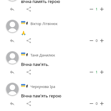
вічна память герою
reply
share
remove
add
1
Віктор Літвінюк
🙏
reply
share
remove
add
0
Таня Данилюк
Вічна пам'ять.
reply
share
remove
add
1
Черкунова Іра
Вічна пам'ять герою
reply
share
remove
add
0