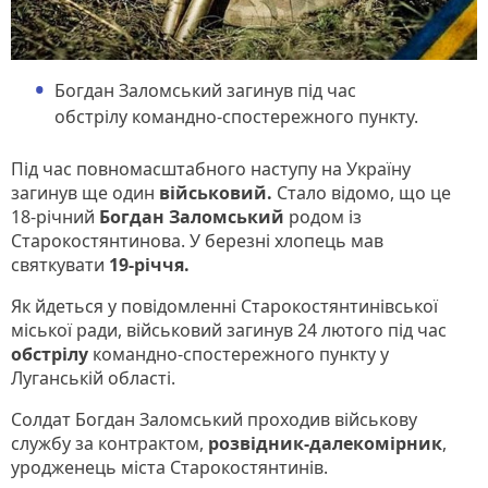
Богдан Заломський загинув під час
обстрілу командно-спостережного пункту.
Під час повномасштабного наступу на Україну
загинув ще один
військовий.
Стало відомо, що це
18-річний
Богдан Заломський
родом із
Старокостянтинова. У березні хлопець мав
святкувати
19-річчя.
Як йдеться у повідомленні Старокостянтинівської
міської ради, військовий загинув 24 лютого під час
обстрілу
командно-спостережного пункту у
Луганській області.
Солдат Богдан Заломський проходив військову
службу за контрактом,
розвідник-далекомірник
,
уродженець міста Старокостянтинів.