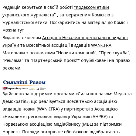
Редакція керується в своїй роботі
"Кодексом етики
українського журналіста"
, затвердженим Комісією з
журналістської етики. Поскаржитись на матеріал до Комісії
можна
тут
Видання є членом
Асоціації Незалежні регіональні видавці
України
та Всесвітньої асоціації видавців
WAN-IFRA
Матеріали з позначками "Новини компаній", "Прес-служба",
"Реклама" та "Партнерський проєкт" опубліковані на правах
реклами.
Здійснено за підтримки програми «Сильніші разом: Медіа та
Демократія», що реалізується Всесвітньою асоціацією
видавців новин (WAN-IFRA) у партнерстві з Асоціацією
«Незалежні регіональні видавці України» (АНРВУ) та
Норвезькою асоціацією медіабізнесу (MBL) за підтримки
Норвегії. Погляди авторів не обов’язково відображають