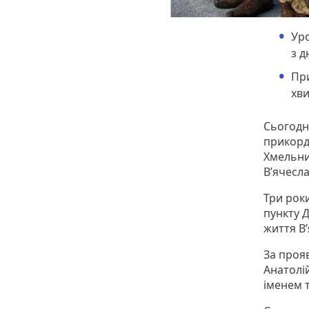
Уро
з д
Пр
хви
Сьогодні
прикорд
Хмельни
В’ячесл
Три роки
пункту 
життя В’
За прояв
Анатолі
іменем 