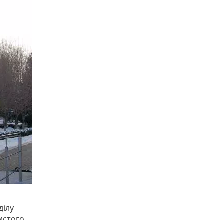
ділу
истого