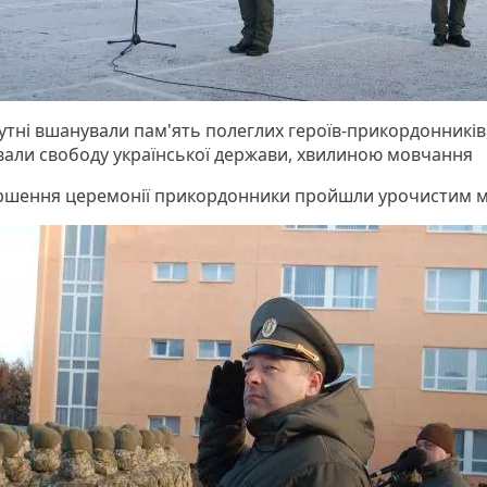
утні вшанували пам'ять полеглих героїв-прикордонників,
вали свободу української держави, хвилиною мовчання
ршення церемонії прикордонники пройшли урочистим 