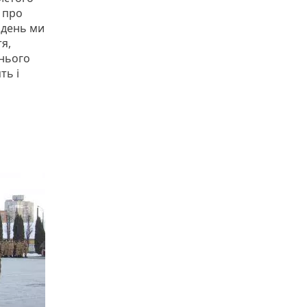
ь про
 день ми
я,
шнього
ть і