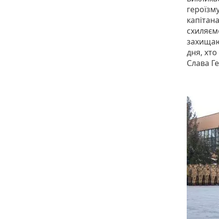
героїзму
капітан
схиляєм
захищаю
дня, хто
Слава Г