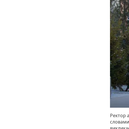
Ректор 
словами:
виклика