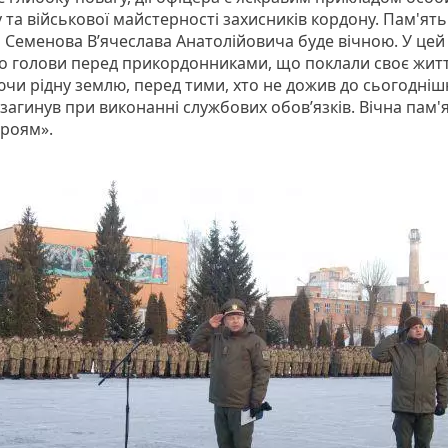
 та військової майстерності захисників кордону. Пам'ят
а Семенова В’ячеслава Анатолійовича буде вічною. У цей
о голови перед прикордонниками, що поклали своє житт
чи рідну землю, перед тими, хто не дожив до сьогодні
 загинув при виконанні службових обов’язків. Вічна пам'я
ероям».