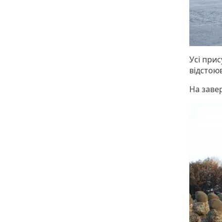
Усі прис
відстою
На заве