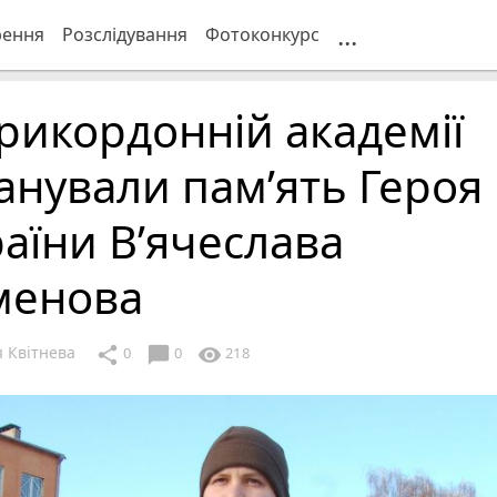
...
рення
Розслідування
Фотоконкурс
рикордонній академії
нували пам’ять Героя
аїни В’ячеслава
менова
я Квітнева
chat_bubble
share
visibility
0
0
218