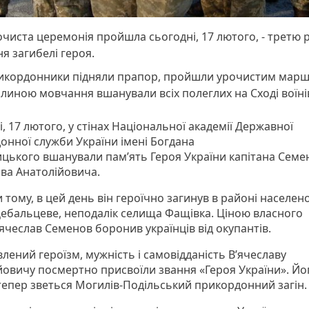
чиста церемонія пройшла сьогодні, 17 лютого, - третю 
ня загибелі героя.
икордонники підняли прапор, пройшли урочистим марш
линою мовчання вшанували всіх полеглих на Сході воїні
, 17 лютого, у стінах Національної академії Державної
онної служби України імені Богдана
цького вшанували пам’ять Героя України капітана Семе
ава Анатолійовича.
 тому, в цей день він героїчно загинув в районі населен
Дебальцеве, неподалік селища Фащівка. Ціною власного
ячеслав Семенов боронив українців від окупантів.
лений героїзм, мужність і самовідданість В’ячеславу
йовичу посмертно присвоїли звання «Героя України». Йо
тепер зветься Могилів-Подільський прикордонний загін.