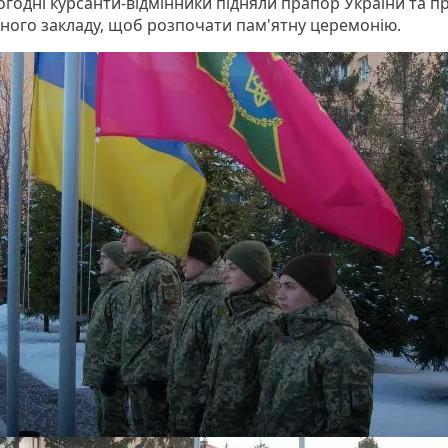
огодні курсанти-відмінники підняли прапор України та п
ного закладу, щоб розпочати пам'ятну церемонію.