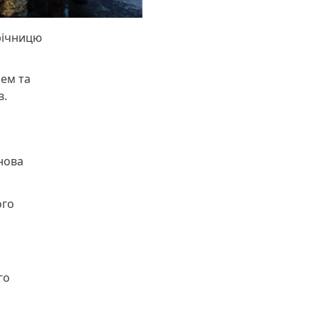
річницю
ем та
в.
нова
ого
го