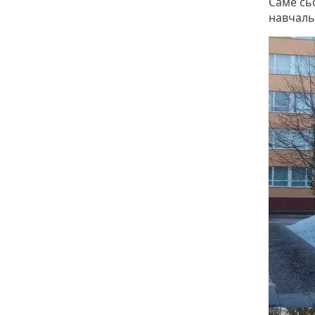
Саме сь
навчаль