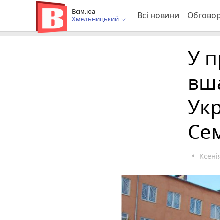
Всім.юа
Всі новини
Обгово
Хмельницький
У п
вша
Укр
Се
Ксені