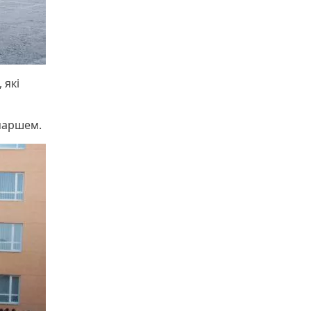
 які
маршем.