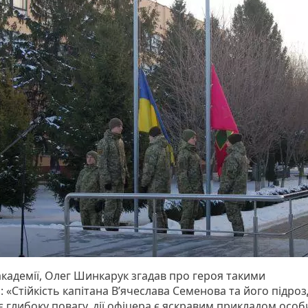
академії, Олег Шинкарук згадав про героя такими
 «Стійкість капітана В’ячеслава Семенова та його підроз
є глибоку повагу, дії офіцера є яскравим прикладом особ