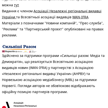
можна
тут
Видання є членом
Асоціації Незалежні регіональні видавці
України
та Всесвітньої асоціації видавців
WAN-IFRA
Матеріали з позначками "Новини компаній", "Прес-служба",
"Реклама" та "Партнерський проєкт" опубліковані на правах
реклами.
Здійснено за підтримки програми «Сильніші разом: Медіа та
Демократія», що реалізується Всесвітньою асоціацією
видавців новин (WAN-IFRA) у партнерстві з Асоціацією
«Незалежні регіональні видавці України» (АНРВУ) та
Норвезькою асоціацією медіабізнесу (MBL) за підтримки
Норвегії. Погляди авторів не обов’язково відображають
офіційну позицію партнерів програми.