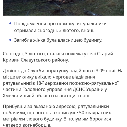
Повідомлення про пожежу рятувальники
отримали сьогодні, 3 лютого, вночі.
Загибла жінка була власницею будинку.
Сьогодні, 3 лютого, сталася пожежа у селі Старий
Кривин Славутського району.
Дзвінок до Служби порятунку надійшов о 3.09 ночі. На
місце виклику виїхало чергове відділення
рятувальників 18-ї державної пожежно-рятувальної
частини Головного управління ДСНС України у
Хмельницькій області на автоцистерні.
Прибувши за вказаною адресою, рятувальники
побачили, що вогонь охопив уже 50 квадратних
метрів житлового будинку. З полум'ям боролися
четверо вогнеборців.