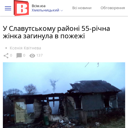
Всім.юа
Всі новини
Обговорення
Хмельницький
У Славутському районі 55-річна
жінка загинула в пожежі
Ксенія Квітнева
chat_bubble
share
visibility
0
0
137