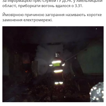
За інформацією прес-служби ГУ ДСНС у Хмельницькій
області, приборкати вогонь вдалося о 3.31.
Ймовірною причиною загорання називають коротке
замкнення електромережі.