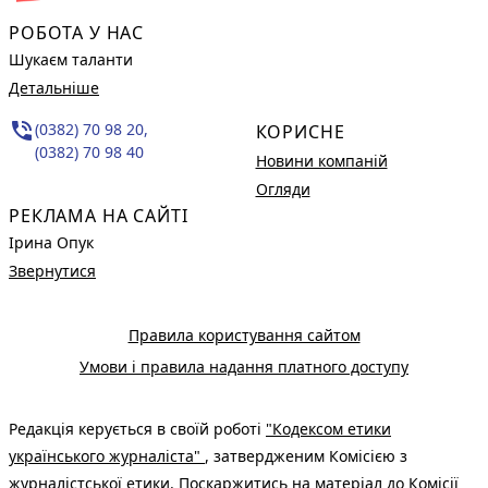
РОБОТА У НАС
Шукаєм таланти
Детальніше
phone_in_talk
(0382) 70 98 20,
КОРИСНЕ
(0382) 70 98 40
Новини компаній
Огляди
РЕКЛАМА НА САЙТІ
Ірина Опук
Звернутися
Правила користування сайтом
Умови і правила надання платного доступу
Редакція керується в своїй роботі
"Кодексом етики
українського журналіста"
, затвердженим Комісією з
журналістської етики. Поскаржитись на матеріал до Комісії