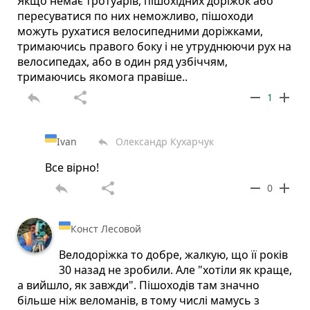
Якщо немає тротуарів, пішохідних доріжок або
пересуватися по них неможливо, пішоходи
можуть рухатися велосипедними доріжками,
тримаючись правого боку і не утруднюючи рух на
велосипедах, або в один ряд узбіччям,
тримаючись якомога правіше..
reply
share
remove
add
1
Ivan
Олександр Кухарчук
reply
Все вірно!
reply
share
remove
add
0
Конст Лесовой
Велодоріжка то добре, жалкую, що її років
30 назад не зробили. Але "хотіли як краще,
а вийшло, як завжди". Пішоходів там значно
більше ніж веломанів, в тому числі мамусь з