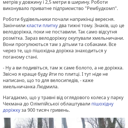
метрів у довжину і 2,5 метри в ширину. Роботи
виконувало приватне підприємство "Рембудкомп".
Роботи будівельники почали наприкінці вересня.
Закінчили
класти плитку
два тижні тому. Знаків, що це
велодоріжка, поки не поставили. Так само відсутня
розмітка. Зараз велодоріжку окупували хмельничани.
Вони прогулюються там з дітьми та собаками. Все
через те, що пішохідна доріжка знаходиться у
поганому стані.
- Ну а ви подивіться, там ж саме болото, а не доріжка.
Звісно я краще буду йти по плитці. І тут ніде не
написано, що то для велосипедів, - каже
хмельничанка Людмила.
Нагадаємо, що у травні від оглядового колеса у парку
Чекмана до Олімпійської облаштували
пішохідну
доріжку
за 900 тисяч гривень.