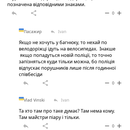
позначена відповідними знаками.
reply
share
remove
add
0
Пасажир
Ivan
reply
Якщо не хочуть у багнюку, то нехай по
велодоріжці їдуть на велосипедах. Інакше
якщо попадуться новій поліції, то точно
запізняться куди тільки можна, бо поліція
відпускає порушників лише після годинної
співбесіди
reply
share
remove
add
0
Vlad Vinski
Ivan
reply
Та хто там про таке думає? Там нема кому.
Там майстри піару і тільки.
reply
share
remove
add
0