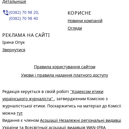
Детальніше
phone_in_talk
(0382) 70 98 20,
КОРИСНЕ
(0382) 70 98 40
Новини компаній
Огляди
РЕКЛАМА НА САЙТІ
Ірина Опук
Звернутися
Правила користування сайтом
Умови і правила надання платного доступу
Редакція керується в своїй роботі
"Кодексом етики
українського журналіста"
, затвердженим Комісією з
журналістської етики. Поскаржитись на матеріал до Комісії
можна
тут
Видання є членом
Асоціації Незалежні регіональні видавці
України
та Всесвітньої асоціації видавців
WAN-IFRA