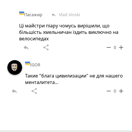
Пасажир
Vlad Vinski
reply
Ці майстри піару чомусь вирішили, що
більшість хмельничан їздить виключно на
велосипедах
reply
share
remove
add
0
IGOR
Такие "блага цивилизации" не для нашего
менталитета...
reply
share
remove
add
0