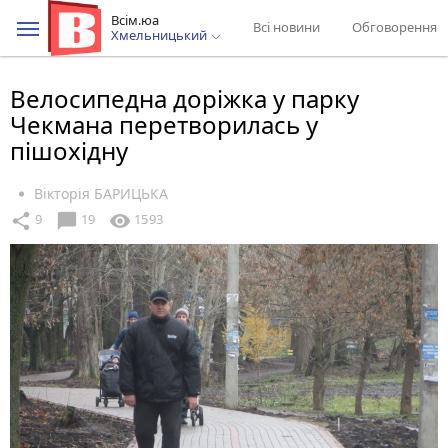
Всім.юа
Всі новини
Обговорення
Хмельницький
Велосипедна доріжка у парку
Чекмана перетворилась у
пішохідну
Вікторія БАРИЦЬКА
chat_bubble
share
visibility
9
19
1593