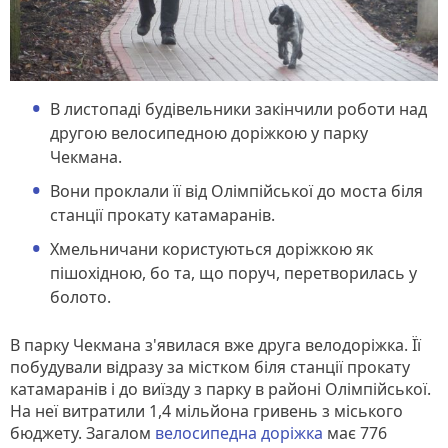
В листопаді будівельники закінчили роботи над
другою велосипедною доріжкою у парку
Чекмана.
Вони проклали її від Олімпійської до моста біля
станції прокату катамаранів.
Хмельничани користуються доріжкою як
пішохідною, бо та, що поруч, перетворилась у
болото.
В парку Чекмана з'явилася вже друга велодоріжка. Її
побудували відразу за містком біля станції прокату
катамаранів і до виїзду з парку в районі Олімпійської.
На неї витратили 1,4 мільйона гривень з міського
бюджету. Загалом
велосипедна доріжка
має 776