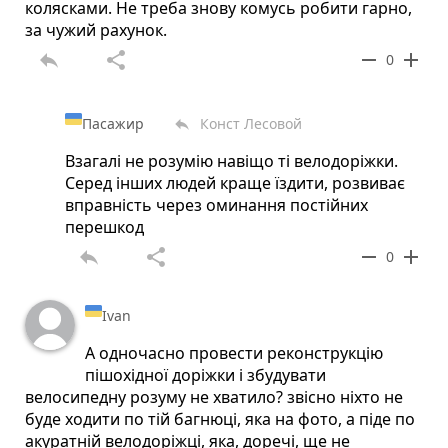
колясками. Не треба знову комусь робити гарно,
за чужий рахунок.
reply
share
remove
add
0
Пасажир
Конст Лесовой
reply
Взагалі не розумію навіщо ті велодоріжки.
Серед інших людей краще їздити, розвиває
вправність через оминання постійних
перешкод
reply
share
remove
add
0
Ivan
А одночасно провести реконструкцію
пішохідної доріжки і збудувати
велосипедну розуму не хватило? звісно ніхто не
буде ходити по тій багнюці, яка на фото, а піде по
акуратній велодоріжці, яка, доречі, ще не