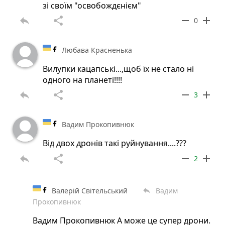
зі своїм "освобождєнієм"
reply
share
remove
add
0
Любава Красненька
Вилупки кацапські...,щоб їх не стало ні
одного на планеті!!!!
reply
share
remove
add
3
Вадим Прокопивнюк
Від двох дронів такі руйнування....???
reply
share
remove
add
2
Валерій Світельський
Вадим
reply
Прокопивнюк
Вадим Прокопивнюк А може це супер дрони.