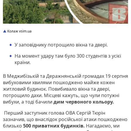
Колаж vsim.ua
У заповіднику потрощило вікна та двері.
На момент удару там було 300 студентів з усієї
країни.
В Меджибізькій та Деражнянській громадах 19 серпня
вибуховими хвилями пошкоджено майже кожен
житловий будинок. Повибивало вікна та двері,
потрощило дахи. Місцеві кажуть, що чули потужні
вибухи, а тоді бачили
дим червоного кольору.
Перший заступник голова ОВА Сергій Тюрін
зазначив, що внаслідок російської атаки пошкоджено
близько
500 приватних будинків.
Нагадаємо, ми