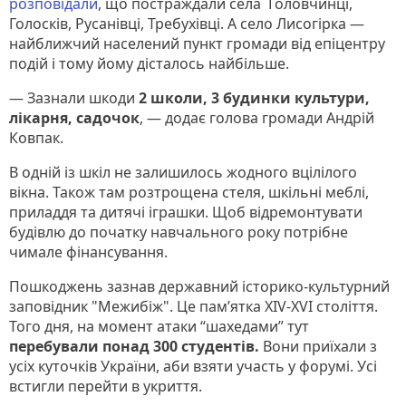
розповідали
, що постраждали села Головчинці,
Голосків, Русанівці, Требухівці. А село Лисогірка —
найближчий населений пункт громади від епіцентру
подій і тому йому дісталось найбільше.
— Зазнали шкоди
2 школи, 3 будинки культури,
лікарня, садочок
, — додає голова громади Андрій
Ковпак.
В одній із шкіл не залишилось жодного вцілілого
вікна. Також там розтрощена стеля, шкільні меблі,
приладдя та дитячі іграшки. Щоб відремонтувати
будівлю до початку навчального року потрібне
чимале фінансування.
Пошкоджень зазнав державний історико-культурний
заповідник "Межибіж". Це пам’ятка XIV-XVI століття.
Того дня, на момент атаки “шахедами” тут
перебували понад 300 студентів.
Вони приїхали з
усіх куточків України, аби взяти участь у форумі. Усі
встигли перейти в укриття.