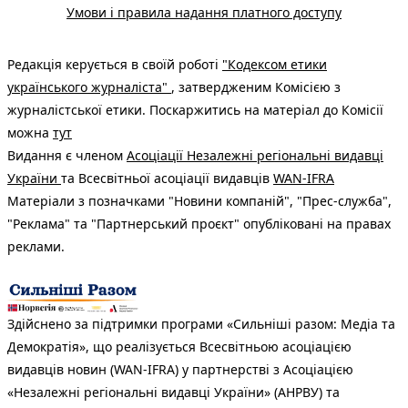
Умови і правила надання платного доступу
Редакція керується в своїй роботі
"Кодексом етики
українського журналіста"
, затвердженим Комісією з
журналістської етики. Поскаржитись на матеріал до Комісії
можна
тут
Видання є членом
Асоціації Незалежні регіональні видавці
України
та Всесвітньої асоціації видавців
WAN-IFRA
Матеріали з позначками "Новини компаній", "Прес-служба",
"Реклама" та "Партнерський проєкт" опубліковані на правах
реклами.
Здійснено за підтримки програми «Сильніші разом: Медіа та
Демократія», що реалізується Всесвітньою асоціацією
видавців новин (WAN-IFRA) у партнерстві з Асоціацією
«Незалежні регіональні видавці України» (АНРВУ) та