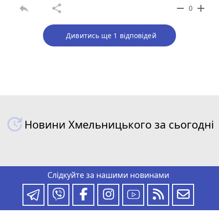
reply
share
remove
add
0
Дивитись ще 1 відповідей
Новини Хмельницького за сьогодні
Слідкуйте за нашими новинами