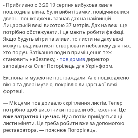
- Приблизно о 3:20 19 серпня вибухова хвиля
пошкодила вікна, були вибиті замки, повідчинялися
двері... пошкоджень зазнав дах на найвищій
Лицарській вежі висотою 37 метрів. Дах на вежі ще
потрібно обстежувати, і це мають робити фахівці.
Якщо будуть вітри та зливи, то листи на даху вежі
можуть відриватися і створювати небезпеку для тих,
хто поруч. Затікання води в приміщення теж
становить небезпеку, -
повідомив
директор
заповідника Олег Погорілець для Укрінформ.
Експонати музею не постраждали. Але пошкоджено
вікна та двері музею, покрівлю лицарської вежі
фортеці.
— Місцями повідривало скріплення листів. Тепер
потрібно щоб висотники провели обстеження.
Це
вже затратно і це час.
Ну а потім прийдеться ці
листи міняти. Це треба робити вже за допомогою
реставратора, — пояснює Погорілець.