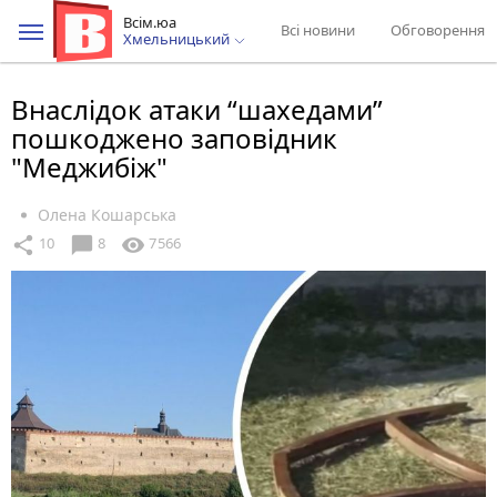
Всім.юа
Всі новини
Обговорення
Хмельницький
Внаслідок атаки “шахедами”
пошкоджено заповідник
"Меджибіж"
Олена Кошарська
chat_bubble
share
visibility
10
8
7566