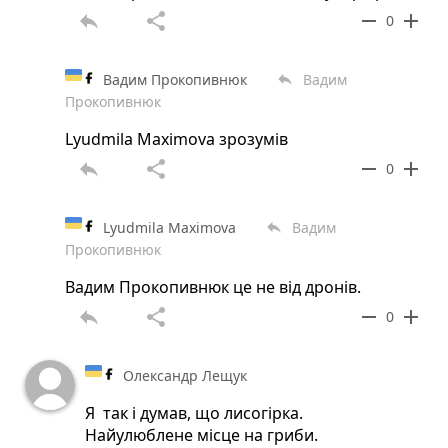
reply
share
remove
add
0
Вадим Прокопивнюк
Вадим
reply
Прокопивнюк
Lyudmila Maximova зрозумів
reply
share
remove
add
0
Lyudmila Maximova
Вадим
reply
Прокопивнюк
Вадим Прокопивнюк це не від дронів.
reply
share
remove
add
0
Олександр Лещук
Я так і думав, що лисогірка.
Найулюблене місце на гриби.