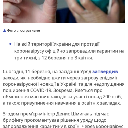
Фото ілюстративне
На всій території України для протидії
коронавірусу офіційно запровадили карантин на
три тижні, з 12 березня по 3 квітня.
Сьогодні, 11 березня, на засіданні Уряд
затвердив
заходи, які необхідно вжити через загрозу епідемії
коронавірусної інфекції в Україні та для недопущення
поширення COVID-19. Зокрема, йдеться про
обмеження масових заходів за участі понад 200 осіб,
а також призупинення навчання в освітніх закладах.
Згодом прем’єр-міністр Денис Шмигаль під час
брифінгу прокоментував рішення уряду щодо
запровадження карантину в країні через коронавірус.