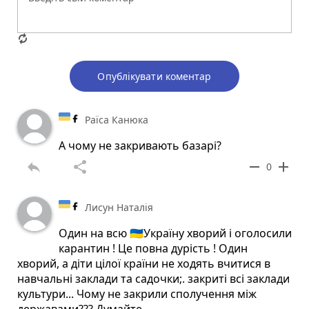
Опублікувати коментар
Раїса Канюка
А чому не закривають базарі?
reply
share
remove
add
0
Лисун Наталія
Один на всю 🇺🇦Україну хворий і оголосили
карантин ! Це повна дурість ! Один
хворий, а діти цілої країни не ходять вчитися в
навчальні заклади та садочки;. закриті всі заклади
культури... Чому не закрили сполучення між
державами??? Думайте...