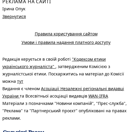
РЕКЛАМА НА САЙТІ
Ірина Опук
Звернутися
Правила користування сайтом
Умови і правила надання платного доступу
Редакція керується в своїй роботі
"Кодексом етики
українського журналіста"
, затвердженим Комісією з
журналістської етики. Поскаржитись на матеріал до Комісії
можна
тут
Видання є членом
Асоціації Незалежні регіональні видавці
України
та Всесвітньої асоціації видавців
WAN-IFRA
Матеріали з позначками "Новини компаній", "Прес-служба",
"Реклама" та "Партнерський проєкт" опубліковані на правах
реклами.