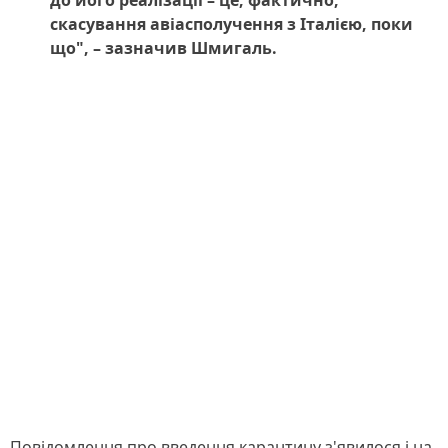
до його реалізації – це, фактично,
скасування авіасполучення з Італією, поки
що", – зазначив Шмигаль.
Повідомлення про введення карантину з'явилося і на