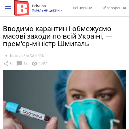
Всім.юа
Всі новини
Обговорення
Хмельницький
Вводимо карантин і обмежуємо
масові заходи по всій Україні, —
прем'єр-міністр Шмигаль
Іванка ЧАБАНЮК
chat_bubble
share
visibility
6
12
4397