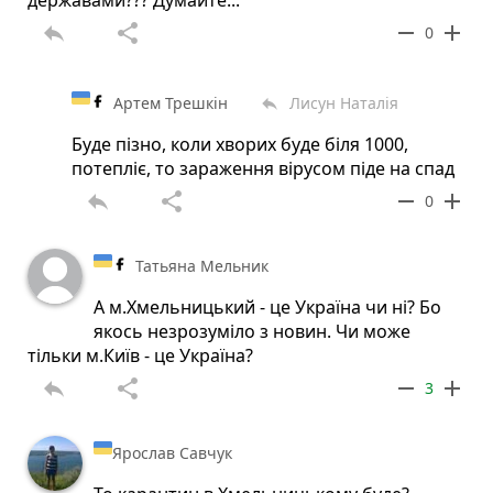
reply
share
remove
add
0
Артем Трешкін
Лисун Наталія
reply
Буде пізно, коли хворих буде біля 1000,
потепліє, то зараження вірусом піде на спад
reply
share
remove
add
0
Татьяна Мельник
А м.Хмельницький - це Україна чи ні? Бо
якось незрозуміло з новин. Чи може
тільки м.Київ - це Україна?
reply
share
remove
add
3
Ярослав Савчук