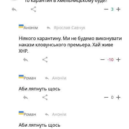
То карантин в Хмельницькому буде?
reply
share
remove
add
3
Анонім
Ярослав Савчук
reply
Ніякого карантину. Ми не будемо виконувати
накази кловунського премьера. Хай живе
ХНР.
reply
share
remove
add
-10
Роман
Анонім
reply
Аби ляпнуть щось
reply
share
remove
add
0
Роман
Анонім
reply
Аби ляпнуть щось