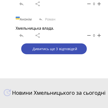
reply
share
remove
add
0
Анонім
Роман
reply
Хмельницька влада.
reply
share
remove
add
0
Дивитись ще 3 відповідей
Новини Хмельницького за сьогодні