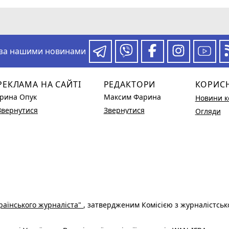
 за нашими новинами
РЕКЛАМА НА САЙТІ
РЕДАКТОРИ
КОРИС
Ірина Опук
Максим Фарина
Новини к
Звернутися
Звернутися
Огляди
раїнського журналіста"
, затвердженим Комісією з журналістськ