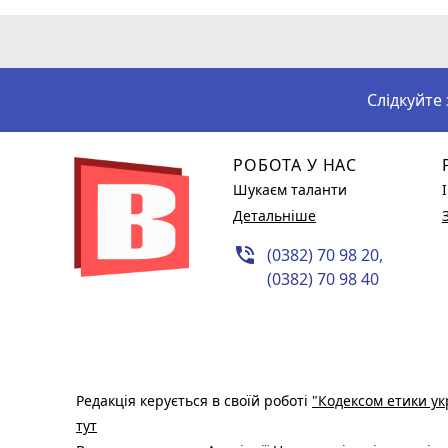
Слідкуйте
РОБОТА У НАС
Шукаєм таланти
Детальніше
phone_in_talk
(0382) 70 98 20,
(0382) 70 98 40
Редакція керується в своїй роботі
"Кодексом етики ук
тут