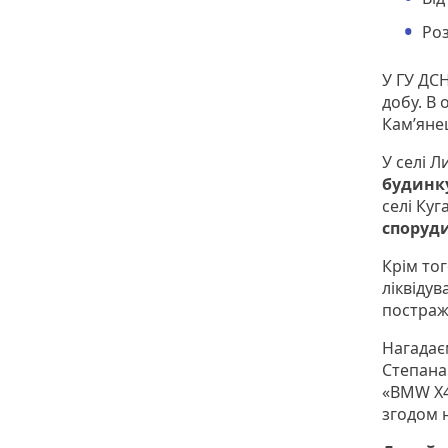
Роз
У ГУ ДС
добу. В 
Кам’яне
У селі 
будинк
селі Куг
споруди
Крім тог
ліквіду
постраж
Нагадаєм
Степана
«BMW X4»
згодом н