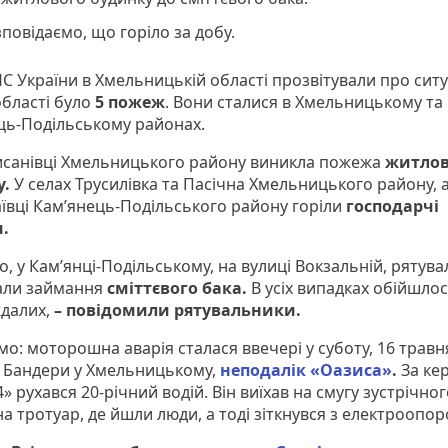
повідаємо, що горіло за добу.
НС України в Хмельницькій області прозвітували про ситу
області було
5 пожеж
. Вони сталися в Хмельницькому та
ць-Подільському районах.
Лисанівці Хмельницького району виникла пожежа
житлов
у.
У селах Трусилівка та Пасічна Хмельницького району, а
аївці Кам’янець-Подільського району горіли
господарчі
.
о, у Кам’янці-Подільському, на вулиці Вокзальній, рятув
вали займання
сміттєвого бака.
В усіх випадках обійшлос
далих,
– повідомили рятувальники.
о: моторошна аварія сталася ввечері у суботу, 16 травн
 Бандери у Хмельницькому,
неподалік «Оазиса»
.
За ке
 рухався 20-річний водій. Він виїхав на смугу зустрічног
а тротуар, де йшли люди, а тоді зіткнувся з електроопор