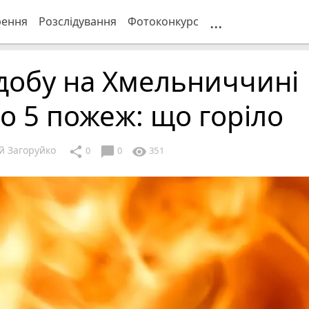
...
рення
Розслідування
Фотоконкурс
добу на Хмельниччині
о 5 пожеж: що горіло
й Загоруйко
chat_bubble
share
visibility
0
0
351