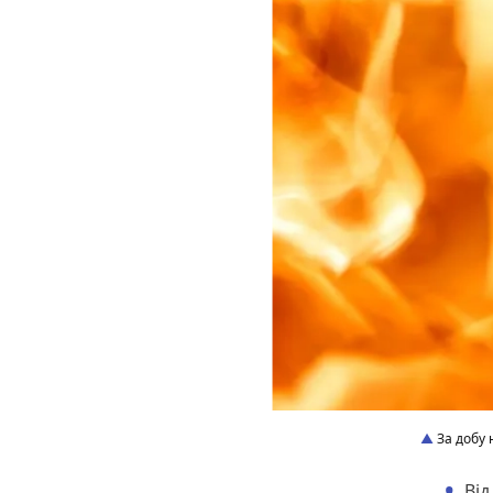
За добу 
Від