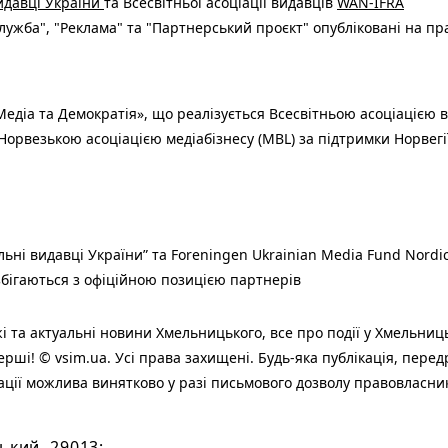
видавці України
та Всесвітньої асоціації видавців
WAN-IFRA
ужба", "Реклама" та "Партнерський проєкт" опубліковані на пр
едіа та Демократія», що реалізується Всесвітньою асоціацією в
Норвезькою асоціацією медіабізнесу (MBL) за підтримки Норвегі
льні видавці України” та Foreningen Ukrainian Media Fund Nordic
 збігаються з офіційною позицією партнерів
і та актуальні новини Хмельницького, все про події у Хмельниц
ерші! © vsim.ua. Усі права захищені. Будь-яка публiкацiя, пере
ації можлива винятково у разі письмового дозволу правовласни
ький, 29013;