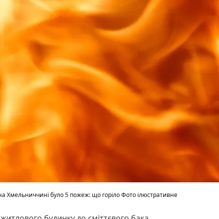
на Хмельниччині було 5 пожеж: що горіло Фото ілюстративне
 житлового будинку до сміттєвого бака.