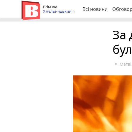
Всім.юа
Всі новини
Обгово
Хмельницький
За 
бул
Матві