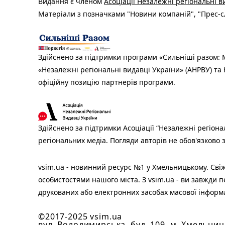
Видання є членом
Асоціації Незалежні регіональні 
Матеріали з позначками "Новини компаній", "Прес-сл
Здійснено за підтримки програми «Сильніші разом: М
«Незалежні регіональні видавці України» (АНРВУ) та 
офіційну позицію партнерів програми.
Здійснено за підтримки Асоціації “Незалежні регіона
регіональних медіа. Погляди авторів не обов'язково
vsim.ua - новинний ресурс №1 у Хмельницькому. Свіж
особистостями нашого міста. З vsim.ua - ви завжди п
друкованих або електронних засобах масової інформ
©2017-2025 vsim.ua
вул. Володимирська, буд. 109, м. Хмельниц