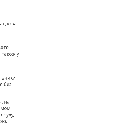
ацію за
ого
 також у
альники
я без
я, на
рмом
о руху,
ою.