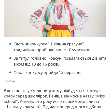
Кастинг конкурсу "Шкільна красуня"
традиційно пройшли лише 10 учасниць.
За титул головної красуні позмагаються дівчата
віком від 13 до 16 років.
Фінал конкурсу пройде 13 березня.
Вже вшосте у Хмельницькому відбудеться конкурс
краси серед школярок. Раніше він носив назву "Miss
School". А минулого року його перейменували на
"Шкільну красуню". Під час попереднього відбору