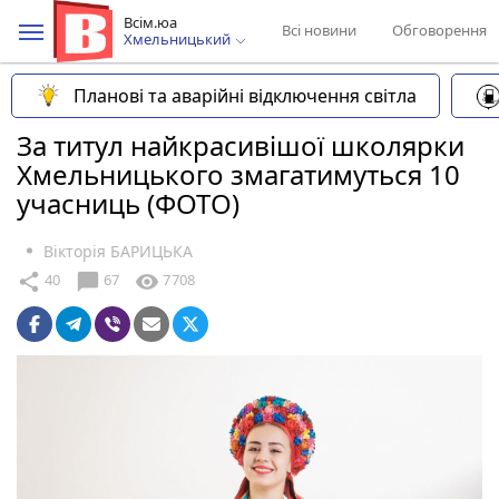
Всім.юа
Всі новини
Обговорення
Хмельницький
Планові та аварійні відключення світла
За титул найкрасивішої школярки
Хмельницького змагатимуться 10
учасниць (ФОТО)
Вікторія БАРИЦЬКА
chat_bubble
share
visibility
40
67
7708