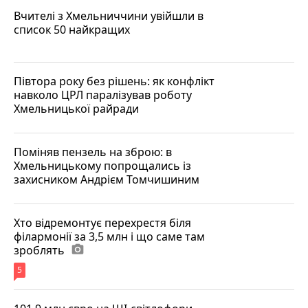
Вчителі з Хмельниччини увійшли в
список 50 найкращих
Півтора року без рішень: як конфлікт
навколо ЦРЛ паралізував роботу
Хмельницької райради
Поміняв пензель на зброю: в
Хмельницькому попрощались із
захисником Андрієм Томчишиним
Хто відремонтує перехрестя біля
філармонії за 3,5 млн і що саме там
зроблять
photo_camera
5