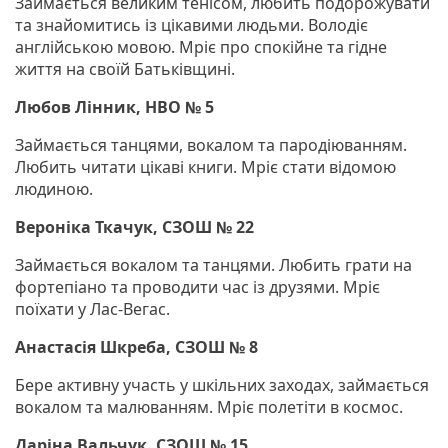
Займається великим тенісом, любить подорожувати
та знайомитись із цікавими людьми. Володіє
англійською мовою. Мріє про спокійне та гідне
життя на своїй Батьківщині.
Любов Лінник, НВО № 5
Займається танцями, вокалом та пародіюванням.
Любить читати цікаві книги. Мріє стати відомою
людиною.
Вероніка Ткачук, СЗОШ № 22
Займається вокалом та танцями. Любить грати на
фортепіано та проводити час із друзями. Мріє
поїхати у Лас-Вегас.
Анастасія Шкреба, СЗОШ № 8
Бере активну участь у шкільних заходах, займається
вокалом та малюванням. Мріє полетіти в космос.
Даріна Вальчук, СЗОШ № 15