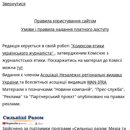
Звернутися
Правила користування сайтом
Умови і правила надання платного доступу
Редакція керується в своїй роботі
"Кодексом етики
українського журналіста"
, затвердженим Комісією з
журналістської етики. Поскаржитись на матеріал до Комісії
можна
тут
Видання є членом
Асоціації Незалежні регіональні видавці
України
та Всесвітньої асоціації видавців
WAN-IFRA
Матеріали з позначками "Новини компаній", "Прес-служба",
"Реклама" та "Партнерський проєкт" опубліковані на правах
реклами.
Здійснено за підтримки програми «Сильніші разом: Медіа та