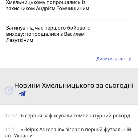
Хмельницькому попрощались із
захисником Андрієм Томчишиним
Загинув під час першого бойового
виходу: попрощалися з Василем
Лазуткіним
keyboard_arrow_right
Дивитись ще
Новини Хмельницького за сьогодні
12:37
6 серпня зафіксували температурний рекорд
11:11
«Helpix-Adrenalin» зіграє в першій футзальній
лізі України