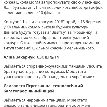
кожна школа могла запропонувати свою учасницю.
Далі був кастинг. Після невеличкої співбесіди і дефіле
залишилось лише 10 фіналісток.
Конкурс "Шкільна красуня-2018" пройде 13 березня
у Хмельницькому міському будинку культури.
Дівчата будуть готувати "Візитку" та "Роздинку", а
також на них чекає образно-інтелектуальний
конкурс. Отож, знайомимось з претендентками на
титул головної шкільної красуні Хмельницького.
Аліна Захарчук, СЗОШ № 14
Займається спортивно-сучасними танцями. Любить
брати участь у різних конкурсах. Мріє стати
учасницею проекту «Топ-модель по-українськи».
Єлизавета Пєрєпєчкіна, технологічний
багатопрофільний ліцей
Займається народними танцями. Мріє стати
відомою танцівницею і танцювати у хорі імені