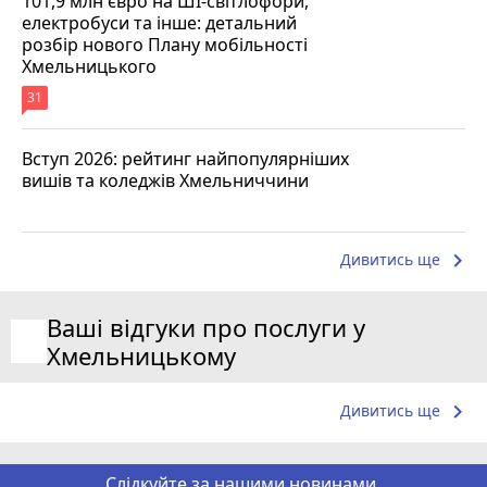
101,9 млн євро на ШІ-світлофори,
електробуси та інше: детальний
розбір нового Плану мобільності
Хмельницького
31
Вступ 2026: рейтинг найпопулярніших
вишів та коледжів Хмельниччини
keyboard_arrow_right
Дивитись ще
Ваші відгуки про послуги у
Хмельницькому
keyboard_arrow_right
Дивитись ще
Слідкуйте за нашими новинами