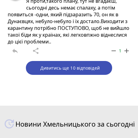
Я проти,такого плану, тут не вгадаєш,
сьогодні десь немає спалаху, а потім
появиться -одни, який підзаразить 70, он як в
Дунаєвцях, небуло-небуло і їх достало.Виходити з
карантину потрібно ПОСТУПОВО, щоб не вийшло
такої біди як у країнах, які легковпжно віднеслися
до цієї проблеми..
reply
share
remove
add
1
Дивитись ще 10 відповідей
Новини Хмельницького за сьогодні