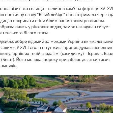
овна візитівка селища – велична кам'яна фортеця XV–XVI
ю поетичну назву "Білий лебідь" вона отримала через 
дицію покривати стіни білим вапняковим розчином.
ображаючись у річкових водах, замок нагадував силует
етенського білого птаха.
джибіж добре відомий за межами України як «маленьки
салим». У XVIII столітті тут жив і проповідував засновник 
популярніших течій в юдаїзмі (хасидизму) – Ісраель Ба
 (Бешт). Його могила щороку приваблює десятки тисяч
омників.