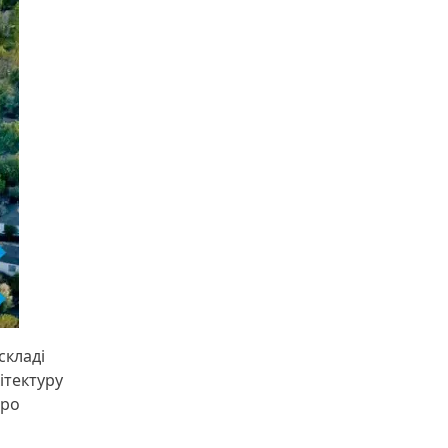
складі
ітектуру
про