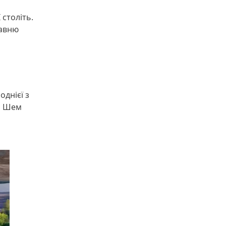
 століть.
давню
й
однієї з
ал Шем