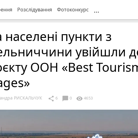
...
рення
Розслідування
Фотоконкурс
 населені пункти з
ельниччини увійшли д
єкту ООН «Best Touris
lages»
сандра РИСКАЛЬЧУК
chat_bubble
share
visibility
6
0
4653