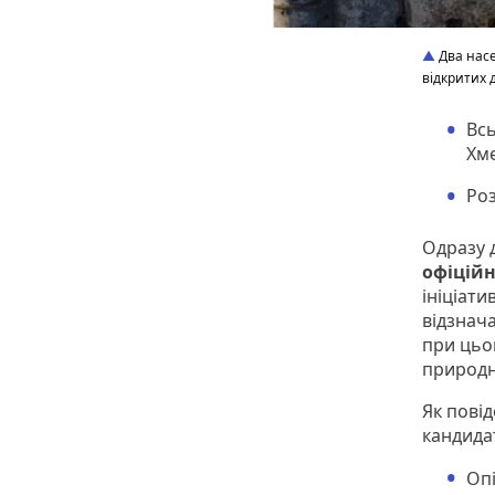
Два насе
відкритих 
Всь
Хм
Роз
Одразу 
офіцій
ініціати
відзнач
при цьом
природн
Як повід
кандидат
Оп