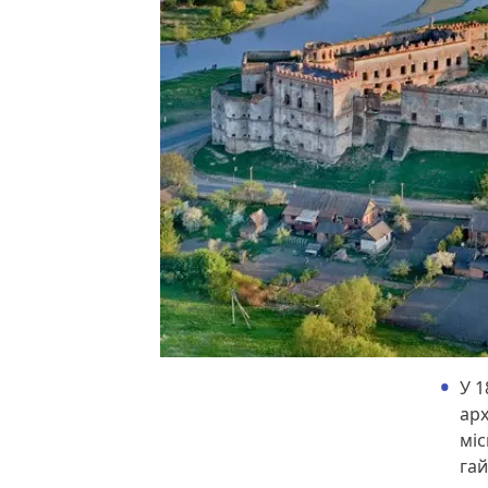
У 1
арх
міс
гай