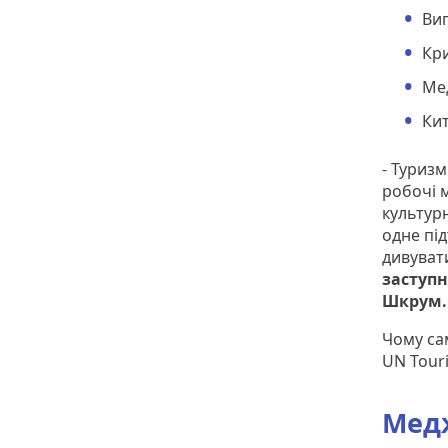
Виг
Кри
Ме
Ки
- Туризм
робочі 
культур
одне під
дивуват
заступн
Шкрум.
Чому са
UN Touri
Медж