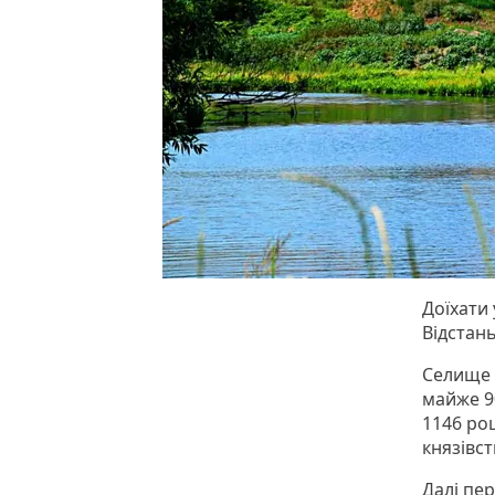
Доїхати
Відстань
Селище 
майже 90
1146 ро
князівст
Далі пе