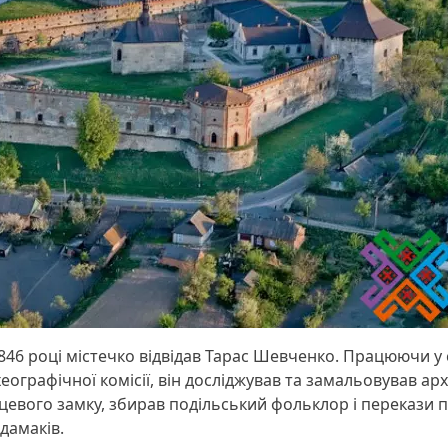
846 році містечко відвідав Тарас Шевченко. Працюючи у 
еографічної комісії, він досліджував та замальовував арх
цевого замку, збирав подільський фольклор і перекази 
дамаків.