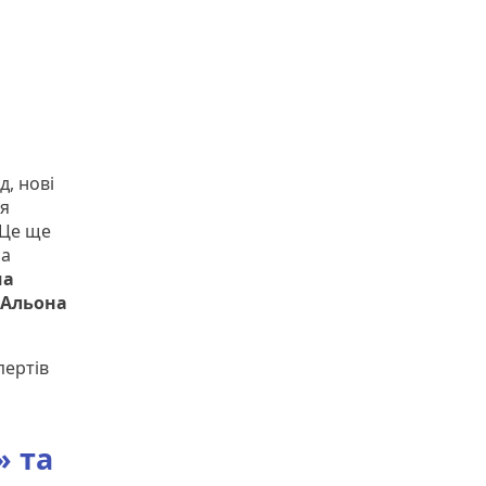
д, нові
ня
 Це ще
на
ша
 Альона
пертів
» та