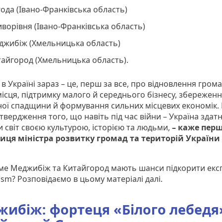
ода (Івано-Франківська область)
ворівня (Івано-Франківська область)
джибіж (Хмельницька область)
тайгород (Хмельницька область).
 в Україні зараз – це, перш за все, про відновлення грома
місця, підтримку малого й середнього бізнесу, збережен
ної спадщини й формування сильних місцевих економік.
твердження того, що навіть під час війни – Україна здат
и світ своєю культурою, історією та людьми,
– каже пер
иця міністра розвитку громад та територій України
ме Меджибіж та Китайгород мають шанси підкорити екс
sm? Розповідаємо в цьому матеріалі далі.
ибіж: фортеця «Білого лебедя