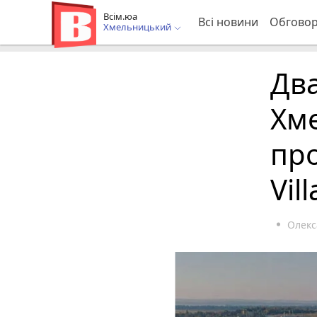
Всім.юа
Всі новини
Обгово
Хмельницький
Два
Хм
про
Vil
Олек