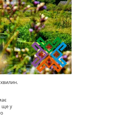
 хвилин.
має
і ще у
го