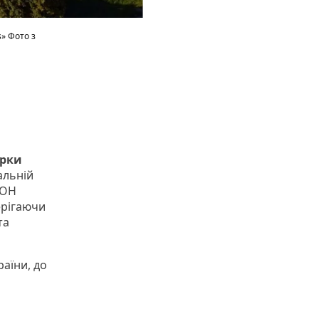
» Фото з
ірки
альній
ООН
ерігаючи
та
раїни, до