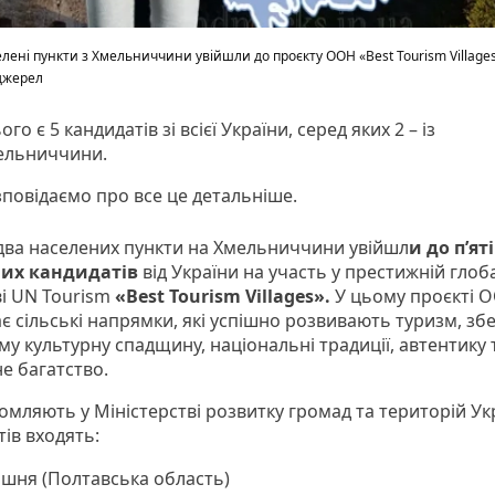
лені пункти з Хмельниччини увійшли до проєкту ООН «Best Tourism Villages
джерел
ого є 5 кандидатів зі всієї України, серед яких 2 – із
ельниччини.
повідаємо про все це детальніше.
два населених пункти на Хмельниччини увійшл
и до п’ят
них кандидатів
від України на участь у престижній глоб
ві UN Tourism
«Best Tourism Villages».
У цьому проєкті 
ає сільські напрямки, які успішно розвивають туризм, зб
у культурну спадщину, національні традиції, автентику 
е багатство.
омляють у Міністерстві розвитку громад та територій Ук
ів входять:
ішня (Полтавська область)