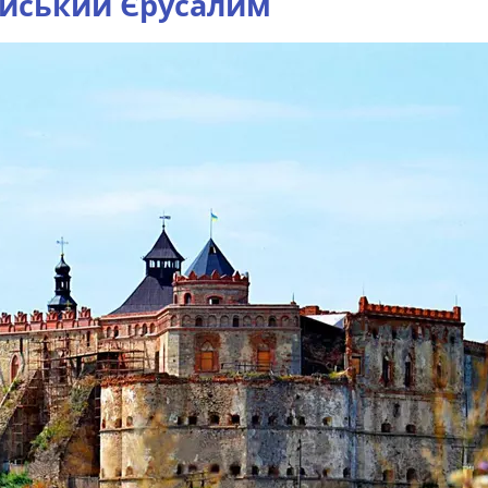
ейський Єрусалим