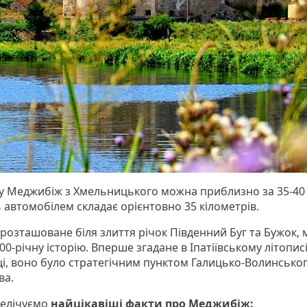
 у Меджибіж з Хмельницького можна приблизно за 35-40
 автомобілем складає орієнтовно 35 кілометрів.
розташоване біля злиття річок Південний Буг та Бужок, 
0-річну історію. Вперше згадане в Іпатіївському літопис
ці, воно було стратегічним пунктом Галицько-Волинсько
ва.
релічуємо
найцікавіші факти про Меджибіж: