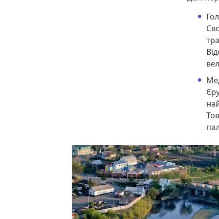
Гол
Сво
тра
Від
вел
Ме
Єру
най
Тов
пал