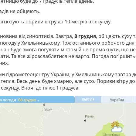
'ятницю буде до 7 градусів тепла вдень.
дів не обіцяють.
гнозують пориви вітру до 10 метрів в секунду.
новина від синоптиків. Завтра,
8 грудня
, обіцяють суху 
 погоду у Хмельницькому. Тож останнього робочого дня 
чан буде змога погуляти містом й не промокнути, що н
вати. Та все ж розслаблятися не варто. Погода погіршить
них.
ми гідрометеоцентру України, у Хмельницькому завтра д
 тепла. Весь день буде хмарно, але сухо. Пориви вітру до
 секунду. Вночі до плюс 1 градуса.