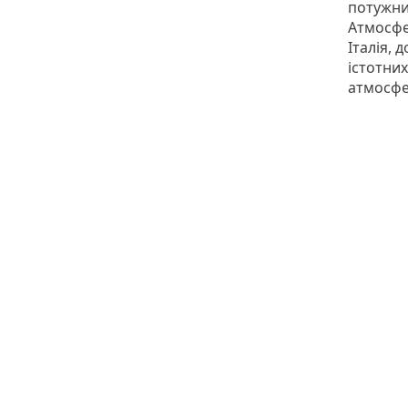
потужн
Атмосфер
Італія, 
істотних
атмосфе