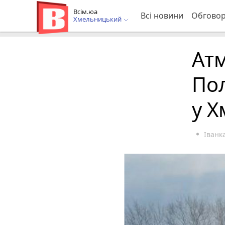
Всім.юа
Всі новини
Обгово
Хмельницький
Ат
По
у 
Іван