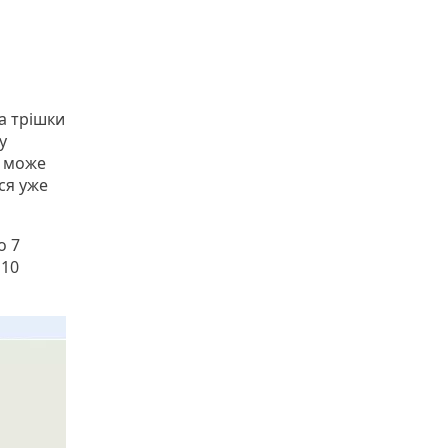
та трішки
у
е може
ся уже
о 7
 10