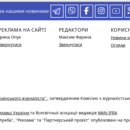
 за нашими новинами
РЕКЛАМА НА САЙТІ
РЕДАКТОРИ
КОРИС
Ірина Опук
Максим Фарина
Новини к
Звернутися
Звернутися
Огляди
раїнського журналіста"
, затвердженим Комісією з журналістськ
видавці України
та Всесвітньої асоціації видавців
WAN-IFRA
ужба", "Реклама" та "Партнерський проєкт" опубліковані на пр