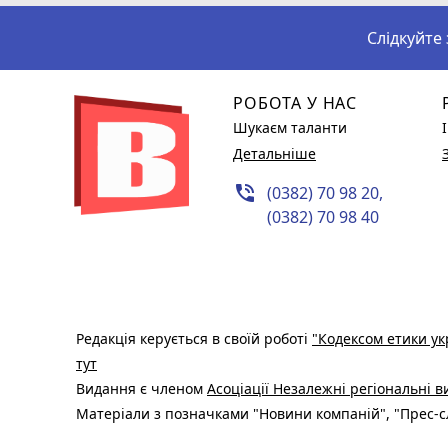
Слідкуйте
РОБОТА У НАС
Шукаєм таланти
Детальніше
phone_in_talk
(0382) 70 98 20,
(0382) 70 98 40
Редакція керується в своїй роботі
"Кодексом етики ук
тут
Видання є членом
Асоціації Незалежні регіональні 
Матеріали з позначками "Новини компаній", "Прес-сл