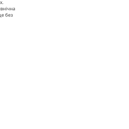
х.
івнічна
ще без