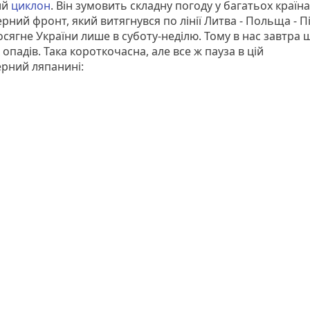
ий
циклон
. Він зумовить складну погоду у багатьох країна
ний фронт, який витягнувся по лінії Литва - Польща - П
досягне України лише в суботу-неділю. Тому в нас завтра 
 опадів. Така короткочасна, але все ж пауза в цій
рний ляпанині: