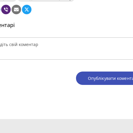
нтарі
Опублікувати комент