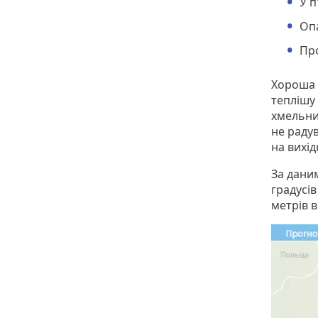
У п
Опа
Про
Хороша 
теплішу
хмельни
не раду
на вихід
За дани
градусів
метрів в