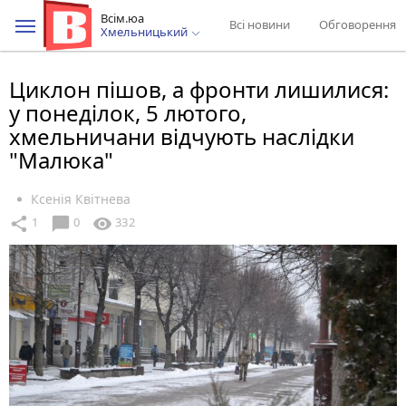
Всім.юа
Всі новини
Обговорення
Хмельницький
Циклон пішов, а фронти лишилися:
у понеділок, 5 лютого,
хмельничани відчують наслідки
"Малюка"
Ксенія Квітнева
chat_bubble
share
visibility
1
0
332