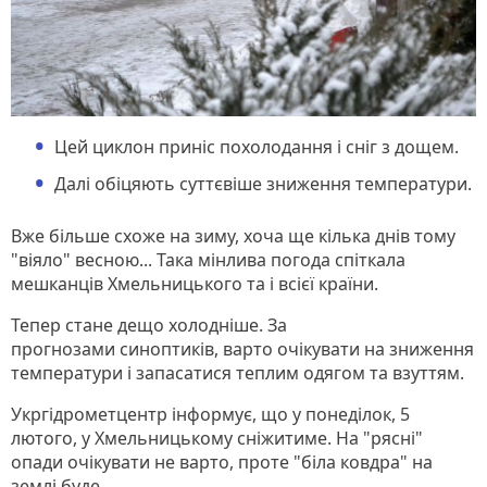
Цей циклон приніс похолодання і сніг з дощем.
Далі обіцяють суттєвіше зниження температури.
Вже більше схоже на зиму, хоча ще кілька днів тому
"віяло" весною... Така мінлива погода спіткала
мешканців Хмельницького та і всієї країни.
Тепер стане дещо холодніше. За
прогнозами синоптиків, варто очікувати на зниження
температури і запасатися теплим одягом та взуттям.
Укргідрометцентр інформує, що у понеділок, 5
лютого, у Хмельницькому сніжитиме. На "рясні"
опади очікувати не варто, проте "біла ковдра" на
землі буде.