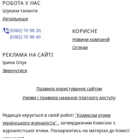
РОБОТА У НАС
Шукаєм таланти
Детальніше
phone_in_talk
(0382) 70 98 20,
КОРИСНЕ
(0382) 70 98 40
Новини компаній
Огляди
РЕКЛАМА НА САЙТІ
Ірина Опук
Звернутися
Правила користування сайтом
Умови і правила надання платного доступу
Редакція керується в своїй роботі
"Кодексом етики
українського журналіста"
, затвердженим Комісією з
журналістської етики. Поскаржитись на матеріал до Комісії