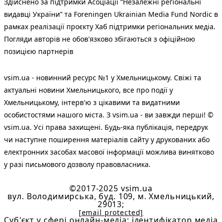
Здійснено за підтримки Асоціації “Незалежні регіональні
видавці України” та Foreningen Ukrainian Media Fund Nordic в
рамках реалізації проєкту Хаб підтримки регіональних медіа.
Погляди авторів не обов'язково збігаються з офіційною
позицією партнерів
vsim.ua - новинний ресурс №1 у Хмельницькому. Свіжі та
актуальні новини Хмельницького, все про події у
Хмельницькому, інтерв'ю з цікавими та видатними
особистостями нашого міста. З vsim.ua - ви завжди перші! ©
vsim.ua. Усі права захищені. Будь-яка публiкацiя, передрук
чи наступне поширення матеріалів сайту у друкованих або
електронних засобах масової інформації можлива винятково
у разі письмового дозволу правовласника.
©2017-2025 vsim.ua
вул. Володимирська, буд. 109, м. Хмельницький,
29013;
[email protected]
Cуб'єкт у сфері онлайн-медіа; ідентифікатор медіа