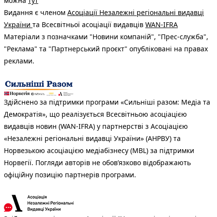
можна
тут
Видання є членом
Асоціації Незалежні регіональні видавці
України
та Всесвітньої асоціації видавців
WAN-IFRA
Матеріали з позначками "Новини компаній", "Прес-служба",
"Реклама" та "Партнерський проєкт" опубліковані на правах
реклами.
Здійснено за підтримки програми «Сильніші разом: Медіа та
Демократія», що реалізується Всесвітньою асоціацією
видавців новин (WAN-IFRA) у партнерстві з Асоціацією
«Незалежні регіональні видавці України» (АНРВУ) та
Норвезькою асоціацією медіабізнесу (MBL) за підтримки
Норвегії. Погляди авторів не обов’язково відображають
офіційну позицію партнерів програми.