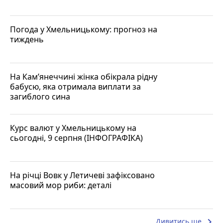
Погода у Хмельницькому: прогноз на
тиждень
На Кам’янеччині жінка обікрала рідну
бабусю, яка отримала виплати за
загиблого сина
Курс валют у Хмельницькому на
сьогодні, 9 серпня (ІНФОГРАФІКА)
На річці Вовк у Летичеві зафіксовано
масовий мор риби: деталі
keyboard_arrow_right
Дивитись ще