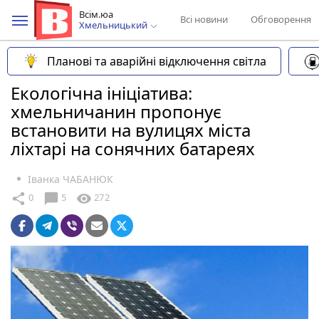
Всім.юа
Всі новини
Обговорення
Хмельницький
Планові та аварійні відключення світла
Екологічна ініціатива:
хмельничанин пропонує
встановити на вулицях міста
ліхтарі на сонячних батареях
Іванка ЧАБАНЮК
chat_bubble
share
visibility
0
5
272