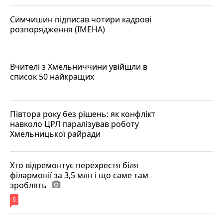
Симчишин підписав чотири кадрові
розпорядження (ІМЕНА)
Вчителі з Хмельниччини увійшли в
список 50 найкращих
Півтора року без рішень: як конфлікт
навколо ЦРЛ паралізував роботу
Хмельницької райради
Хто відремонтує перехрестя біля
філармонії за 3,5 млн і що саме там
зроблять
photo_camera
6