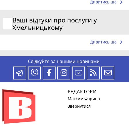
keyboard_arrow_right
Дивитись ще
Ваші відгуки про послуги у
Хмельницькому
keyboard_arrow_right
Дивитись ще
Слідкуйте за нашими новинами
РЕДАКТОРИ
Максим Фарина
Звернутися