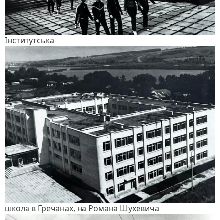
Інститутська
школа в Гречанах, на Романа Шухевича