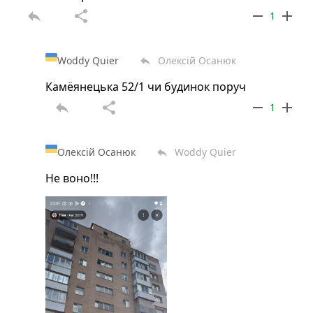
reply
share
remove
add
1
Woddy Quier
Олексій Осанюк
reply
Камёянецька 52/1 чи будинок поруч
reply
share
remove
add
1
Олексій Осанюк
Woddy Quier
reply
Не воно!!!