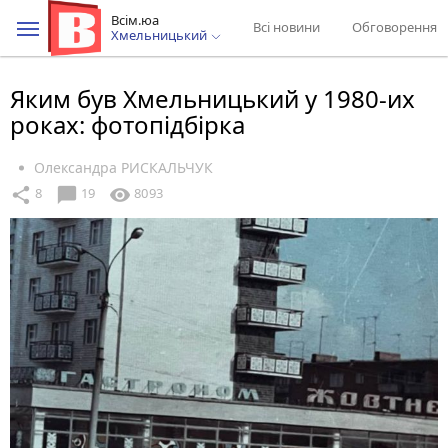
Всім.юа
Всі новини
Обговорення
Хмельницький
Яким був Хмельницький у 1980-их
роках: фотопідбірка
Олександра РИСКАЛЬЧУК
chat_bubble
share
visibility
8
19
8093