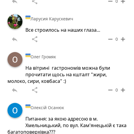
reply
share
remove
add
0
Ларусия Карускевич
Все строилось на наших глаза...
reply
share
remove
add
0
Олег Громяк
На вітрині гастрономів можна були
прочитати щось на кшталт "жири,
молоко, сири, ковбаса" :)
reply
share
remove
add
0
Олексій Осанюк
Питання: за якою адресою в м.
Хмельницький, по вул. Кам'янецькій є така
багатоповерхівка???