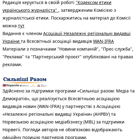
Редакція керується в своїй роботі
"Кодексом етики
українського журналіста"
, затвердженим Комісією з
журналістської етики. Поскаржитись на матеріал до Комісії
можна
тут
Видання є членом
Асоціації Незалежні регіональні видавці
України
та Всесвітньої асоціації видавців
WAN-IFRA
Матеріали з позначками "Новини компаній", "Прес-служба",
"Реклама" та "Партнерський проєкт" опубліковані на правах
реклами.
Здійснено за підтримки програми «Сильніші разом: Медіа та
Демократія», що реалізується Всесвітньою асоціацією
видавців новин (WAN-IFRA) у партнерстві з Асоціацією
«Незалежні регіональні видавці України» (АНРВУ) та
Норвезькою асоціацією медіабізнесу (MBL) за підтримки
Норвегії. Погляди авторів не обов’язково відображають
офіційну позицію партнерів програми.