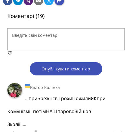
Коментарі (19)
Опублікувати коментар
Віктор Калінка
...приБрежнєвіТрохиПожилиЯКпри
Комунізмі!-потімНАШпаровоЗійшов
Зколії!....