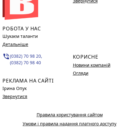
Звернутися
РОБОТА У НАС
Шукаєм таланти
Детальніше
phone_in_talk
(0382) 70 98 20,
КОРИСНЕ
(0382) 70 98 40
Новини компаній
Огляди
РЕКЛАМА НА САЙТІ
Ірина Опук
Звернутися
Правила користування сайтом
Умови і правила надання платного доступу