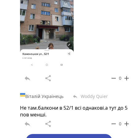
reply
share
remove
add
0
Віталій Українець
Woddy Quier
reply
Не там.балкони в 52/1 всі однакові.а тут до 5
пов менші.
reply
share
remove
add
0