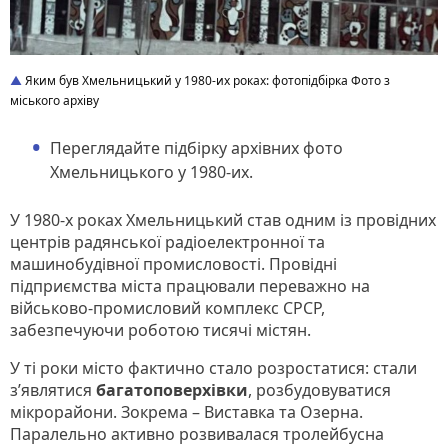
Яким був Хмельницький у 1980-их роках: фотопідбірка Фото з
міського архіву
Переглядайте підбірку архівних фото
Хмельницького у 1980-их.
У 1980-х роках Хмельницький став одним із провідних
центрів радянської радіоелектронної та
машинобудівної промисловості. Провідні
підприємства міста працювали переважно на
військово-промисловий комплекс СРСР,
забезпечуючи роботою тисячі містян.
У ті роки місто фактично стало розростатися: стали
з’являтися
багатоповерхівки
, розбудовуватися
мікрорайони. Зокрема – Виставка та Озерна.
Паралельно активно розвивалася тролейбусна