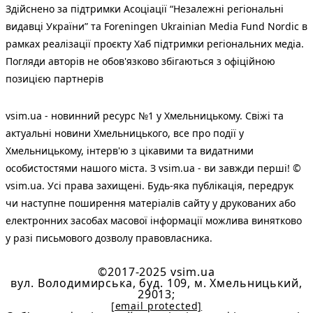
Здійснено за підтримки Асоціації “Незалежні регіональні
видавці України” та Foreningen Ukrainian Media Fund Nordic в
рамках реалізації проєкту Хаб підтримки регіональних медіа.
Погляди авторів не обов'язково збігаються з офіційною
позицією партнерів
vsim.ua - новинний ресурс №1 у Хмельницькому. Свіжі та
актуальні новини Хмельницького, все про події у
Хмельницькому, інтерв'ю з цікавими та видатними
особистостями нашого міста. З vsim.ua - ви завжди перші! ©
vsim.ua. Усі права захищені. Будь-яка публiкацiя, передрук
чи наступне поширення матеріалів сайту у друкованих або
електронних засобах масової інформації можлива винятково
у разі письмового дозволу правовласника.
©2017-2025 vsim.ua
вул. Володимирська, буд. 109, м. Хмельницький,
29013;
[email protected]