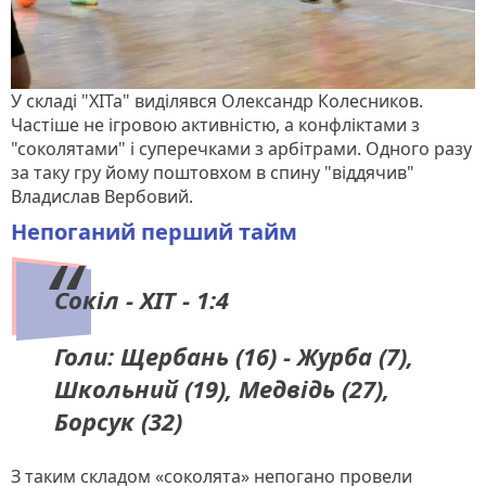
У складі "ХІТа" виділявся Олександр Колесников.
Частіше не ігровою активністю, а конфліктами з
"соколятами" і суперечками з арбітрами. Одного разу
за таку гру йому поштовхом в спину "віддячив"
Владислав Вербовий.
Непоганий перший тайм
Сокіл - ХІТ - 1:4
Голи: Щербань (16) - Журба (7),
Школьний (19), Медвідь (27),
Борсук (32)
З таким складом «соколята» непогано провели