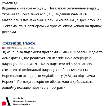
можна
тут
Видання є членом
Асоціації Незалежні регіональні видавці
України
та Всесвітньої асоціації видавців
WAN-IFRA
Матеріали з позначками "Новини компаній", "Прес-служба",
"Реклама" та "Партнерський проєкт" опубліковані на правах
реклами.
Здійснено за підтримки програми «Сильніші разом: Медіа та
Демократія», що реалізується Всесвітньою асоціацією
видавців новин (WAN-IFRA) у партнерстві з Асоціацією
«Незалежні регіональні видавці України» (АНРВУ) та
Норвезькою асоціацією медіабізнесу (MBL) за підтримки
Норвегії. Погляди авторів не обов’язково відображають
офіційну позицію партнерів програми.