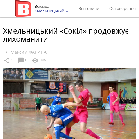
Всім.юа
Всі новини
Обговорення
Хмельницький
Хмельницький «Сокіл» продовжує
лихоманити
Максим ФАРИНА
chat_bubble
share
visibility
1
0
389