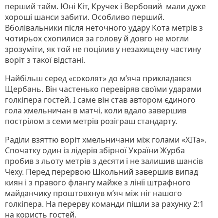
перший тайм. Юні Кіт, Кручек і Вербовий мали дуже
хороші шанси забити. Особливо перший.
Вболівальники після неточного удару Кота метрів з
чотирьох схопилися за голову й довго не могли
зрозуміти, як той не поцілив у незахищену частину
воріт з такої відстані.
Найбільш серед «соколят» до м’яча прикладався
Щербань. Він частенько перевіряв своїми ударами
голкіпера гостей. І саме він став автором єдиного
гола хмельничан в матчі, коли вдало завершив
пострілом з семи метрів розіграш стандарту.
Раділи взяттю воріт хмельничани між голами «ХІТа».
Спочатку один із лідерів збірної України Журба
пробив з льоту метрів з десяти і не залишив шансів
Чеху. Перед перервою Школьний завершив випад
киян і з правого флангу майже з лінії штрафного
майданчику проштовхнув м’яч між ніг нашого
голкіпера. На перерву команди пішли за рахунку 2:1
на користь гостей.