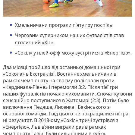
Хмельничани програли п’яту гру поспіль.
Черговим суперником наших футзалістів став
столичний «ХІТ».
«Сокіл» у плей-офф можу зустрітися з «Енергією».
Два місяці пройшло від останньої домашньої гри
«Сокола» в Екстра-лізі. Востаннє хмельничани в
рамках чемпіонату на своєму полі грали проти
«Кардинала-Рівне» і перемогли 3:2. Після тієї гри
наших футзалістів почало лихоманити. Спочатку вони
сенсаційно поступилися в Житомирі (2:3). Потім було
виключення Педяша, Лисенка і Бакінського з
основної команди. І від цього не покращилися ні гра,
ні результат. В 2018-ому «Сокіл» тричі зустрівся з
«Енергією». Львів’яни виграли раз в рамках
чемпіонату і двічі були сильнішими в кубку.