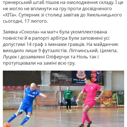
тренерський штаб пішов на омолодження складу. І це
не могло не вплинути на гру проти досвідченого
«ХІТа». Суперник зі столиці завітав до Хмельницького
сьогодні, 17 лютого.
Заявка «Сокола» на матч була укомплектована
повністю й в рапорті арбітра були заповнені усі
допустимі 14 граф з іменами гравців. На майданчик
виходило лише 9 футзалістів. Ліпчинський, Цилепа,
Луцюк і дозаявлені Оліферчук та Ноль так і
протупцювали на заміні всю гру.