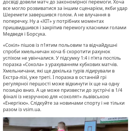
досвіді довели матч до закономірної перемоги. Хоча
все могло розвиватися за іншим сценарієм, якби удар
Шеремети завершився голом. А не влучання в
поперечку. Ну а «ХІТ» у потрібних моментах
пришвидшився і закріпив перемогу класними голами
Медведя і Борсука.
«Сокіл» пішов із п1ятим польовим та відчайдушні
спроби хмельничан хоча б скоротити рахунок
успіхом не увінчалися. У підсумку 1:4 і п’ята поспіль
поразка «Сокола» з урахуванням кубкових матчів.
Хмельничани, які ще декілька турів лідирували в
Екстра-лізі, уже треті. І поразка в останній грі
регулярної першості може відкинути їх ще на одну
позицію вниз. А це може призвести до зустрічі в 1/4
фіналі із незручною для «соколят» львівською
«Енергією». Слідкуйте за новинами спорту і не тільки
разом із vsim.ua.