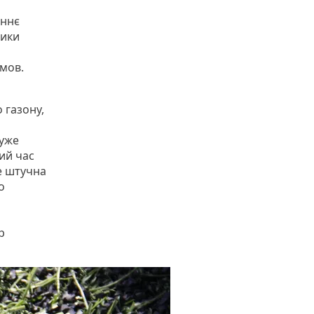
аннє
ники
умов.
 газону,
дуже
кий час
це штучна
о
р