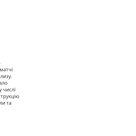
–
матчі
лизу.
ало
 числі
струкцію
ли та