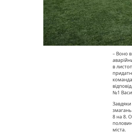
– Воно в
аварійн
в листоп
придатн
команда
відпові
№1 Васи
Завдяки
змагань
8 на 8.
половин
міста.