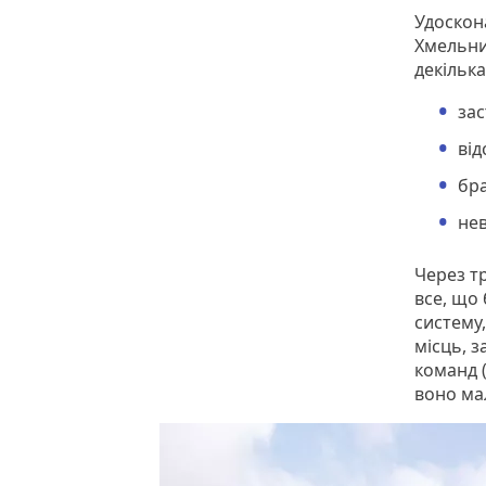
Удоскон
Хмельни
декілька
зас
від
бра
нев
Через т
все, що
систему,
місць, з
команд 
воно мал