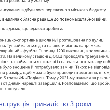
оти розпочали у 2021-му.
ансування відбувалося переважно з міського бюджету.
 виділила обласна рада ще до повномасштабної війни.
повідаємо, що вдалося зробити.
юнацько-спортивна школа №1 розташована по вулиці
на. Тут займаються діти на шести різних напрямках.
лярніший – футбол. Із понад 1200 вихованців половина 
сти. На великому стадіоні ДЮСШ проводять тренування, 
 рівня та займаються школярі із навчального закладу поб
е було зношене й потребувало заміни. Також не відповід
по розміру, щоб можна було проводити змагання, в тому
о б грати ФК «Поділля». Тому у 2021-му взялися за рекон
у і от днями нарешті завершили. Розповідаємо, що зроби
 це коштувало.
нструкція тривалістю 3 роки