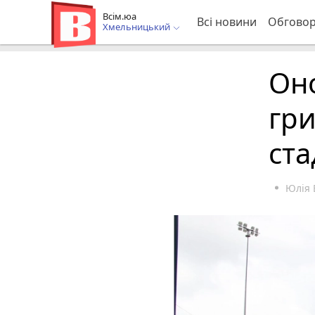
Всім.юа
Всі новини
Обгово
Хмельницький
Оно
гри
ст
Юлія 