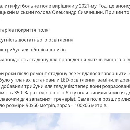
алити футбольне поле вирішили у 2021-му. Тоді це анонс
цький міський голова Олександр Симчишин. Причин то
:
таріле покриття поля;
сутність достатнього освітлення;
к трибун для вболівальників;
ідповідність стадіону для проведення матчів вищого рі
ри роки після ремонт стадіону все ж вдалося завершити.
 було у планах: встановили LED-освітлення, замінили др
 добавили трибуни для глядачів: тепер вони розраховані
амість 350. Заразом з іншого боку поля з’явилися місця д
(лавочки для запасних і тренерів). Саме поле розширили
о розміри 90х60 метрів, зараз – 100х66 метрів.