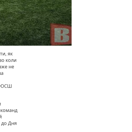
ти, як
во коли
 вже не
ша
 ДЮСШ
и
 команд
й
 до Дня