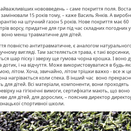
найважливіших нововведень – саме покриття поля. Вост
 замінювали 15 років тому, – каже Василь Янків. А вироб
арантію на штучний газон 5 років. Нове покриття має 60
рів ворсу, придатне для гри під час складних погодних 
 воно менш травматичне для дітей.
ття повністю антитравматичне, є аналогом натурального
учному вигляді. Там застеляється трава, є такі ворсинки,
ься шар піску і зверху ще гумова чорна крошка. І воно 
на дотик, і на відчуття. Може використовуватися в будь-я
мою, літом. Хоча, звичайно, літом трішки важко - все ж 
вона нагрівається коли спека. В інший час воно прекрасн
ь для дітей. Всі матеріали, компоненти, вони проходять
вірку на гігієнічні вимоги, сертифікати мають, що воно
иве для дітей, для дорослих, – пояснив директор директо
юнацької спортивної школи.