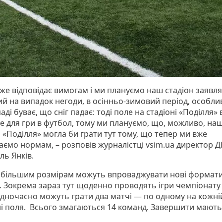
же відповідає вимогам і ми плануємо наш стадіон заявля
ий на випадок негоди, в осінньо-зимовий період, особли
аді буває, що сніг падає: тоді поле на стадіоні «Поділля»
е для гри в футбол, тому ми плануємо, що, можливо, на
 «Поділля» могла би грати тут тому, що тепер ми вже
даємо нормам, – розповів журналістці vsim.ua директор
ль Янків.
 більшим розмірам можуть впроваджувати нові формат
. Зокрема зараз тут щоденно проводять ігри чемпіонату
 Одночасно можуть грати два матчі — по одному на кожні
і поля. Всього змагаються 14 команд. Завершити мають