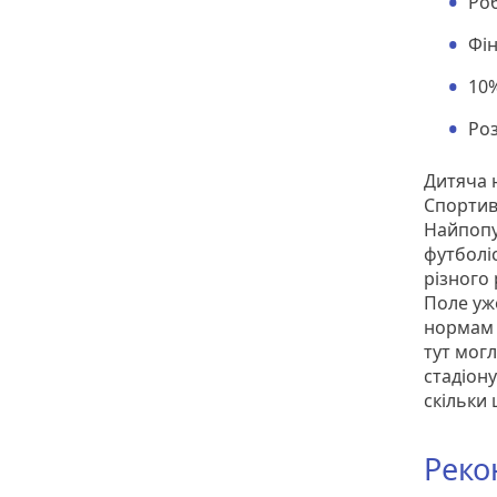
Роб
Фін
10%
Роз
Дитяча 
Спортив
Найпопу
футболі
різного
Поле уж
нормам 
тут могл
стадіон
скільки
Реко