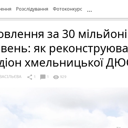
...
рення
Розслідування
Фотоконкурс
влення за 30 мільйоні
вень: як реконструюв
адіон хмельницької Д
ВАСІЛЬЄВА
chat_bubble
share
visibility
1
1
929