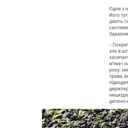
Одне з 
його тут
дають г
сантимет
Заразом
– Покри
але в шт
засипаєт
м’яке і 
року: зи
трава, 
підходит
держпере
нешкідл
дитячо-