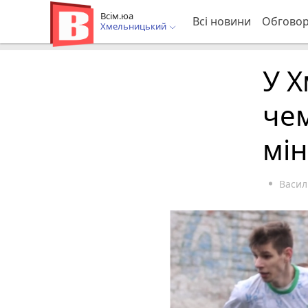
Всім.юа
Всі новини
Обгово
Хмельницький
У Х
чем
мін
Васил