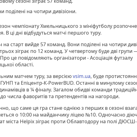
овому сезоні зіграє 57 команд.
и поділені на чотири дивізіони.
езон чемпіонату Хмельницького з мініфутболу розпочне
я. В ці дні відбудуться матчі першого туру.
 на старт вийде 57 команд. Вони поділені на чотири диві
рьох зіграє по 12 команд. У четвертому буде дві групи —
 Про це повідомляють організатори - Асоціація футзалу
цької області.
ьним матчем туру, за версією
vsim.ua
, буде протистоянн
ГУНП та Епіцентр-К-PowerBUD. Останні в минулому сезо
динамівців в ¼ фіналу. Загалом обидві команди традицій
 до числа фаворитів та претендентів на нагороди.
но, що саме ця гра стане однією з перших в сезоні взага
еться о 10:00 на майданчику ліцею №10. Одночасно дію
ат міста Helpix зіграє проти Облавтодору на полі ДЮСШ-