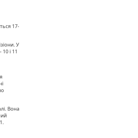
ться 17-
зіони. У
 10 і 11
я
ні
но
лі. Вона
чий
1.