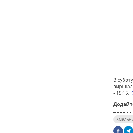
В субот
вирішаль
- 15:15.
К
Додайте
Хмельн