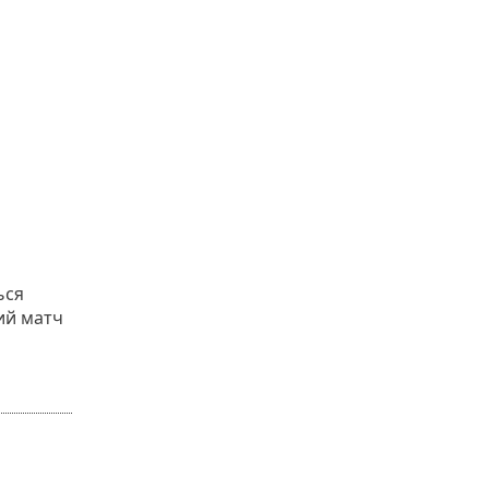
ься
ний матч