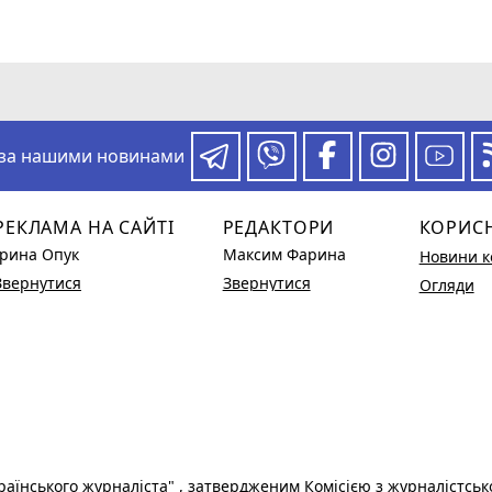
 за нашими новинами
РЕКЛАМА НА САЙТІ
РЕДАКТОРИ
КОРИС
Ірина Опук
Максим Фарина
Новини к
Звернутися
Звернутися
Огляди
раїнського журналіста"
, затвердженим Комісією з журналістськ