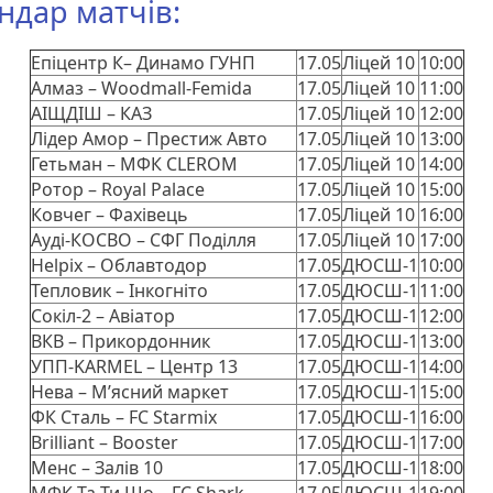
ндар матчів:
Епіцентр К– Динамо ГУНП
17.05
Ліцей 10
10:00
Алмаз – Woodmall-Femida
17.05
Ліцей 10
11:00
АІЩДІШ – КАЗ
17.05
Ліцей 10
12:00
Лідер Амор – Престиж Авто
17.05
Ліцей 10
13:00
Гетьман – МФК CLEROM
17.05
Ліцей 10
14:00
Ротор – Royal Palacе
17.05
Ліцей 10
15:00
Ковчег – Фахівець
17.05
Ліцей 10
16:00
Ауді-КОСВО – СФГ Поділля
17.05
Ліцей 10
17:00
Helpix – Облавтодор
17.05
ДЮСШ-1
10:00
Тепловик – Інкогніто
17.05
ДЮСШ-1
11:00
Сокіл-2 – Авіатор
17.05
ДЮСШ-1
12:00
ВКВ – Прикордонник
17.05
ДЮСШ-1
13:00
УПП-KARMEL – Центр 13
17.05
ДЮСШ-1
14:00
Нева – М’ясний маркет
17.05
ДЮСШ-1
15:00
ФК Сталь – FC Starmix
17.05
ДЮСШ-1
16:00
Brilliant – Booster
17.05
ДЮСШ-1
17:00
Менс – Залів 10
17.05
ДЮСШ-1
18:00