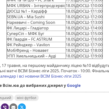
МФК Та Ти Шо – FC Shark
17.05
ДЮСШ-1
19:00
МФК URBAN – Інтерпродсервіс
18.05
ДЮСШ-1
10:00
ДЮСШ №1 – Кардіфф
18.05
ДЮСШ-1
11:00
SEBN.UA – Mia Sushi
18.05
ДЮСШ-1
12:00
Наркевичі – Coming Soon
18.05
ДЮСШ-1
13:00
ФК Лицарі – Гладіатор
18.05
ДЮСШ-1
14:00
СуперСіп – МФК Буг
18.05
ДЮСШ-1
15:00
ФК Гвардія – FC ASTRUM
18.05
ДЮСШ-1
16:00
ФК Рейнджер – Vavilon
18.05
ДЮСШ-1
17:00
МобіФренд – Новавет
18.05
ДЮСШ-1
18:00
УПП Хмельницький – Ауді
18.05
ДЮСШ-1
19:00
у, 17 травня, на першому майданчику ліцею №10 відбудут
ні матчі ВСІМ Бізнес-ліги 2025. Початок - 10:00. Фіналь
алендар і всі новини ВСІМ Бізнес-ліги 2025
 Всім.юа до вибраних джерел у
Google
ицький
міні-футбол