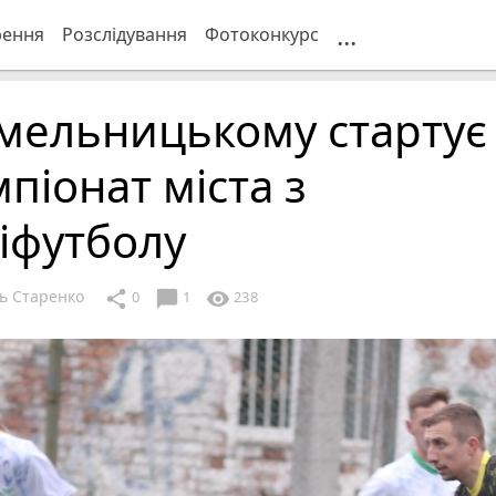
...
рення
Розслідування
Фотоконкурс
мельницькому стартує
піонат міста з
іфутболу
ь Старенко
chat_bubble
share
visibility
0
1
238