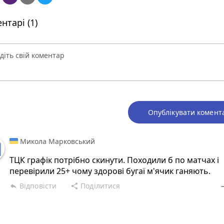
нтарі (1)
Опублікувати комент
Микола Марковський
ТЦК графік потрібно скинути. Походили б по матчах і
перевірили 25+ чому здорові бугаї м'ячик ганяють.
Відповісти
Поділитися
reply
share
rem