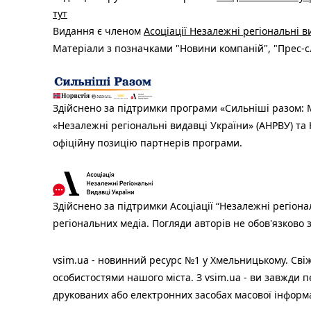
тут
Видання є членом
Асоціації Незалежні регіональні 
Матеріали з позначками "Новини компаній", "Прес-сл
Здійснено за підтримки програми «Сильніші разом: М
«Незалежні регіональні видавці України» (АНРВУ) та 
офіційну позицію партнерів програми.
Здійснено за підтримки Асоціації “Незалежні регіона
регіональних медіа. Погляди авторів не обов'язково
vsim.ua - новинний ресурс №1 у Хмельницькому. Свіж
особистостями нашого міста. З vsim.ua - ви завжди п
друкованих або електронних засобах масової інформ