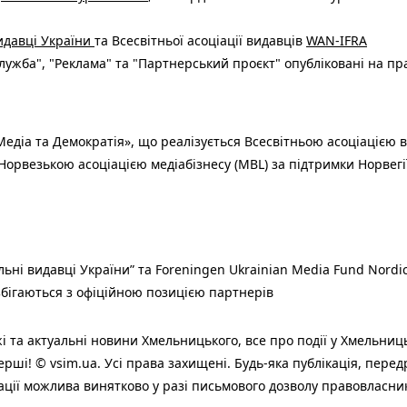
видавці України
та Всесвітньої асоціації видавців
WAN-IFRA
ужба", "Реклама" та "Партнерський проєкт" опубліковані на пр
едіа та Демократія», що реалізується Всесвітньою асоціацією в
Норвезькою асоціацією медіабізнесу (MBL) за підтримки Норвегі
льні видавці України” та Foreningen Ukrainian Media Fund Nordic
 збігаються з офіційною позицією партнерів
і та актуальні новини Хмельницького, все про події у Хмельниц
ерші! © vsim.ua. Усі права захищені. Будь-яка публiкацiя, пере
ації можлива винятково у разі письмового дозволу правовласни