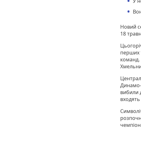
У н
Вон
Новий с
18 травн
Цьогоріч
перших т
команд.
Хмельни
Централ
Динамо-
вибили 
входять
Символіч
розпочн
чемпіон