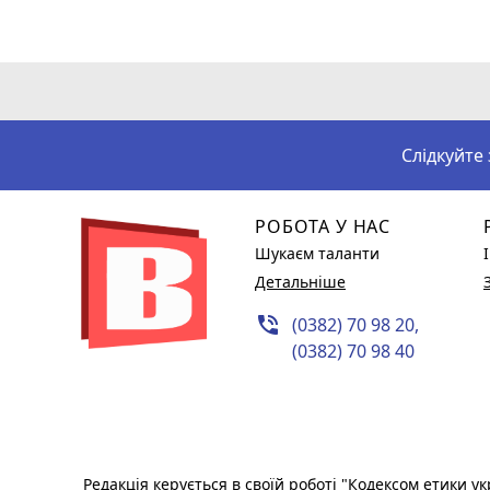
Слідкуйте
РОБОТА У НАС
Шукаєм таланти
Детальніше
phone_in_talk
(0382) 70 98 20,
(0382) 70 98 40
Редакція керується в своїй роботі
"Кодексом етики ук