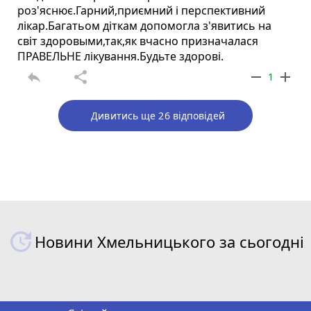
роз'яснює.Гарний,приємний і перспективний
лікар.Багатьом діткам допомогла з'явитись на
світ здоровыми,так,як вчасно призначалася
ПРАВЕЛЬНЕ лікування.Будьте здорові.
reply
share
remove
add
1
Дивитись ще 26 відповідей
Новини Хмельницького за сьогодні