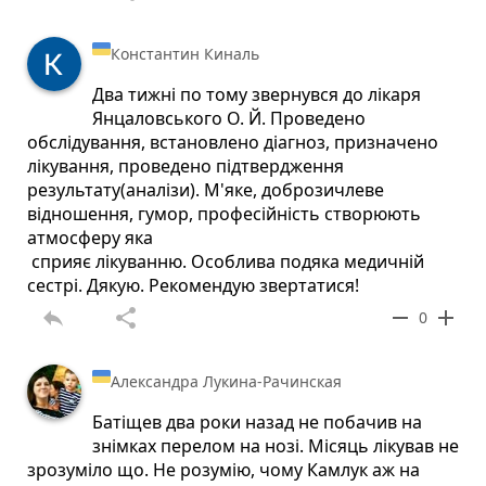
Константин Киналь
Два тижні по тому звернувся до лікаря
Янцаловського О. Й. Проведено
обслідування, встановлено діагноз, призначено
лікування, проведено підтвердження
результату(аналізи). М'яке, доброзичлеве
відношення, гумор, професійність створюють
атмосферу яка
сприяє лікуванню. Особлива подяка медичній
сестрі. Дякую. Рекомендую звертатися!
reply
share
remove
add
0
Александра Лукина-Рачинская
Батіщев два роки назад не побачив на
знімках перелом на нозі. Місяць лікував не
зрозуміло що. Не розумію, чому Камлук аж на