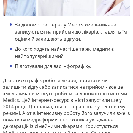
За допомогою сервісу Medics хмельничани
записуються на прийоми до лікарів, ставлять їм
оцінки й залишають відгуки.
До кого ходять найчастіше та які медики є
найпопулярнішими?
Підготували для вас інфографіку.
Дізнатися графік роботи лікаря, почитати чи
залишити відгук або записатися на прийом - все це
хмельничани можуть робити за допомогою системи
Medics. Цей інтернет-ресурс в місті запустили ще у
2014 році. Щоправда, тоді він працював у тестовому
режимі. А от в інтенсивну роботу його залучили вже із
початком медреформи, що охопила укладання
декларацій із сімейними лікарями. Користуються
Medics не лише пацієнти, а й медики. Основне