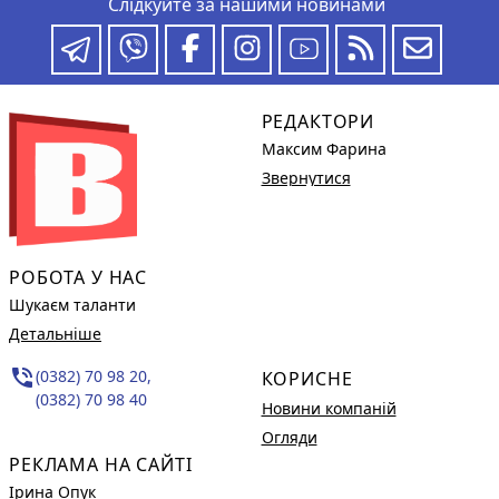
Слідкуйте за нашими новинами
РЕДАКТОРИ
Максим Фарина
Звернутися
РОБОТА У НАС
Шукаєм таланти
Детальніше
phone_in_talk
(0382) 70 98 20,
КОРИСНЕ
(0382) 70 98 40
Новини компаній
Огляди
РЕКЛАМА НА САЙТІ
Ірина Опук