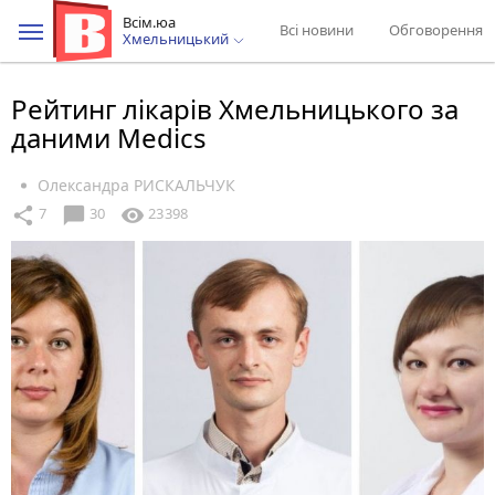
Всім.юа
Всі новини
Обговорення
Хмельницький
Рейтинг лікарів Хмельницького за
даними Medics
Олександра РИСКАЛЬЧУК
chat_bubble
share
visibility
7
30
23398