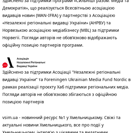
Здійснено за підтримки програми «Сильніші разом: Медіа та
Демократія», що реалізується Всесвітньою асоціацією
видавців новин (WAN-IFRA) у партнерстві з Асоціацією
«Незалежні регіональні видавці України» (АНРВУ) та
Норвезькою асоціацією медіабізнесу (MBL) за підтримки
Норвегії. Погляди авторів не обов’язково відображають
офіційну позицію партнерів програми.
Здійснено за підтримки Асоціації “Незалежні регіональні
видавці України” та Foreningen Ukrainian Media Fund Nordic в
рамках реалізації проєкту Хаб підтримки регіональних медіа.
Погляди авторів не обов'язково збігаються з офіційною
позицією партнерів
vsim.ua - новинний ресурс №1 у Хмельницькому. Свіжі та
актуальні новини Хмельницького, все про події у
Хмельницькому, інтерв'ю з цікавими та видатними