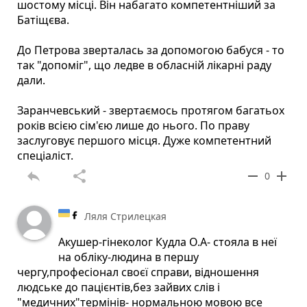
шостому місці. Він набагато компетентніший за
Батіщєва.
До Петрова зверталась за допомогою бабуся - то
так "допоміг", що ледве в обласній лікарні раду
дали.
Заранчевський - звертаємось протягом багатьох
років всією сім'єю лише до нього. По праву
заслуговує першого місця. Дуже компетентний
спеціаліст.
reply
share
remove
add
0
Ляля Стрилецкая
Акушер-гінеколог Кудла О.А- стояла в неї
на обліку-людина в першу
чергу,професіонал своєї справи, відношення
людське до пацієнтів,без зайвих слів і
"медичних"термінів- нормальною мовою все