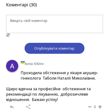
Коментарі (30)
Опублікувати коментар
Алла Хіблін
Проходила обстеження у лікаря акушер-
гінеколога Таболи Наталії Миколаївни.
Щиро вдячна за професійне обстеження та
рекомендації по лікуванню, доброзичлеве
відношення. Бажаю успіху!
reply
share
remove
add
0