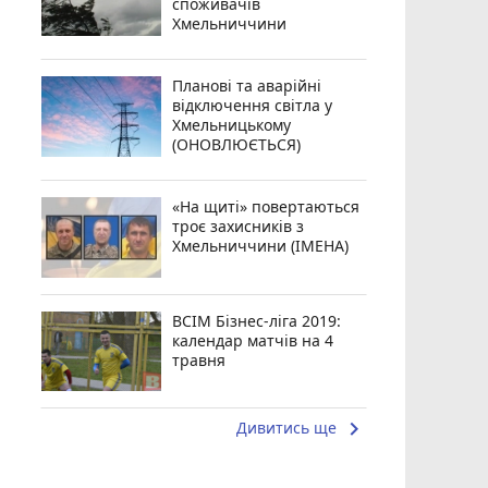
споживачів
Хмельниччини
Планові та аварійні
відключення світла у
Хмельницькому
(ОНОВЛЮЄТЬСЯ)
«На щиті» повертаються
троє захисників з
Хмельниччини (ІМЕНА)
ВСІМ Бізнес-ліга 2019:
календар матчів на 4
травня
keyboard_arrow_right
Дивитись ще