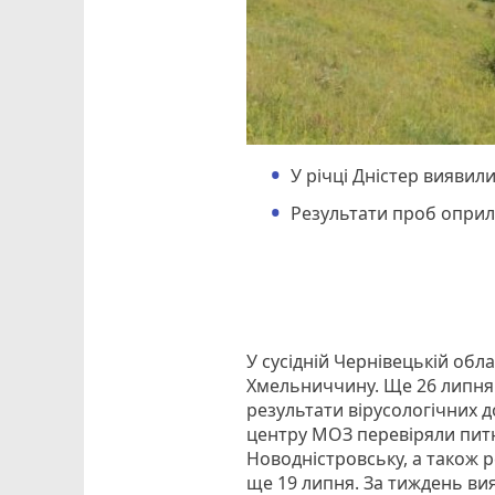
У річці Дністер виявили
Результати проб опри
У сусідній Чернівецькій обла
Хмельниччину. Ще 26 липня 
результати вірусологічних 
центру МОЗ перевіряли пит
Новодністровську, а також р
ще 19 липня. За тиждень вия