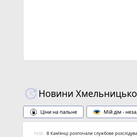
Новини Хмельницьког
Ціни на пальне
Мій дім - нез
В Кам’янці розпочали службове розслідув
15:55