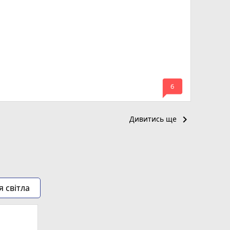
mode_comment
6
keyboard_arrow_right
Дивитись ще
я світла