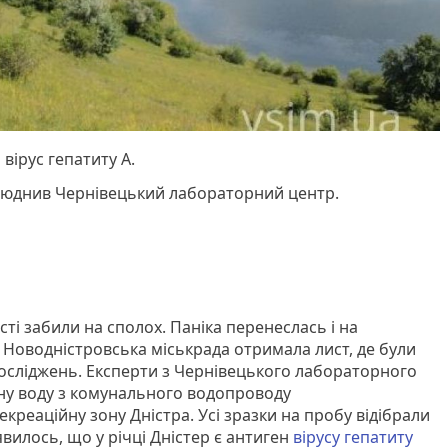
 вірус гепатиту А.
люднив Чернівецький лабораторний центр.
сті забили на сполох. Паніка перенеслась і на
Новодністровська міськрада отримала лист, де були
досліджень. Експерти з Чернівецького лабораторного
ну воду з комунального водопроводу
екреаційну зону Дністра. Усі зразки на пробу відібрали
вилось, що у річці Дністер є антиген
вірусу гепатиту