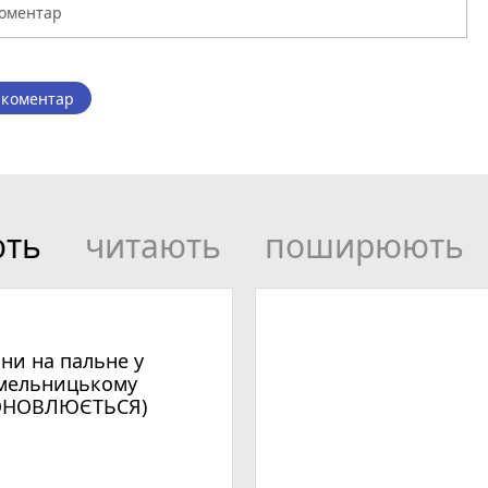
 коментар
ють
читають
поширюють
іни на пальне у
мельницькому
ОНОВЛЮЄТЬСЯ)