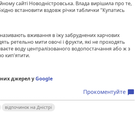
йному сайті Новодністровська. Влада вирішила про те,
бхідно встановити вздовж річки таблички "Купатись
 називають вживання в їжу забруднених харчових
дять ретельно мити овочі і фрукти, які не проходять
ваєте воду централізованого водопостачання або ж з
но кип'ятити.
них джерел у
Google
Прокоментуйте
chat_bubble
відпочинок на Дністрі