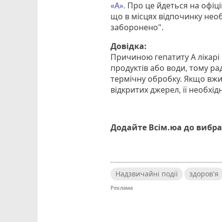
«А».
Про це йдеться на офіці
що в місцях відпочинку нео
заборонено".
Довідка:
Причиною гепатиту А лікарі
продуктів або води, тому ра
термічну обробку. Якщо вжи
відкритих джерел, її необхід
Додайте Всім.юа до вибра
Надзвичайні події
здоров'я