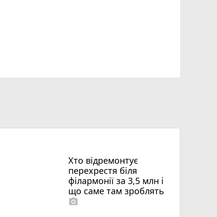
Хто відремонтує
перехрестя біля
філармонії за 3,5 млн і
що саме там зроблять
photo_camera