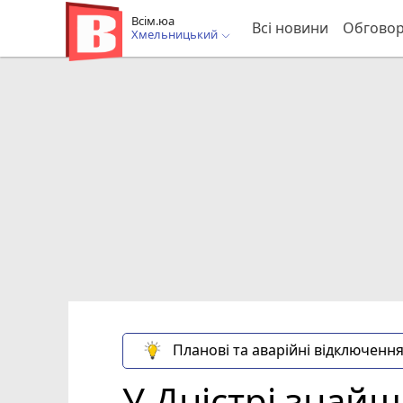
Всім.юа
Всі новини
Обгово
Хмельницький
Планові та аварійні відключення
У Дністрі знайш