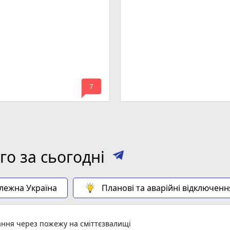
mode_comment
7
о за сьогодні
алежна Україна
Планові та аварійні відключенн
ання через пожежу на сміттєзвалищі