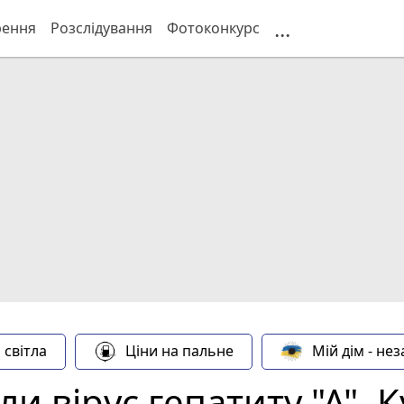
...
рення
Розслідування
Фотоконкурс
 світла
Ціни на пальне
Мій дім - не
ли вірус гепатиту "А". 