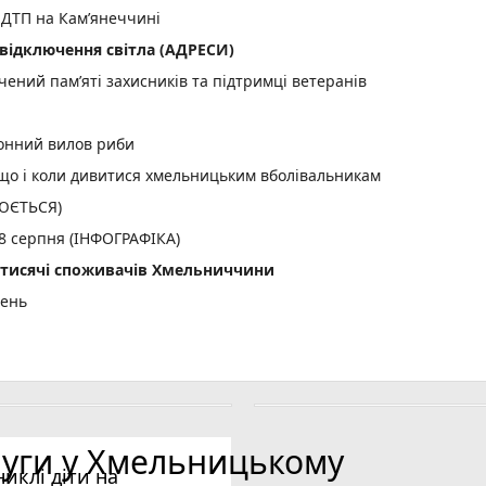
 ДТП на Кам’янеччині
відключення світла (АДРЕСИ)
ений пам’яті захисників та підтримці ветеранів
конний вилов риби
: що і коли дивитися хмельницьким вболівальникам
ЛЮЄТЬСЯ)
 8 серпня (ІНФОГРАФІКА)
2 тисячі споживачів Хмельниччини
день
огода: град, грози та шквали
и за недостовірне декларування
луги у Хмельницькому
никлі діти на