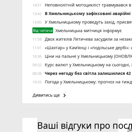
Неповнолітній мотоцикліст травмувався в
14:51
В Хмельницькому зафіксовані аварійні 
13:42
У Хмельницькому проведуть захід, присвяч
13:00
Від читача
Хмельницька митниця інформує
Двох жителів Летичева засудили за неза
11:58
«Шахтар» у Камʼянці і «подільське дербі»
11:01
Ціни на пальне у Хмельницькому (ОНОВ
10:36
Курс валют у Хмельницькому на сьогодні,
09:32
Через негоду без світла залишилися 4
08:38
Погода у Хмельницькому: прогноз на тиж
19:33
У Хмельницькому та області погіршиться п
18:32
keyboard_arrow_right
Дивитись ще
Депутатку Славутської міськради засудил
17:36
Ваші відгуки про пос
З