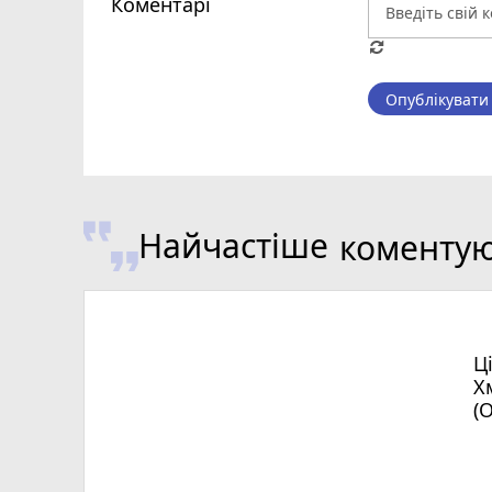
Коментарі
Опублікувати
Найчастіше
коменту
Ц
Х
(