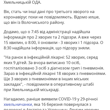
Хмельницькій ОДА.
Вік, стать чи інші дані про третього хворого на
коронавірус поки не повідомляють. Відомо илше,
що він із Волочиського району.
Додамо, що о 7:45 від адміністрації надійшла
інформація про 2 хворих та 2 підозри. А вже через
15 хвилин, о 8:00, її оновили - 3 хворих і 1 підозра. О
8:30 надійшла інформація, що підозру зняли.
"На ранок в інфекційній лікарні: 52 хворих, серед
яких 9 дітей. За вчора виписано 10 осіб,
госпіталізовано 3 осіб з діагнозом грип і пневмонія.
Зараз в інфекційній лікарні 18 хворих з пневмоніями.
Ще 3 хворих з пневмоніями в інших міських
закладах", - повідомили в оперативному штабі
при Хмельницькій міськраді.
Нагадаємо, раніше виявили COVID-19 у 29-річної
хмельничанки,
яка 16 березня повернулася з
подорожі в Австрію та Угорщину. Другим хворим