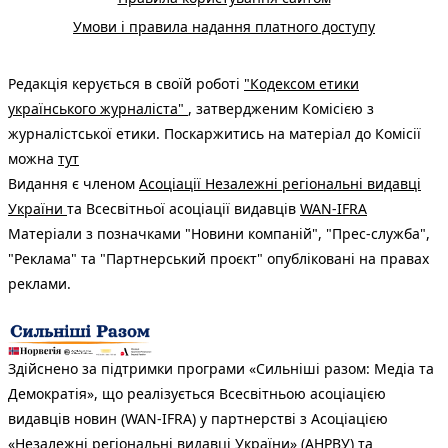
Умови і правила надання платного доступу
Редакція керується в своїй роботі
"Кодексом етики
українського журналіста"
, затвердженим Комісією з
журналістської етики. Поскаржитись на матеріал до Комісії
можна
тут
Видання є членом
Асоціації Незалежні регіональні видавці
України
та Всесвітньої асоціації видавців
WAN-IFRA
Матеріали з позначками "Новини компаній", "Прес-служба",
"Реклама" та "Партнерський проєкт" опубліковані на правах
реклами.
Здійснено за підтримки програми «Сильніші разом: Медіа та
Демократія», що реалізується Всесвітньою асоціацією
видавців новин (WAN-IFRA) у партнерстві з Асоціацією
«Незалежні регіональні видавці України» (АНРВУ) та