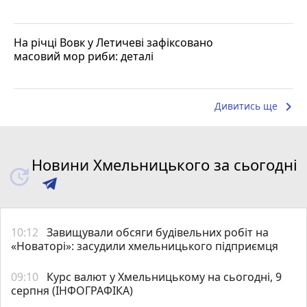
На річці Вовк у Летичеві зафіксовано
масовий мор риби: деталі
keyboard_arrow_right
Дивитись ще
Новини Хмельницького за сьогодні
10:12
Завищували обсяги будівельних робіт на
«Новаторі»: засудили хмельницького підприємця
09:10
Курс валют у Хмельницькому на сьогодні, 9
серпня (ІНФОГРАФІКА)