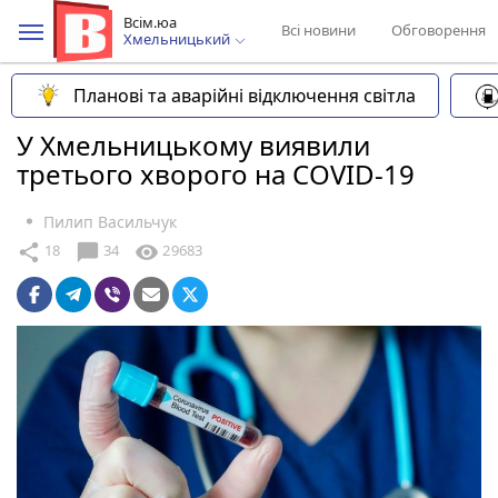
Всім.юа
Всі новини
Обговорення
Хмельницький
Планові та аварійні відключення світла
У Хмельницькому виявили
третього хворого на COVID-19
Пилип Васильчук
chat_bubble
share
visibility
18
34
29683