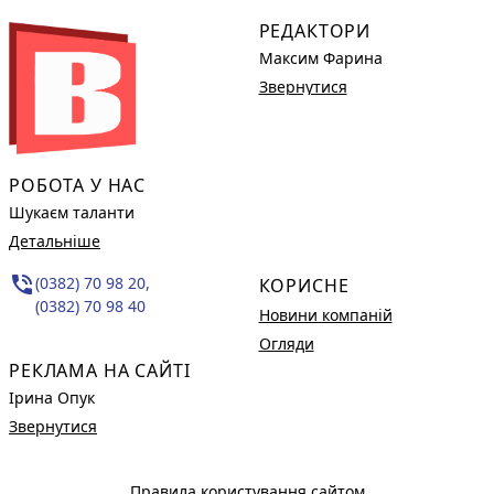
РЕДАКТОРИ
Максим Фарина
Звернутися
РОБОТА У НАС
Шукаєм таланти
Детальніше
phone_in_talk
(0382) 70 98 20,
КОРИСНЕ
(0382) 70 98 40
Новини компаній
Огляди
РЕКЛАМА НА САЙТІ
Ірина Опук
Звернутися
Правила користування сайтом