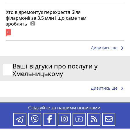
Хто відремонтує перехрестя біля
філармонії за 3,5 млн і що саме там
зроблять
photo_camera
6
keyboard_arrow_right
Дивитись ще
Ваші відгуки про послуги у
Хмельницькому
keyboard_arrow_right
Дивитись ще
Слідкуйте за нашими новинами