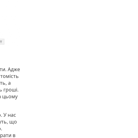
ти. Адже
атомість
ть, а
ь гроші.
а цьому
. У нас
уть, що
.
рати в