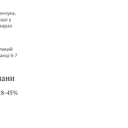
енчука,
кщо у
 зараз
еликий
анці 6-7