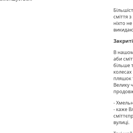
Більшіс
сміття з
ніхто не
викидаю
Закриті
В нашом
аби смі
більше 
колесах 
пляшок т
Велику 
продовж
- Хмельн
- каже В
сміттєп
вулиці.