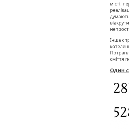
місті, п
реаліза
думають 
відкрути
непроста
Інша спр
котелен
Потрапл
сміття п
Один с