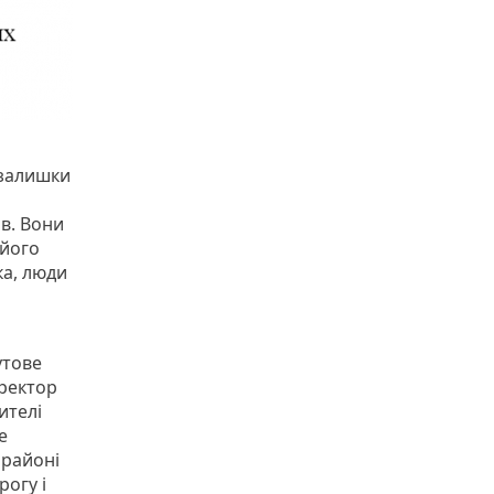
 залишки
в. Вони
 його
ка, люди
утове
иректор
ителі
е
 районі
огу і