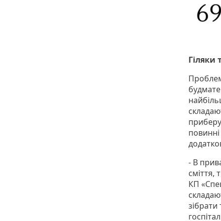
Гіляки 
Проблем
будматер
найбіль
складаю
приберут
повинні
додатков
- В прив
сміття, 
КП «Спец
складаю
зібрати 
госпіта