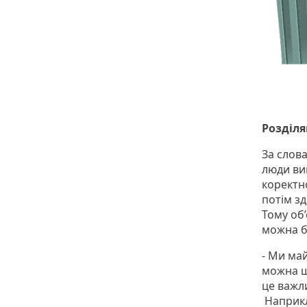
Розділ
За слов
люди ви
коректно
потім з
Тому об
можна б
- Ми май
можна щ
це важл
Наприкл