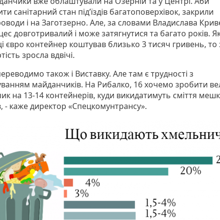
йданчики вже облаштували на Озерній та у Центрі. Аби
и санітарний стан під’їздів багатоповерхівок, закрили
оводи і на Заготзерно. Але, за словами Владислава Крив
цес довготривалий і може затягнутися та багато років. Я
ці євро контейнер коштував близько 3 тисяч гривень, то
тість зросла вдвічі.
переводимо також і Виставку. Але там є трудності з
ванням майданчиків. На Рибалко, 16 хочемо зробити в
ик на 13-14 контейнерів, куди викидатимуть сміття мешк
в, - каже директор «Спецкомунтрансу».