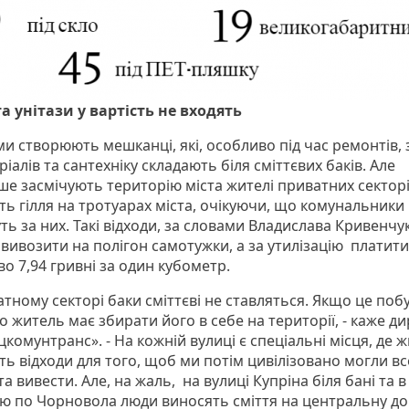
та унітази у вартість не входять
и створюють мешканці, які, особливо під час ремонтів,
іалів та сантехніку складають біля сміттєвих баків. Але
ше засмічують територію міста жителі приватних секторі
ть гілля на тротуарах міста, очікуючи, що комунальники
ь за них. Такі відходи, за словами Владислава Кривенчу
 вивозити на полігон самотужки, а за утилізацію платити
о 7,94 гривні за один кубометр.
атному секторі баки сміттєві не ставляться. Якщо це поб
то житель має збирати його в себе на території, - каже д
комунтранс». - На кожній вулиці є спеціальні місця, де ж
ть відходи для того, щоб ми потім цивілізовано могли вс
та вивести. Але, на жаль, на вулиці Купріна біля бані та в
лю по Чорновола люди виносять сміття на центральну дор