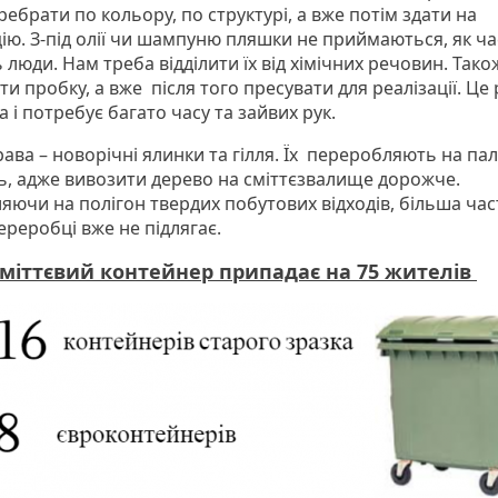
еребрати по кольору, по структурі, а вже потім здати на
цію. З-під олії чи шампуню пляшки не приймаються, як ч
люди. Нам треба відділити їх від хімічних речовин. Тако
ти пробку, а вже після того пресувати для реалізації. Це
 і потребує багато часу та зайвих рук.
ава – новорічні ялинки та гілля. Їх переробляють на па
ь, адже вивозити дерево на сміттєзвалище дорожче.
яючи на полігон твердих побутових відходів, більша ча
ереробці вже не підлягає.
міттєвий контейнер припадає на 75 жителів