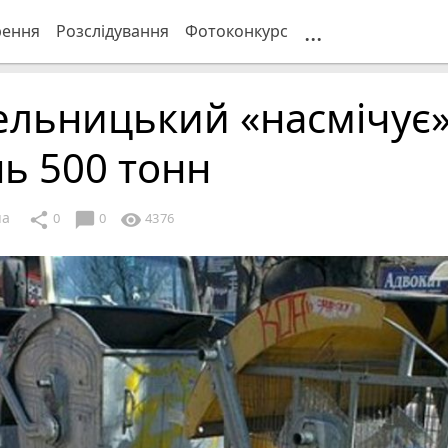
...
рення
Розслідування
Фотоконкурс
льницький «насмічує»
ь 500 тонн
ua
chat_bubble
share
visibility
0
0
4376