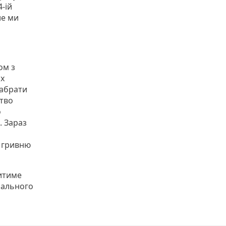
-ій
ле ми
ом з
их
забрати
ство
о
. Зараз
а гривню
титиме
пального