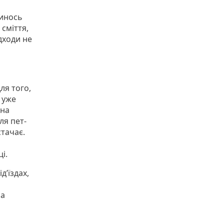
винось
 сміття,
дходи не
ля того,
 уже
 на
ля пет-
стачає.
ці.
д’їздах,
на