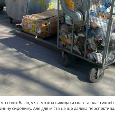
іттєвих баків, у які можна викидати скло та пластикові
нну сировину. Але для міста це ще далека перспектива, а