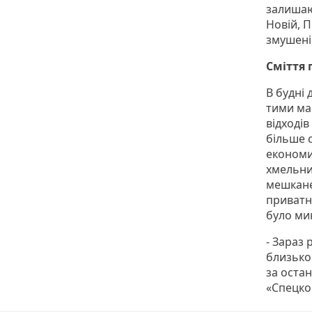
залишают
Новій, П
змушені 
Сміття
В будні 
тими ма
відходів
більше 
економи
хмельнич
мешкане
приватн
було ми
- Зараз 
близько
за остан
«Спецко