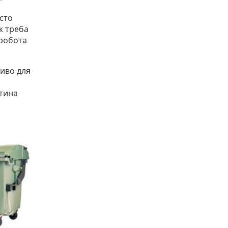
асто
ж треба
 робота
ливо для
стина