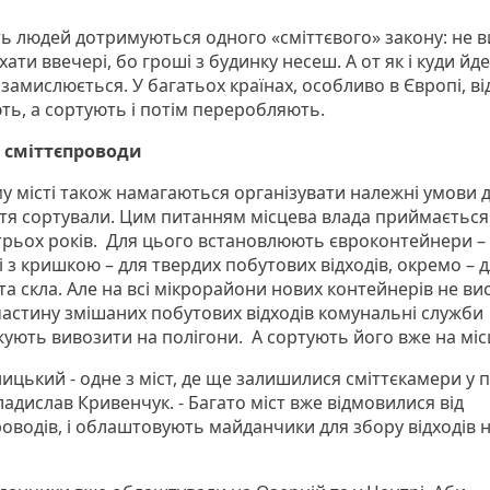
ть людей дотримуються одного «сміттєвого» закону: не 
 хати ввечері, бо гроші з будинку несеш. А от як і куди йде
 замислюється. У багатьох країнах, особливо в Європі, ві
ть, а сортують і потім переробляють.
 сміттєпроводи
у місті також намагаються організувати належні умови д
ття сортували. Цим питанням місцева влада приймається
трьох років. Для цього встановлюють євроконтейнери –
і з кришкою – для твердих побутових відходів, окремо – д
а скла. Але на всі мікрорайони нових контейнерів не ви
частину змішаних побутових відходів комунальні служби
ують вивозити на полігони. А сортують його вже на міс
ицький - одне з міст, де ще залишилися сміттєкамери у пі
ладислав Кривенчук. - Багато міст вже відмовилися від
роводів, і облаштовують майданчики для збору відходів 