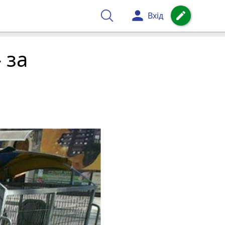
person
create
Вхід
 за