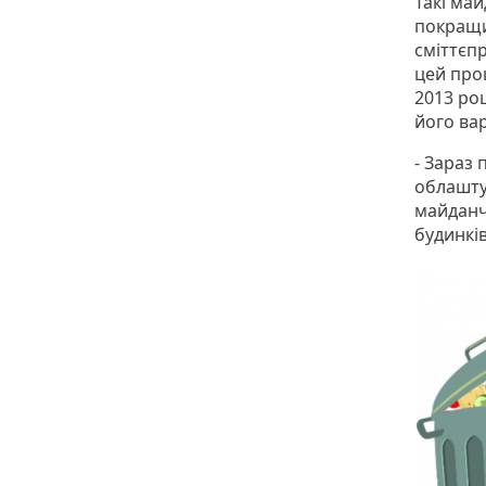
Такі ма
покращит
сміттєпр
цей про
2013 ро
його вар
- Зараз 
облашту
майданч
будинкі