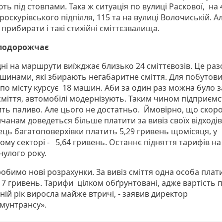
ь під стовпами. Така ж ситуація по вулиці Раскової, на 4
роскурівського підпілля, 115 та на вулиці Волочиській. А
прибирати і такі стихійні сміттєзвалища.
 подорожчає
дні на маршрути виїжджає близько 24 сміттєвозів. Це раз
шинами, які збирають негабаритне сміття. Для побутов
 по місту курсує 18 машин. Аби за один раз можна було 
сміття, автомобілі модернізують. Таким чином підприєм
ть паливо. Але цього не достатньо. Ймовірно, що скор
анам доведеться більше платити за вивіз своїх відходів
ць багатоповерхівки платить 5,29 гривень щомісяця, у
ому секторі - 5,64 гривень. Останнє підняття тарифів н
нулого року.
робимо нові розрахунки. За вивіз сміття одна особа пла
 7 гривень. Тарифи цілком обґрунтовані, адже вартість 
ній рік виросла майже втричі, - заявив директор
мунтрансу».