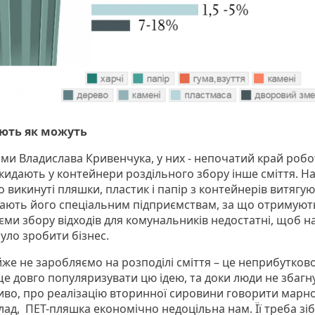
яють як можуть
ами Владислава Кривенчука, у них - непочатий край робо
кидають у контейнери роздільного збору інше сміття. Н
 викинуті пляшки, пластик і папір з контейнерів витягую
дають його спеціальним підприємствам, за що отримуют
’єми збору відходів для комунальників недостатні, щоб н
уло зробити бізнес.
же не заробляємо на розподілі сміття – це неприбутково
е довго популяризувати цю ідею, та доки люди не збагн
иво, про реалізацію вторинної сировини говорити марно
ад, ПЕТ-пляшка економічно недоцільна нам. Її треба зіб