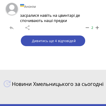
Анонім
засралися навіть на цвинтарі де
спочивають наші предки
reply
share
remove
add
2
Дивитись ще 4 відповідей
Новини Хмельницького за сьогодні