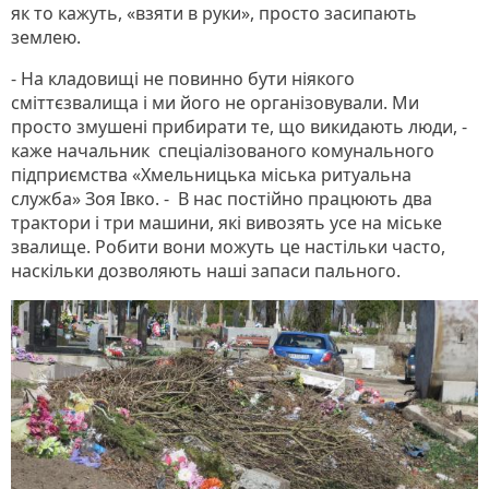
як то кажуть, «взяти в руки», просто засипають
землею.
- На кладовищі не повинно бути ніякого
сміттєзвалища і ми його не організовували. Ми
просто змушені прибирати те, що викидають люди, -
каже начальник спеціалізованого комунального
підприємства «Хмельницька міська ритуальна
служба» Зоя Івко. - В нас постійно працюють два
трактори і три машини, які вивозять усе на міське
звалище. Робити вони можуть це настільки часто,
наскільки дозволяють наші запаси пального.