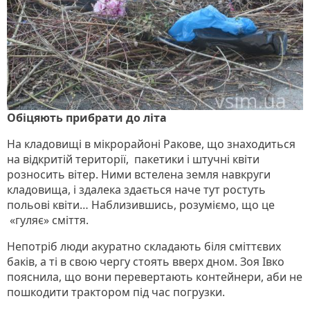
Обіцяють прибрати до літа
На кладовищі в мікрорайоні Ракове, що знаходиться
на відкритій території, пакетики і штучні квіти
розносить вітер. Ними встелена земля навкруги
кладовища, і здалека здається наче тут ростуть
польові квіти… Наблизившись, розуміємо, що це
«гуляє» сміття.
Непотріб люди акуратно складають біля сміттєвих
баків, а ті в свою чергу стоять вверх дном. Зоя Івко
пояснила, що вони перевертають контейнери, аби не
пошкодити трактором під час погрузки.