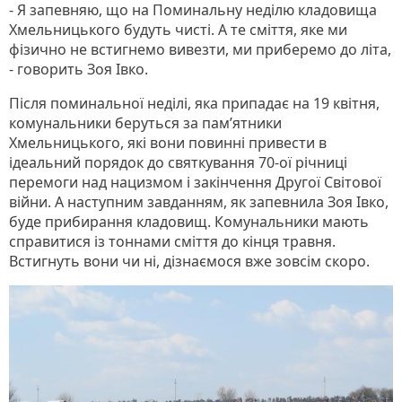
- Я запевняю, що на Поминальну неділю кладовища
Хмельницького будуть чисті. А те сміття, яке ми
фізично не встигнемо вивезти, ми приберемо до літа,
- говорить Зоя Івко.
Після поминальної неділі, яка припадає на 19 квітня,
комунальники беруться за пам’ятники
Хмельницького, які вони повинні привести в
ідеальний порядок до святкування 70-ої річниці
перемоги над нацизмом і закінчення Другої Світової
війни. А наступним завданням, як запевнила Зоя Івко,
буде прибирання кладовищ. Комунальники мають
справитися із тоннами сміття до кінця травня.
Встигнуть вони чи ні, дізнаємося вже зовсім скоро.