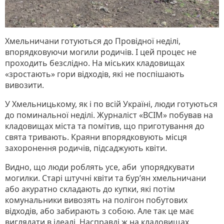
Хмельничани готуються до Провідної неділі,
впорядковуючи могили родичів. І цей процес не
проходить безслідно. На міських кладовищах
«зростають» гори відходів, які не поспішають
вивозити.
У Хмельницькому, як і по всій Україні, люди готуються
до поминальної неділі. Журналіст «ВСІМ» побував на
кладовищах міста та помітив, що приготування до
свята тривають. Краяни впорядковують місця
захоронення родичів, підсаджують квіти.
Видно, що люди роблять усе, аби упорядкувати
могилки. Старі штучні квіти та бур’ян хмельничани
або акуратно складають до купки, які потім
комунальники вивозять на полігон побутових
відходів, або забирають з собою. Але так це має
виглядати в ідеалі. Насправді ж на кладовищах