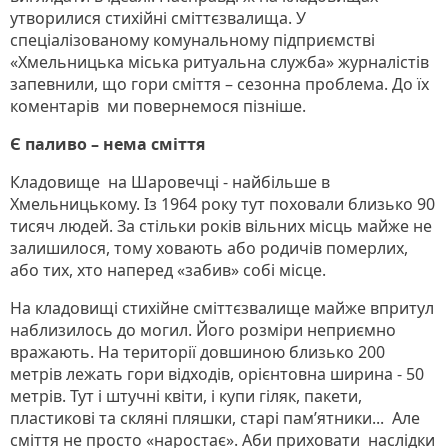
утворилися стихійні сміттєзвалища. У
спеціалізованому комунальному підприємстві
«Хмельницька міська ритуальна служба» журналістів
запевнили, що гори сміття – сезонна проблема. До їх
коментарів ми повернемося пізніше.
Є паливо – нема сміття
Кладовище на Шаровечці - найбільше в
Хмельницькому. Із 1964 року тут поховали близько 90
тисяч людей. За стільки років вільних місць майже не
залишилося, тому ховають або родичів померлих,
або тих, хто наперед «забив» собі місце.
На кладовищі стихійне сміттєзвалище майже впритул
наблизилось до могил. Його розміри неприємно
вражають. На території довшиною близько 200
метрів лежать гори відходів, орієнтовна ширина - 50
метрів. Тут і штучні квіти, і купи гіляк, пакети,
пластикові та скляні пляшки, старі пам’ятники... Але
сміття не просто «наростає». Аби приховати наслідки