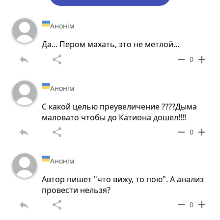
Анонім
Да... Пером махать, это не метлой...
reply
share
remove
add
0
Анонім
С какой целью преувеличение ????Дыма
маловато чтобы до Катиона дошел!!!!
reply
share
remove
add
0
Анонім
Автор пишет "что вижу, то пою". А анализ
провести нельзя?
reply
share
remove
add
0