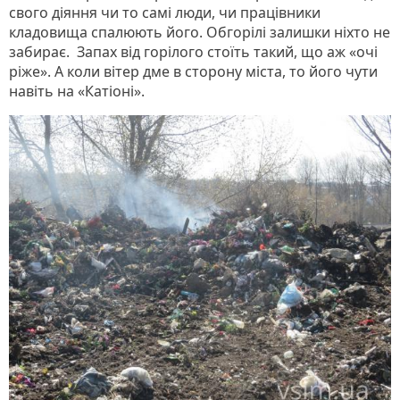
свого діяння чи то самі люди, чи працівники
кладовища спалюють його. Обгорілі залишки ніхто не
забирає. Запах від горілого стоїть такий, що аж «очі
ріже». А коли вітер дме в сторону міста, то його чути
навіть на «Катіоні».