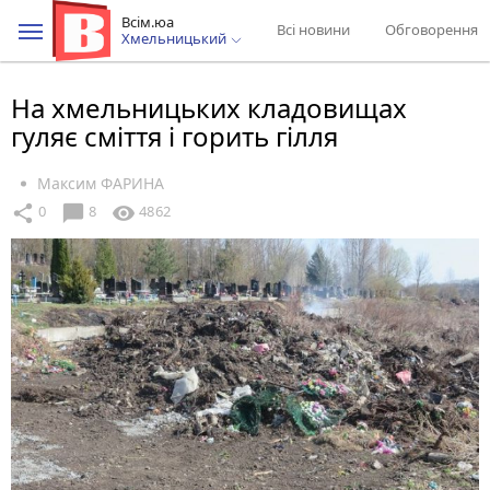
Всім.юа
Всі новини
Обговорення
Хмельницький
На хмельницьких кладовищах
гуляє сміття і горить гілля
Максим ФАРИНА
chat_bubble
share
visibility
0
8
4862