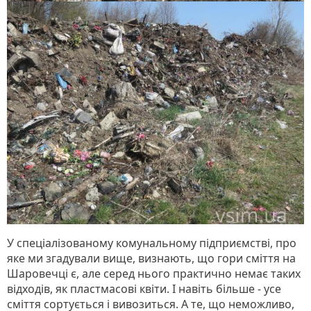
У спеціалізованому комунальному підприємстві, про
яке ми згадували вище, визнають, що гори сміття на
Шаровечці є, але серед нього практично немає таких
відходів, як пластмасові квіти. І навіть більше - усе
сміття сортується і вивозиться. А те, що неможливо,