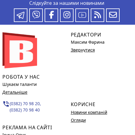
Слідкуйте за нашими новинами
РЕДАКТОРИ
Максим Фарина
Звернутися
РОБОТА У НАС
Шукаєм таланти
Детальніше
phone_in_talk
(0382) 70 98 20,
КОРИСНЕ
(0382) 70 98 40
Новини компаній
Огляди
РЕКЛАМА НА САЙТІ
Ірина Опук