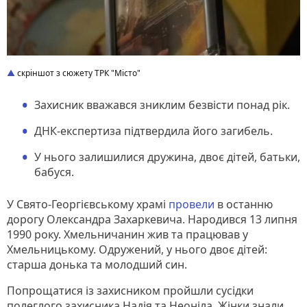
скріншот з сюжету ТРК "Місто"
Захисник вважався зниклим безвісти понад рік.
ДНК-експертиза підтвердила його загибель.
У нього залишилися дружина, двоє дітей, батьки,
бабуся.
У Свято-Георгієвському храмі
провели
в останню
дорогу Олександра Захаркевича. Народився 13 липня
1990 року. Хмельничанин жив та працював у
Хмельницькому. Одружений, у нього двоє дітей:
старша донька та молодший син.
Попрощатися із захисником пройшли сусідки
полеглого захисника Надія та Неоніла. Жінки знали