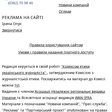
(0382) 70 98 40
Новини компаній
Огляди
РЕКЛАМА НА САЙТІ
Ірина Опук
Звернутися
Правила користування сайтом
Умови і правила надання платного доступу
Редакція керується в своїй роботі
"Кодексом етики
українського журналіста"
, затвердженим Комісією з
журналістської етики. Поскаржитись на матеріал до Комісії
можна
тут
Видання є членом
Асоціації Незалежні регіональні видавці
України
та Всесвітньої асоціації видавців
WAN-IFRA
Матеріали з позначками "Новини компаній", "Прес-служба",
"Реклама" та "Партнерський проєкт" опубліковані на правах