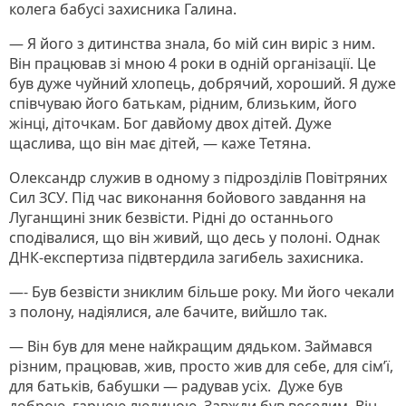
колега бабусі захисника Галина.
— Я його з дитинства знала, бо мій син виріс з ним.
Він працював зі мною 4 роки в одній організації. Це
був дуже чуйний хлопець, добрячий, хороший. Я дуже
співчуваю його батькам, рідним, близьким, його
жінці, діточкам. Бог давйому двох дітей. Дуже
щаслива, що він має дітей, — каже Тетяна.
Олександр служив в одному з підрозділів Повітряних
Сил ЗСУ. Під час виконання бойового завдання на
Луганщині зник безвісти. Рідні до останнього
сподівалися, що він живий, що десь у полоні. Однак
ДНК-експертиза підвтердила загибель захисника.
—- Був безвісти зниклим більше року. Ми його чекали
з полону, надіялися, але бачите, вийшло так.
— Він був для мене найкращим дядьком. Займався
різним, працював, жив, просто жив для себе, для сім’ї,
для батьків, бабушки — радував усіх. Дуже був
доброю, гарною людиною. Завжди був веселим. Він