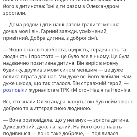
його з дитинства: їхні діти разом з Олександром
зростали.
— Дома рядом і діти наші разом гралися: менша
дочка моя і він. Гарний завжди, усміхнений,
привітний. Добра дитина, з доброї сім’ї.
— Якщо є на світі доброта, щирість, сердечність та
людяність і простота — це було все в ньому. Це була
надзвично позитивна дитина. Він виріс в моєму
будинку, дружив з моїм сином меншим — це дуже
велика втрата для нас. Ми дуже всі його любили. Нам
дуже шкода, що так сталося. Він справжній герой, —
розповіли
журналістам ТРК «Місто» Надія та Неоніла.
Всі, хто знали Олександра, кажуть: він був неймовірно
доброю та життєрадісною людиною.
— Вона розповідала, що у неї внук — золота дитина.
Дуже добрий, дуже лагідний. На його фото навіть
подивишся — воно таке добряче, — поділилася