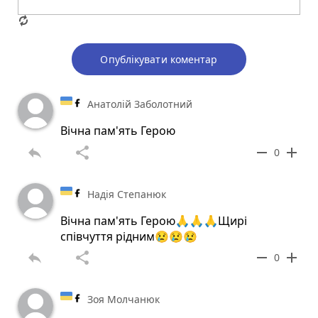
Опублікувати коментар
Анатолій Заболотний
Вічна пам'ять Герою
reply
share
remove
add
0
Надія Степанюк
Вічна пам'ять Герою🙏🙏🙏Щирі
співчуття рідним😢😢😢
reply
share
remove
add
0
Зоя Молчанюк