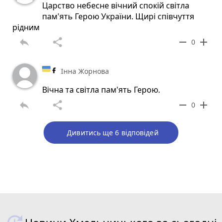
Царство небесне вічний спокій світла
пам'ять Герою України. Щирі співчуття
рідним
reply
share
remove
add
0
Інна Жорнова
Вічна та світла пам'ять Герою.
reply
share
remove
add
0
Дивитись ще 6 відповідей