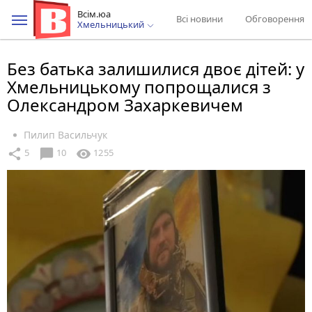
Всім.юа
Всі новини
Обговорення
Хмельницький
Без батька залишилися двоє дітей: у
Хмельницькому попрощалися з
Олександром Захаркевичем
Пилип Васильчук
chat_bubble
share
visibility
5
10
1255