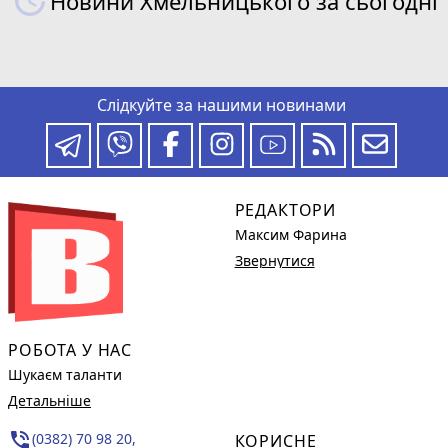
Новини Хмельницького за сьогодні
Слідкуйте за нашими новинами
РЕДАКТОРИ
Максим Фарина
Звернутися
РОБОТА У НАС
Шукаєм таланти
Детальніше
phone_in_talk
(0382) 70 98 20,
КОРИСНЕ