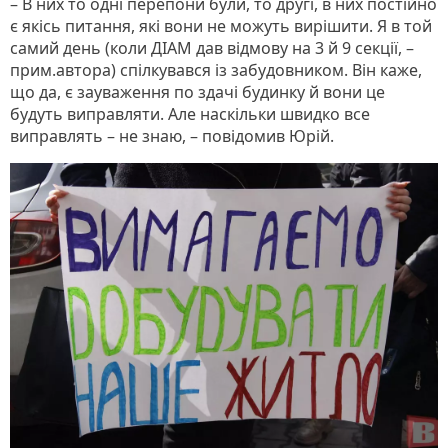
– В них то одні перепони були, то другі, в них постійно
є якісь питання, які вони не можуть вирішити. Я в той
самий день (коли ДІАМ дав відмову на 3 й 9 секції, –
прим.автора) спілкувався із забудовником. Він каже,
що да, є зауваження по здачі будинку й вони це
будуть виправляти. Але наскільки швидко все
виправлять – не знаю, – повідомив Юрій.