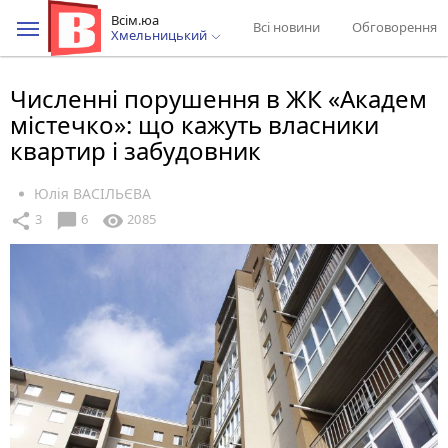
Всім.юа
Всі новини
Обговорення
Хмельницький
Численні порушення в ЖК «Академ
містечко»: що кажуть власники
квартир і забудовник
Юлія ВАСІЛЬЄВА
chat_bubble
share
visibility
3
6
2085