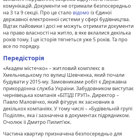
комунікацій. Документи не отримали безпосередньо
на 3 та 9 секції. Про це стало
відомо
із Єдиної
державної електронної системи у сфері будівництва.
Відтак пайовики і досі не можуть отримати документи
на право власності на житло, в яке вклалися декілька
років тому. І ця історія тягнеться уже 5 років. Та про
все по порядку.
Передісторія
«Академ містечко» – житловий комплекс в
Хмельницькому по вулиці Шевченка, який почали
будувати у 2015-му. Замовниками робіт є Державна
прикордонна служба України. Забудовником виступає
чернівецька компанія «БІТІДІ ГРУП». Директор –
Павло Маловічко, який фігурує як засновник в
декількох компаніях. У тому числі – «Будівельній групі
Поділля», яка і зазначена в документах підрядником.
Очолює її Дмитро Пилип’юк.
Частина квартир призначена безпосередньо для