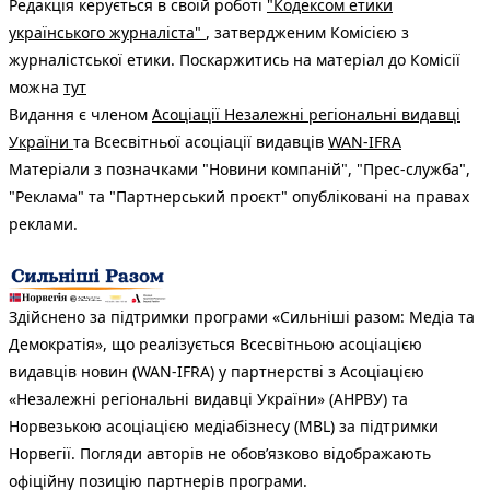
Редакція керується в своїй роботі
"Кодексом етики
українського журналіста"
, затвердженим Комісією з
журналістської етики. Поскаржитись на матеріал до Комісії
можна
тут
Видання є членом
Асоціації Незалежні регіональні видавці
України
та Всесвітньої асоціації видавців
WAN-IFRA
Матеріали з позначками "Новини компаній", "Прес-служба",
"Реклама" та "Партнерський проєкт" опубліковані на правах
реклами.
Здійснено за підтримки програми «Сильніші разом: Медіа та
Демократія», що реалізується Всесвітньою асоціацією
видавців новин (WAN-IFRA) у партнерстві з Асоціацією
«Незалежні регіональні видавці України» (АНРВУ) та
Норвезькою асоціацією медіабізнесу (MBL) за підтримки
Норвегії. Погляди авторів не обов’язково відображають
офіційну позицію партнерів програми.