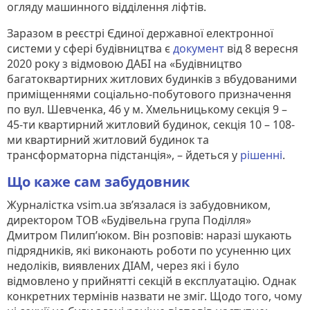
огляду машинного відділення ліфтів.
Заразом в реєстрі Єдиної державної електронної
системи у сфері будівництва є
документ
від 8 вересня
2020 року з відмовою ДАБІ на «Будівництво
багатоквартирних житлових будинків з вбудованими
приміщеннями соціально-побутового призначення
по вул. Шевченка, 46 у м. Хмельницькому секція 9 –
45-ти квартирний житловий будинок, секція 10 – 108-
ми квартирний житловий будинок та
трансформаторна підстанція», – йдеться у
рішенні
.
Що каже сам забудовник
Журналістка vsim.ua зв’язалася із забудовником,
директором ТОВ «Будівельна група Поділля»
Дмитром Пилип’юком. Він розповів: наразі шукають
підрядників, які виконають роботи по усуненню цих
недоліків, виявлених ДІАМ, через які і було
відмовлено у прийнятті секцій в експлуатацію. Однак
конкретних термінів назвати не зміг. Щодо того, чому