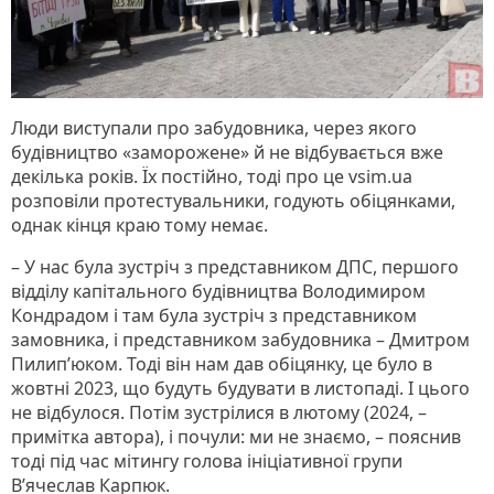
Люди виступали про забудовника, через якого
будівництво «заморожене» й не відбувається вже
декілька років. Їх постійно, тоді про це vsim.ua
розповіли протестувальники, годують обіцянками,
однак кінця краю тому немає.
– У нас була зустріч з представником ДПС, першого
відділу капітального будівництва Володимиром
Кондрадом і там була зустріч з представником
замовника, і представником забудовника – Дмитром
Пилип’юком. Тоді він нам дав обіцянку, це було в
жовтні 2023, що будуть будувати в листопаді. І цього
не відбулося. Потім зустрілися в лютому (2024, –
примітка автора), і почули: ми не знаємо, – пояснив
тоді під час мітингу голова ініціативної групи
В’ячеслав Карпюк.