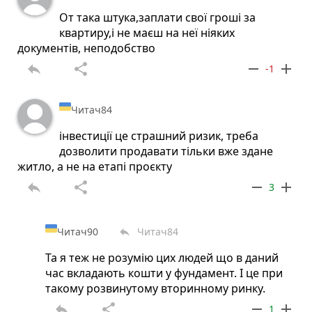
От така штука,заплати свої гроші за
квартиру,і не маєш на неї ніяких
документів, неподобство
reply
share
remove
add
-1
Читач84
інвестиції це страшний ризик, треба
дозволити продавати тільки вже здане
житло, а не на етапі проєкту
reply
share
remove
add
3
Читач90
Читач84
reply
Та я теж не розумію цих людей що в даний
час вкладають кошти у фундамент. І це при
такому розвинутому вторинному ринку.
reply
share
remove
add
1