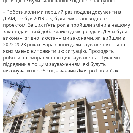
ці секції не були здані раніше відповів наступне:
– Роботи,коли ми перший раз подали документи в
ДІАМ, це був 2019 рік, були виконані згідно із
проєктом. За цих п’ять років пройшли зміни в нашому
законодавстві й добавилися деякі розділи. Деякі були
виконані згідно із останніми законами, які вийшли в
2022-2023 роках. Зараз вони дали зауваження згідно
яких маємо виправити цю ситуацію. Проходять
роботи по виправленню цих зауважень. Шукаємо
підрядників по цим зауваженням, які будуть
виконувати ці роботи, – заявив Дмитро Пилип’юк.