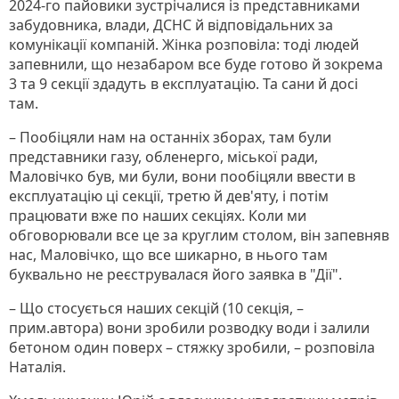
2024-го пайовики зустрічалися із представниками
забудовника, влади, ДСНС й відповідальних за
комунікації компаній. Жінка розповіла: тоді людей
запевнили, що незабаром все буде готово й зокрема
3 та 9 секції здадуть в експлуатацію. Та сани й досі
там.
– Пообіцяли нам на останніх зборах, там були
представники газу, обленерго, міської ради,
Маловічко був, ми були, вони пообіцяли ввести в
експлуатацію ці секції, третю й дев'яту, і потім
працювати вже по наших секціях. Коли ми
обговорювали все це за круглим столом, він запевняв
нас, Маловічко, що все шикарно, в нього там
буквально не реєструвалася його заявка в "Дії".
– Що стосується наших секцій (10 секція, –
прим.автора) вони зробили розводку води і залили
бетоном один поверх – стяжку зробили, – розповіла
Наталія.