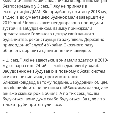
Хмельничанин Юрій є власником квадратних метрів
безпосередньо у 3 секції, яку не прийняв в
експлуатацію ДІАМ. Він придбав тут житло у 2018-му,
згідно із документацією будинок мали завершити у
2019 році. Чоловік каже: неодноразово проводили
зустрічі із забудовником, взимку приїжджали
представники Головного центру капітального
будівництва, реконструкції та закупівель Державної
прикордонної служби України. І кожного разу
обіцяють вирішити ці питання чим швидше.
– Ці секції, які не здаються, вони мали здатися в 2019-
му, от зараз вже 24-ий – секції відмовлені у здачі.
Забудовник не збудував їх в повному обсязі: систем
якихось не вистачає, протипожежних,
блискавковідводів і тому подібне. Забудовник обіцяє,
що він вирішить це питання найближчим часом, але
він вже скільки років обіцяє. А по тих секціях,, які
будуються, вони дуже слабо будуються. За ціле літо
тільки труби протягнули і все.