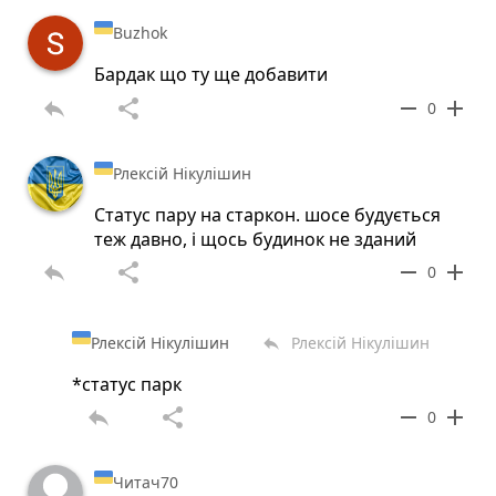
Buzhok
Бардак що ту ще добавити
reply
share
remove
add
0
Рлексій Нікулішин
Статус пару на старкон. шосе будується
теж давно, і щось будинок не зданий
reply
share
remove
add
0
Рлексій Нікулішин
Рлексій Нікулішин
reply
*статус парк
reply
share
remove
add
0
Читач70