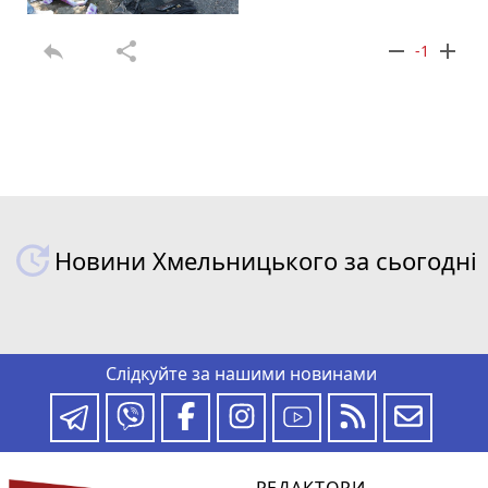
reply
share
remove
add
-1
Новини Хмельницького за сьогодні
Слідкуйте за нашими новинами