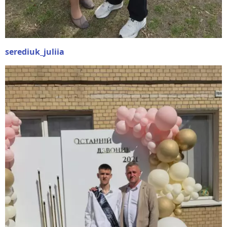
serediuk_juliia