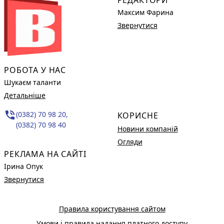
РЕДАКТОРИ
Максим Фарина
Звернутися
РОБОТА У НАС
Шукаєм таланти
Детальніше
phone_in_talk
(0382) 70 98 20,
КОРИСНЕ
(0382) 70 98 40
Новини компаній
Огляди
РЕКЛАМА НА САЙТІ
Ірина Опук
Звернутися
Правила користування сайтом
Умови і правила надання платного доступу