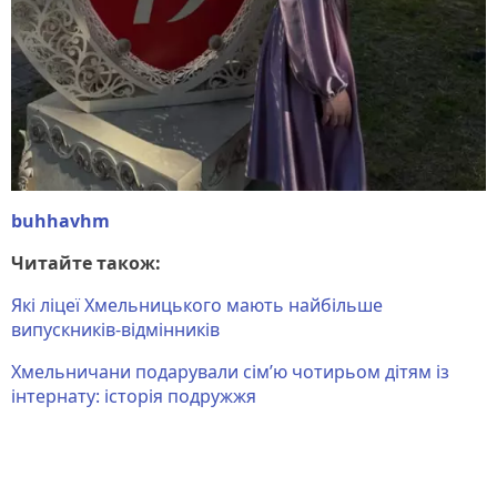
buhhavhm
Читайте також:
Які ліцеї Хмельницького мають найбільше
випускників-відмінників
Хмельничани подарували сім’ю чотирьом дітям із
інтернату: історія подружжя