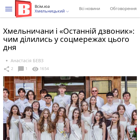
Всім.юа
Всі новини
Обговорення
Хмельницький
Хмельничани і «Останній дзвоник»:
чим ділились у соцмережах цього
дня
Анастасія БЕВЗ
chat_bubble
share
visibility
2
1
1654