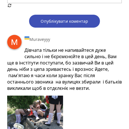
Опублікувати коментар
Muraveyyy
Дівчата тільки не напивайтеся дуже
сильно і не бєрємєнєйте в цей день, Вам
ще в інстітути поступати, бо зазвичай Ви в цей
день ніби з цепа зриваєтесь і врознос йдете,
пам'ятаю я часи коли зранку Вас після
останнього звоника на вулицях збирали і батьків
викликали щоб в отдєлєніє не везти.