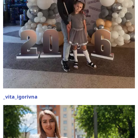
_vita_igorivna