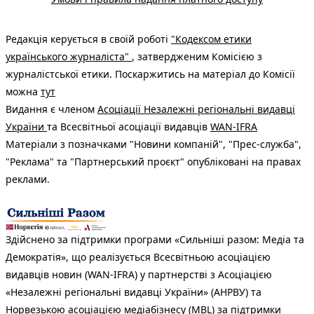
Редакція керується в своїй роботі
"Кодексом етики
українського журналіста"
, затвердженим Комісією з
журналістської етики. Поскаржитись на матеріал до Комісії
можна
тут
Видання є членом
Асоціації Незалежні регіональні видавці
України
та Всесвітньої асоціації видавців
WAN-IFRA
Матеріали з позначками "Новини компаній", "Прес-служба",
"Реклама" та "Партнерський проєкт" опубліковані на правах
реклами.
Здійснено за підтримки програми «Сильніші разом: Медіа та
Демократія», що реалізується Всесвітньою асоціацією
видавців новин (WAN-IFRA) у партнерстві з Асоціацією
«Незалежні регіональні видавці України» (АНРВУ) та
Норвезькою асоціацією медіабізнесу (MBL) за підтримки