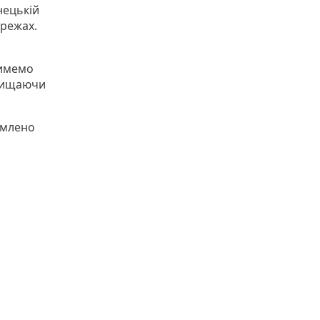
нецькій
ережах.
тимемо
ахищаючи
омлено