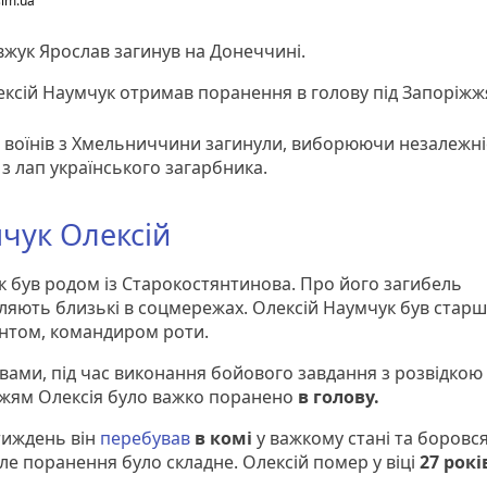
im.ua
жук Ярослав загинув на Донеччині.
ексій Наумчук отримав поранення в голову під Запоріж
 воїнів з Хмельниччини загинули, виборюючи незалежні
 з лап українського загарбника.
чук Олексій
к був родом із Старокостянтинова. Про його загибель
ляють близькі в соцмережах. Олексій Наумчук був стар
нтом, командиром роти.
овами, під час виконання бойового завдання з розвідкою 
жям Олексія було важко поранено
в голову.
иждень він
перебував
в комі
у важкому стані та боровся
ле поранення було складне. Олексій помер у віці
27 рокі