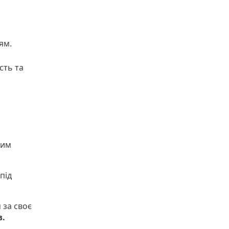
жям.
сть та
шим
під
 за своє
в.