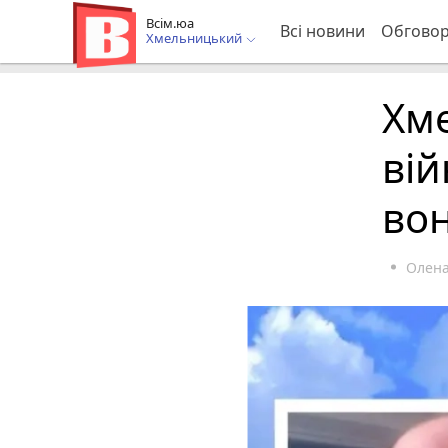
Всім.юа
Всі новини
Обгово
Хмельницький
Хм
вій
вон
Олена