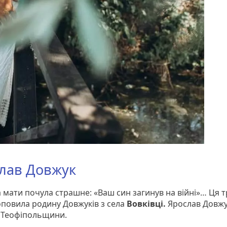
лав Довжук
 мати почула страшне: «Ваш син загинув на війні»… Ця т
оповила родину Довжуків з села
Вовківці.
Ярослав Довжу
 Теофіпольщини.