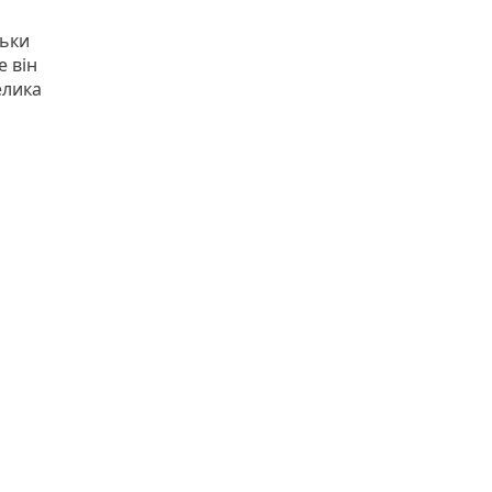
льки
е він
елика