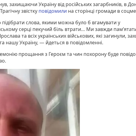
нув, захищаючи Україну від російських загарбників, в До
 Трагічну звістку
повідомили
на сторінці громади в соцм
 підібрати слова, якими можна було б вгамувати у
ському серці пекучий біль втрати… Ми завжди пам’ята
рослава та всіх українських військових, які загинули, з
га нашу Україну, — йдеться в повідомленні.
емонію прощання з Героєм та чин похорону буде повід
во.