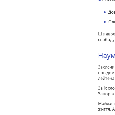
Колаж vs
Дов
Ол
Ще двоє
свободу
Наум
Захисни
повідом
лейтена
За їх сл
Запоріж
Майже т
життя. А