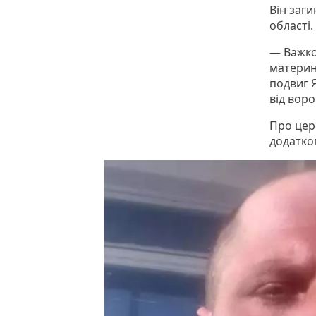
Він заги
області.
— Важко
материн
подвиг Я
від воро
Про цер
додатко