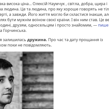
ка висока ціна... Олексій Наумчук , світла, добра, щира і
на людина. Це та людина, про яку хороше говорять не ті
ерті, а завжди. Його життя могло би скластися інакше, ал
ях бути мужнім воїном своєї країни. І він ним став. Це в
родині, друзям, односельцям і просто знайомим, —
пише
а Горчинська.
ія залишилась
дружина.
Про час та дату прощання із
ком поки не повідомляють.