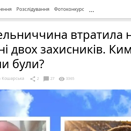
...
рення
Розслідування
Фотоконкурс
ельниччина втратила 
ні двох захисників. Ки
и були?
 Кошарська
chat_bubble
share
visibility
2
27
3365