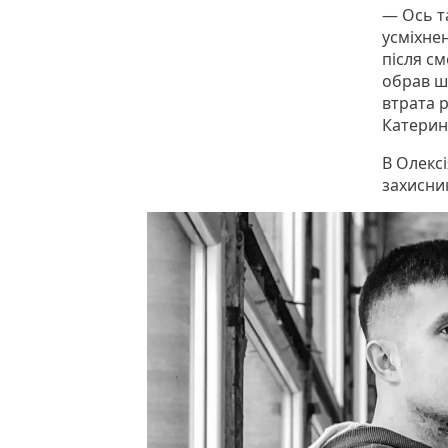
— Ось та
усміхне
після см
обрав шл
втрата 
Катерин
В Олекс
захисни