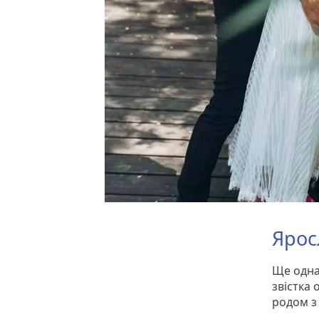
Ярос
Ще одна
звістка 
родом з