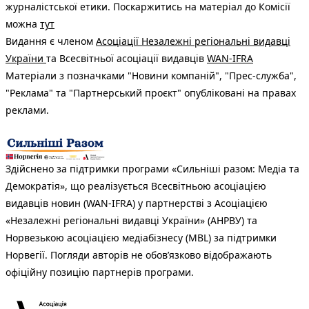
журналістської етики. Поскаржитись на матеріал до Комісії
можна
тут
Видання є членом
Асоціації Незалежні регіональні видавці
України
та Всесвітньої асоціації видавців
WAN-IFRA
Матеріали з позначками "Новини компаній", "Прес-служба",
"Реклама" та "Партнерський проєкт" опубліковані на правах
реклами.
Здійснено за підтримки програми «Сильніші разом: Медіа та
Демократія», що реалізується Всесвітньою асоціацією
видавців новин (WAN-IFRA) у партнерстві з Асоціацією
«Незалежні регіональні видавці України» (АНРВУ) та
Норвезькою асоціацією медіабізнесу (MBL) за підтримки
Норвегії. Погляди авторів не обов’язково відображають
офіційну позицію партнерів програми.