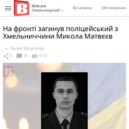
Всім.юа
Всі новини
Обговорення
Хмельницький
На фронті загинув поліцейський з
Хмельниччини Микола Матвєєв
Пилип Васильчук
chat_bubble
share
visibility
0
76
3119