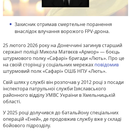
Захисник отримав смертельне поранення
внаслідок влучання ворожого FPV-дрона.
25 лютого 2026 року на Донеччині загинув старший
сержант поліції Микола Матвєєв «Армор» — боєць
штурмового полку «Сафарі» бригади «Лють». Про це
на своїй сторінці у соціальних мережах
повідомив
штурмовий полк «Сафарі» ОШБ НПУ «Лють».
Свій шлях у службі він розпочав у 2012 році з посади
інспектора патрульної служби Ізяславського
районного відділу УМВС України в Хмельницькій
області.
У 2025 році долучився до батальйону спеціальних
операцій «Еней», де продовжив службу вже у складі
бойового підрозділу.