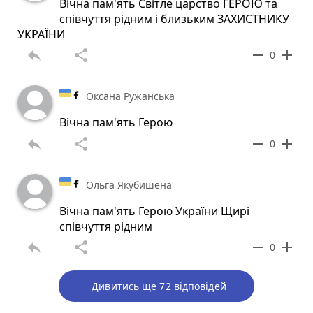
Вічна пам'ять Світле царство ГЕРОЮ та
співчуття рідним і близьким ЗАХИСТНИКУ
УКРАЇНИ
reply
share
remove
add
0
Оксана Ружанська
Вічна пам'ять Герою
reply
share
remove
add
0
Ольга Якубишена
Вічна пам'ять Герою України Щирі
співчуття рідним
reply
share
remove
add
0
Дивитись ще 72 відповідей