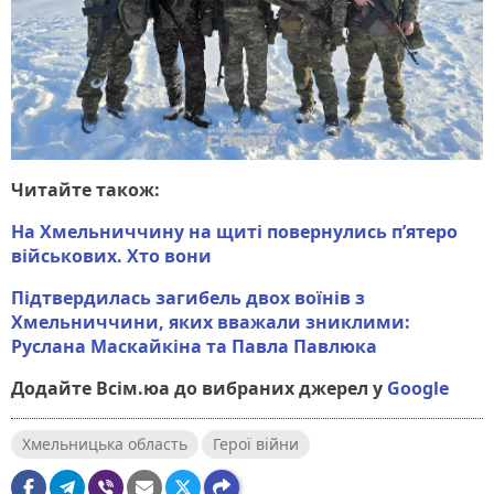
Читайте також:
На Хмельниччину на щиті повернулись пʼятеро
військових. Хто вони
Підтвердилась загибель двох воїнів з
Хмельниччини, яких вважали зниклими:
Руслана Маскайкіна та Павла Павлюка
Додайте Всім.юа до вибраних джерел у
Google
Хмельницька область
Герої війни