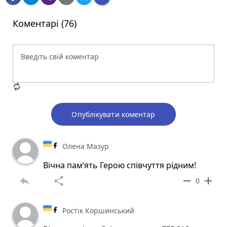
Коментарі (76)
Опублікувати коментар
Олена Мазур
Вічна пам‘ять Герою співчуття рідним!
reply
share
remove
add
0
Ростік Коршинський