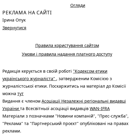
Огляди
РЕКЛАМА НА САЙТІ
Ірина Опук
Звернутися
Правила користування сайтом
Умови і правила надання платного доступу
Редакція керується в своїй роботі
"Кодексом етики
українського журналіста"
, затвердженим Комісією з
журналістської етики. Поскаржитись на матеріал до Комісії
можна
тут
Видання є членом
Асоціації Незалежні регіональні видавці
України
та Всесвітньої асоціації видавців
WAN-IFRA
Матеріали з позначками "Новини компаній", "Прес-служба",
"Реклама" та "Партнерський проєкт" опубліковані на правах
реклами.