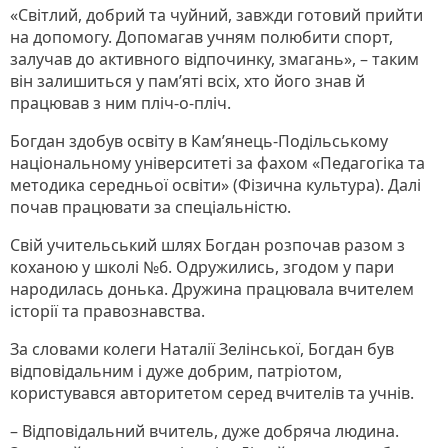
«Світлий, добрий та чуйний, завжди готовий прийти
на допомогу. Допомагав учням полюбити спорт,
залучав до активного відпочинку, змагань», – таким
він залишиться у пам’яті всіх, хто його знав й
працював з ним пліч-о-пліч.
Богдан здобув освіту в Кам’янець-Подільському
національному університеті за фахом «Педагогіка та
методика середньої освіти» (Фізична культура). Далі
почав працювати за спеціальністю.
Свій учительський шлях Богдан розпочав разом з
коханою у школі №6. Одружились, згодом у пари
народилась донька. Дружина працювала вчителем
історії та правознавства.
За словами колеги Наталії Зелінської, Богдан був
відповідальним і дуже добрим, патріотом,
користувався авторитетом серед вчителів та учнів.
– Відповідальний вчитель, дуже добряча людина.