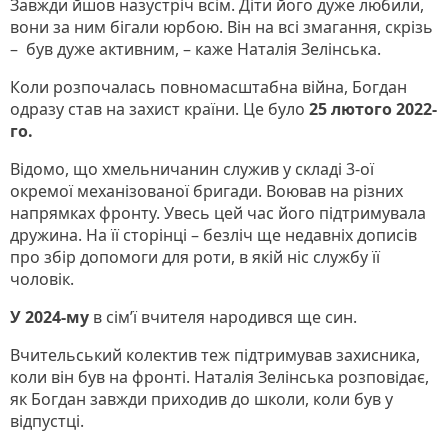
Завжди йшов назустріч всім. Діти його дуже любили,
вони за ним бігали юрбою. Він на всі змагання, скрізь
– був дуже активним, – каже Наталія Зелінська.
Коли розпочалась повномасштабна війна, Богдан
одразу став на захист країни. Це було
25 лютого 2022-
го.
Відомо, що хмельничанин служив у складі 3-ої
окремої механізованої бригади. Воював на різних
напрямках фронту. Увесь цей час його підтримувала
дружина. На її сторінці – безліч ще недавніх дописів
про збір допомоги для роти, в якій ніс службу її
чоловік.
У 2024-му
в сім’ї вчителя народився ще син.
Вчительський колектив теж підтримував захисника,
коли він був на фронті. Наталія Зелінська розповідає,
як Богдан завжди приходив до школи, коли був у
відпустці.