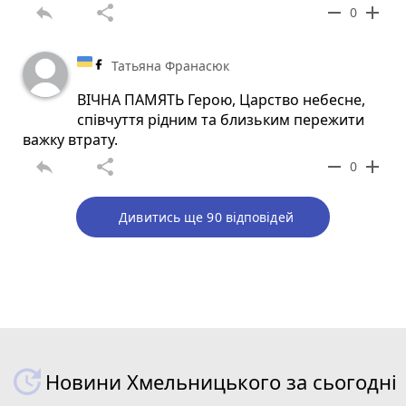
reply
share
remove
add
0
Татьяна Франасюк
ВІЧНА ПАМЯТЬ Герою, Царство небесне,
співчуття рідним та близьким пережити
важку втрату.
reply
share
remove
add
0
Дивитись ще 90 відповідей
Новини Хмельницького за сьогодні