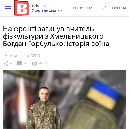
Всім.юа
Всі новини
Обговорення
Хмельницький
На фронті загинув вчитель
фізкультури з Хмельницького
Богдан Горбулько: історія воїна
Анастасія БЕВЗ
chat_bubble
share
visibility
4
94
9160