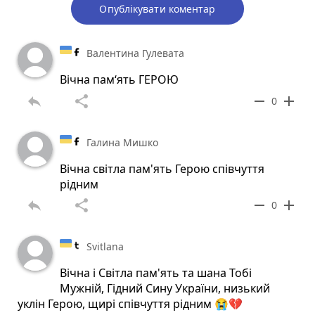
Опублікувати коментар
Валентина Гулевата
Вічна пам‘ять ГЕРОЮ
reply
share
remove
add
0
Галина Мишко
Вічна світла пам'ять Герою співчуття
рідним
reply
share
remove
add
0
Svitlana
Вічна і Світла пам'ять та шана Тобі
Мужній, Гідний Сину України, низький
уклін Герою, щирі співчуття рідним 😭💔