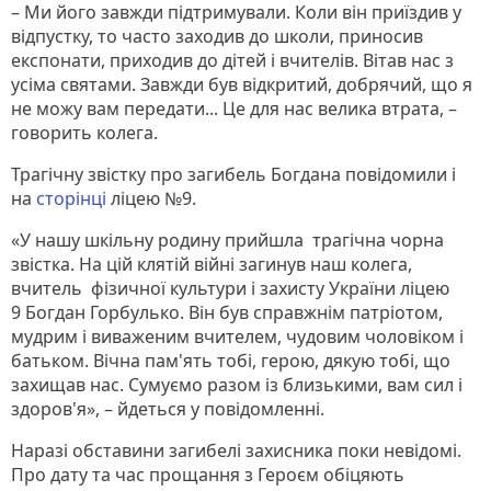
– Ми його завжди підтримували. Коли він приїздив у
відпустку, то часто заходив до школи, приносив
експонати, приходив до дітей і вчителів. Вітав нас з
усіма святами. Завжди був відкритий, добрячий, що я
не можу вам передати... Це для нас велика втрата, –
говорить колега.
Трагічну звістку про загибель Богдана повідомили і
на
сторінці
ліцею №9.
«У нашу шкільну родину прийшла трагічна чорна
звістка. На цій клятій війні загинув наш колега,
вчитель фізичної культури і захисту України ліцею
9 Богдан Горбулько. Він був справжнім патріотом,
мудрим і виваженим вчителем, чудовим чоловіком і
батьком. Вічна пам'ять тобі, герою, дякую тобі, що
захищав нас. Сумуємо разом із близькими, вам сил і
здоров'я», – йдеться у повідомленні.
Наразі обставини загибелі захисника поки невідомі.
Про дату та час прощання з Героєм обіцяють