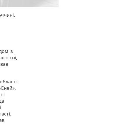
еччині.
дом із
в пісні,
ював
області:
«Еней»,
ні
да
ї
асті.
ав