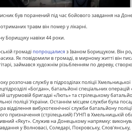
исник був поранений під час бойового завдання на Дон
 отриманих травм він помер у лікарні.
ну Борищуку навіки 44 роки.
рській громаді
попрощалися
з Іваном Борищуком. Він ро
асиха. Як повідомили в громаді, в мирному житті він писа
гітарі, займався художнім різьбленням по дереву, створ
року розпочав службу в підрозділах поліції Хмельницької 
ецпідрозділі «Богдан», батальйоні спеціальних операцій 
ній штурмовій бригадаі «Лють» та стрілецькому батальйо
ьної поліції України. Останнім місцем служби була поса
ра відділення вибухотехнічної служби батальйону поліці
ого призначення (стрілецький) ГУНП в Хмельницькій обл
ивний «Якут». Служив на Донецькому напрямку: виконув
авдання у Волновасі, Соледарі, Покровську, Слов'янську,