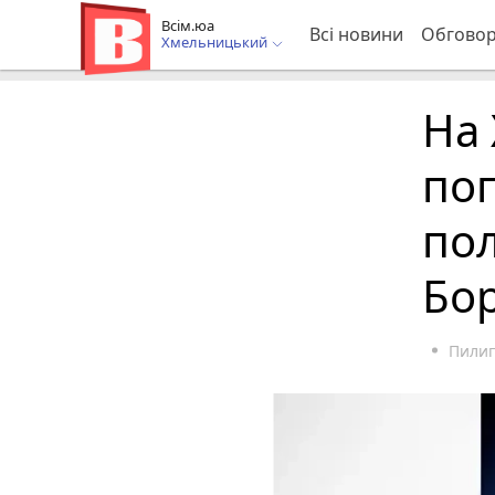
Всім.юа
Всі новини
Обгово
Хмельницький
На
по
по
Бо
Пилип