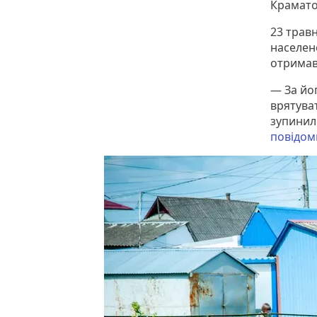
Крамато
23 трав
населен
отримав
— За йог
врятува
зупинил
повідом