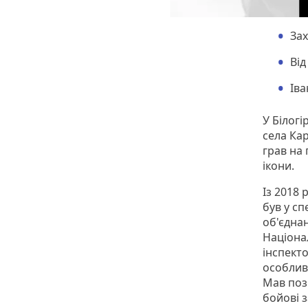
Зах
Від
Іва
У Білогі
села Кар
грав на 
ікони.
Із 2018 
був у сп
об'єдна
Націонал
інспекто
особлив
Мав поз
бойові з