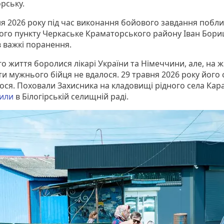
рську.
ня 2026 року під час виконання бойового завдання побли
ого пункту Черкаське Краматорського району Іван Бор
 важкі поранення.
о життя боролися лікарі України та Німеччини, але, на ж
ти мужнього бійця не вдалося. 29 травня 2026 року його
ося. Поховали Захисника на кладовищі рідного села Кар
или
в Білогірській селищній раді.