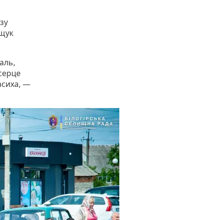
зу
ищук
аль,
 серце
асиха, —