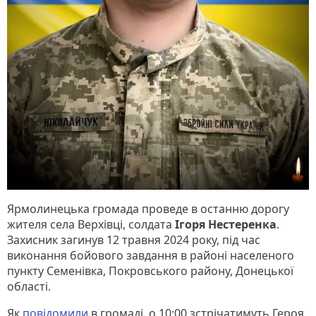
Ярмолинецька громада проведе в останню дорогу
жителя села Верхівці, солдата
Ігоря Нестеренка
.
Захисник загинув 12 травня 2024 року, під час
виконання бойового завдання в районі населеного
пункту Семенівка, Покровського району, Донецької
області.
Як
повідомили
в громаді, о 10:00 зстрічатимуть Героя