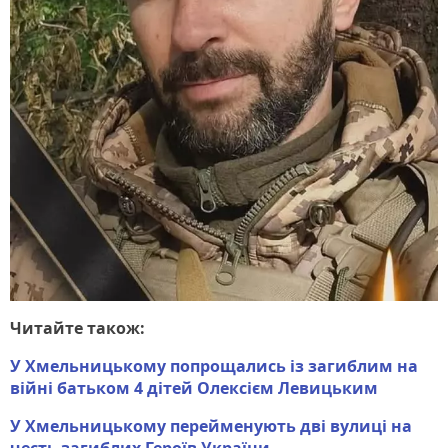
Читайте також:
У Хмельницькому попрощались із загиблим на
війні батьком 4 дітей Олексієм Левицьким
У Хмельницькому перейменують дві вулиці на