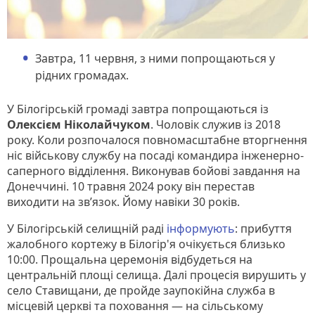
Завтра, 11 червня, з ними попрощаються у
рідних громадах.
У Білогірській громаді завтра попрощаються із
Олексієм Ніколайчуком
. Чоловік служив із 2018
року. Коли розпочалося повномасштабне вторгнення
ніс військову службу на посаді командира інженерно-
саперного відділення. Виконував бойові завдання на
Донеччині. 10 травня 2024 року він перестав
виходити на зв’язок. Йому навіки 30 років.
У Білогірській селищній раді
інформують
: прибуття
жалобного кортежу в Білогір'я очікується близько
10:00. Прощальна церемонія відбудеться на
центральній площі селища. Далі процесія вирушить у
село Ставищани, де пройде заупокійна служба в
місцевій церкві та поховання — на сільському