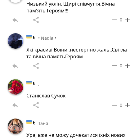
Низький уклін. Щирі співчуття.Вічна
пам'ять Героям!!!
reply
share
remove
add
0
• Nadia •
Які красиві Воїни..нестерпно жаль..Світла
та вічна памятьГероям
reply
share
remove
add
0
.
Станіслав Сучок
reply
share
remove
add
0
Таня
Ура, вже не можу дочекатися їхніх нових