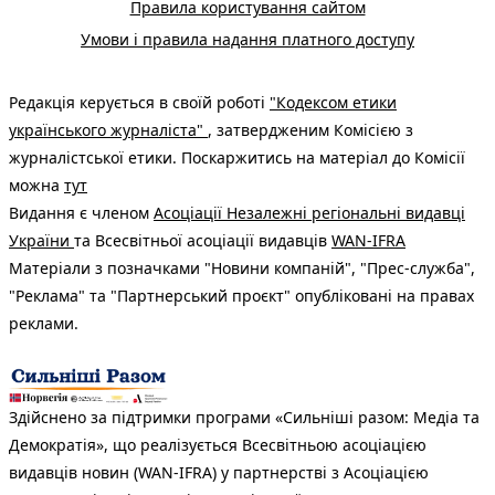
Правила користування сайтом
Умови і правила надання платного доступу
Редакція керується в своїй роботі
"Кодексом етики
українського журналіста"
, затвердженим Комісією з
журналістської етики. Поскаржитись на матеріал до Комісії
можна
тут
Видання є членом
Асоціації Незалежні регіональні видавці
України
та Всесвітньої асоціації видавців
WAN-IFRA
Матеріали з позначками "Новини компаній", "Прес-служба",
"Реклама" та "Партнерський проєкт" опубліковані на правах
реклами.
Здійснено за підтримки програми «Сильніші разом: Медіа та
Демократія», що реалізується Всесвітньою асоціацією
видавців новин (WAN-IFRA) у партнерстві з Асоціацією