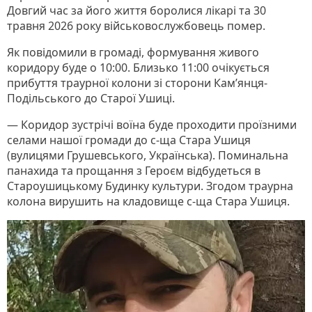
Довгий час за його життя боролися лікарі та 30
травня 2026 року військовослужбовець помер.
Як повідомили в громаді, формування живого
коридору буде о 10:00. Близько 11:00 очікується
прибуття траурної колони зі сторони Кам’янця-
Подільського до Старої Ушиці.
— Коридор зустрічі воїна буде проходити проїзними
селами нашої громади до с-ща Стара Ушиця
(вулицями Грушевського, Українська). Поминальна
панахида та прощання з Героєм відбудеться в
Староушицькому Будинку культури. Згодом траурна
колона вирушить на кладовище с-ща Стара Ушиця.