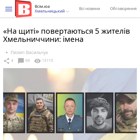
Всім.юа
Всі новини
Обговорення
Хмельницький
«На щиті» повертаються 5 жителів
Хмельниччини: імена
Пилип Васильчук
chat_bubble
share
visibility
4
69
13115