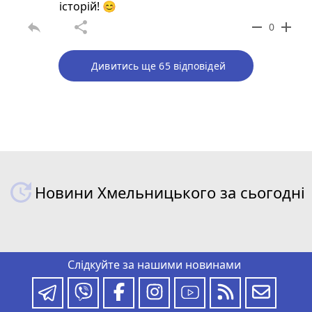
історій! 😊
reply
share
remove
add
0
Дивитись ще 65 відповідей
Новини Хмельницького за сьогодні
Слідкуйте за нашими новинами