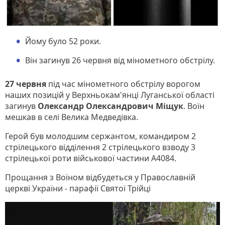
Йому було 52 роки.
Він загинув 26 червня від мінометного обстрілу.
27 червня
під час мінометного обстрілу ворогом
наших позицій у Верхньокам'янці Луганської області
загинув
Олександр Олександрович Міщук
. Воїн
мешкав в селі Велика Медведівка.
Герой був молодшим сержантом, командиром 2
стрілецького відділення 2 стрілецького взводу 3
стрілецької роти військової частини А4084.
Прощання з Воїном відбудеться у Православній
церкві України - парафії Святої Трійці