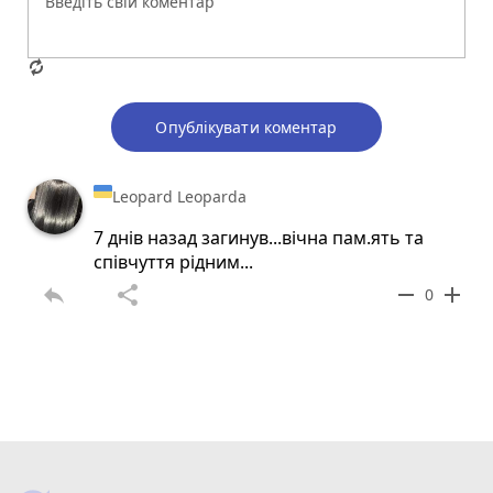
Опублікувати коментар
Leopard Leoparda
7 днів назад загинув...вічна пам.ять та
співчуття рідним...
reply
share
remove
add
0