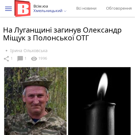
Всім.юа
Всі новини
Обговорення
Хмельницький
На Луганщині загинув Олександр
Міщук з Полонської ОТГ
Ірина Ольховська
chat_bubble
share
visibility
1
1
1996