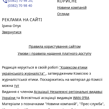
phone_in_talk
(0382) 70 98 20,
КОРИСНЕ
(0382) 70 98 40
Новини компаній
Огляди
РЕКЛАМА НА САЙТІ
Ірина Опук
Звернутися
Правила користування сайтом
Умови і правила надання платного доступу
Редакція керується в своїй роботі
"Кодексом етики
українського журналіста"
, затвердженим Комісією з
журналістської етики. Поскаржитись на матеріал до Комісії
можна
тут
Видання є членом
Асоціації Незалежні регіональні видавці
України
та Всесвітньої асоціації видавців
WAN-IFRA
Матеріали з позначками "Новини компаній", "Прес-служба",