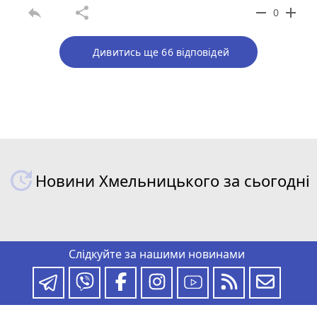
reply
share
remove
add
0
Дивитись ще 66 відповідей
Новини Хмельницького за сьогодні
Слідкуйте за нашими новинами