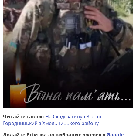
Читайте також:
На Сході загинув Віктор
Городницький з Хмельницького району
Додайте Всім.юа до вибраних джерел у
Google