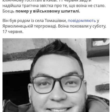
клінічному госпіталі в Києві. 11 червня звідти
надійшла трагічна звістка про те, що воїна не стало.
Боєць
помер у військовому шпиталі.
Він був родом із села Томашівки,
повідомляють
у
Ярмолинецькій тергромаді. Воїна поховали у суботу,
17 червня.