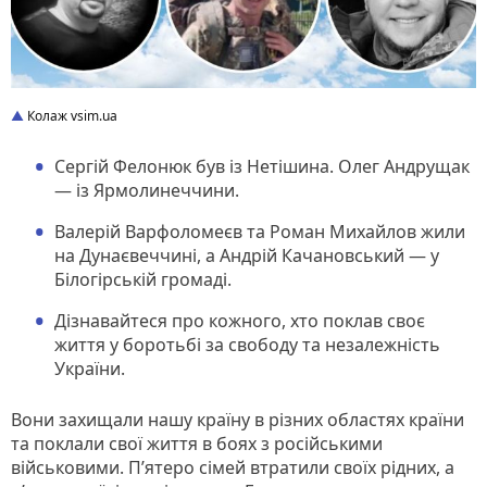
Колаж vsim.ua
Сергій Фелонюк був із Нетішина. Олег Андрущак
— із Ярмолинеччини.
Валерій Варфоломеєв та Роман Михайлов жили
на Дунаєвеччині, а Андрій Качановський — у
Білогірській громаді.
Дізнавайтеся про кожного, хто поклав своє
життя у боротьбі за свободу та незалежність
України.
Вони захищали нашу країну в різних областях країни
та поклали свої життя в боях з російськими
військовими. П’ятеро сімей втратили своїх рідних, а