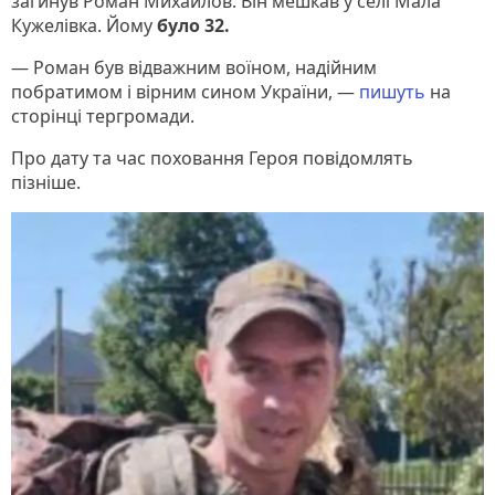
загинув Роман Михайлов. Він мешкав у селі Мала
Кужелівка. Йому
було 32.
— Роман був відважним воїном, надійним
побратимом і вірним сином України, —
пишуть
на
сторінці тергромади.
Про дату та час поховання Героя повідомлять
пізніше.