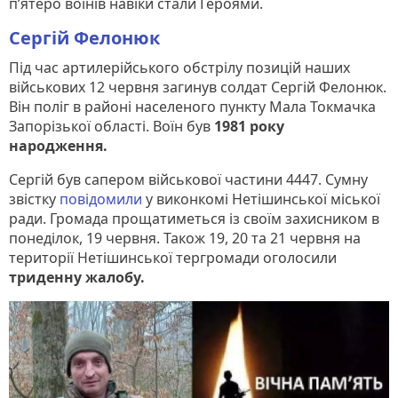
п’ятеро воїнів навіки стали Героями.
Сергій Фелонюк
Під час артилерійського обстрілу позицій наших
військових 12 червня загинув солдат Сергій Фелонюк.
Він поліг в районі населеного пункту Мала Токмачка
Запорізької області. Воїн був
1981 року
народження.
Сергій був сапером військової частини 4447. Сумну
звістку
повідомили
у виконкомі Нетішинської міської
ради. Громада прощатиметься із своїм захисником в
понеділок, 19 червня. Також 19, 20 та 21 червня на
території Нетішинської тергромади оголосили
триденну жалобу.