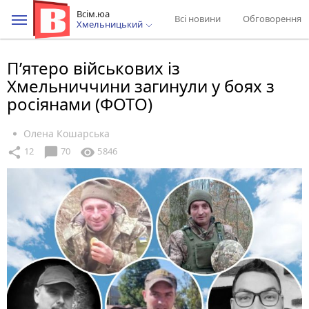
Всім.юа
Всі новини
Обговорення
Хмельницький
П’ятеро військових із
Хмельниччини загинули у боях з
росіянами (ФОТО)
Олена Кошарська
chat_bubble
share
visibility
12
70
5846