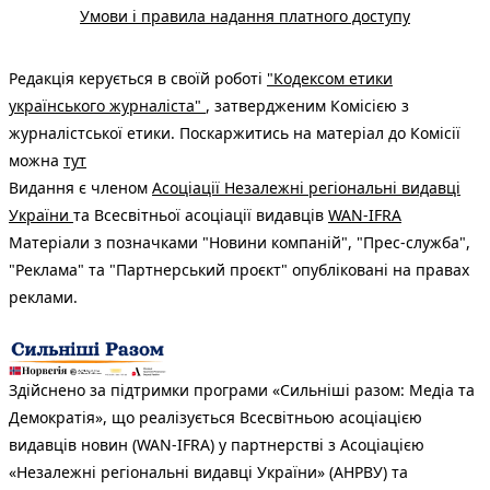
Умови і правила надання платного доступу
Редакція керується в своїй роботі
"Кодексом етики
українського журналіста"
, затвердженим Комісією з
журналістської етики. Поскаржитись на матеріал до Комісії
можна
тут
Видання є членом
Асоціації Незалежні регіональні видавці
України
та Всесвітньої асоціації видавців
WAN-IFRA
Матеріали з позначками "Новини компаній", "Прес-служба",
"Реклама" та "Партнерський проєкт" опубліковані на правах
реклами.
Здійснено за підтримки програми «Сильніші разом: Медіа та
Демократія», що реалізується Всесвітньою асоціацією
видавців новин (WAN-IFRA) у партнерстві з Асоціацією
«Незалежні регіональні видавці України» (АНРВУ) та