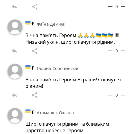
reply
share
remove
add
0
Фаїна Демчук
Вiчна пам'ять Героям 🙏🙏🙏🇺🇦🇺🇦🇺🇦!!!!!
Низький уклiн, щирi спiвчуття рiдним.
reply
share
remove
add
0
Галина Сорочинская
Вічна пам'ять Героям України! Співчуття
рідним!
reply
share
remove
add
0
Атаманюк Оксана
Щирі співчуття рідним та близьким
царство небесне Героям!