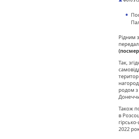
Фото з с
По
Пал
Рідним 
передал
(посмер
Так, згі
самовідд
територі
нагоро
родом з 
Донеччи
Також п
в Розсо
гірсько
2022 рок