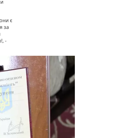
ли
они є
я за
м
, -