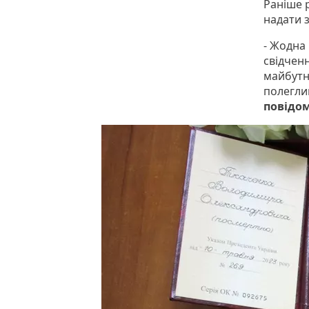
Раніше 
надати 
- Жодна
свідченн
майбутн
полегли
повідо