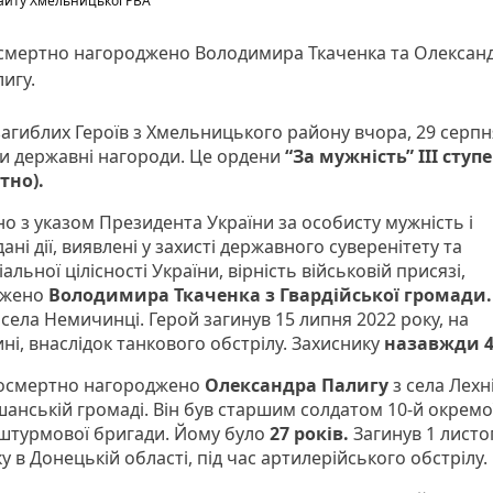
айту Хмельницької РВА
смертно нагороджено Володимира Ткаченка та Олексан
игу.
загиблих Героїв з Хмельницького району вчора, 29 серпн
и державні нагороди. Це ордени
“За мужність” III ступ
тно).
дно з указом Президента України за особисту мужність і
ані дії, виявлені у захисті державного суверенітету та
альної цілісності України, вірність військовій присязі,
джено
Володимира Ткаченка з Гвардійської громади.
села Немичинці. Герой загинув 15 липня 2022 року, на
ні, внаслідок танкового обстрілу. Захиснику
назавжди 4
осмертно нагороджено
Олександра Палигу
з села Лехн
шанській громаді. Він був старшим солдатом 10-й окремо
-штурмової бригади. Йому було
27 років.
Загинув 1 листо
у в Донецькій області, під час артилерійського обстрілу.