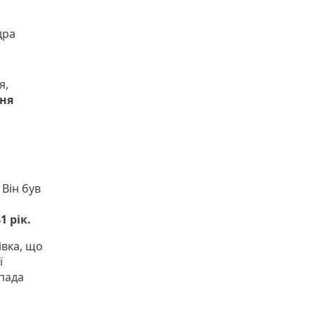
дра
я,
еня
Він був
1 рік.
івка, що
ї
пада