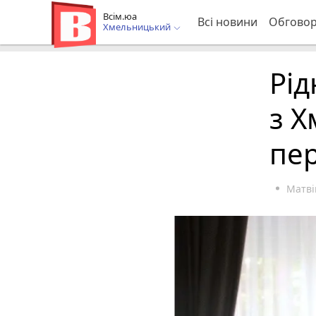
Всім.юа
Всі новини
Обгово
Хмельницький
Рід
з 
пе
Матві