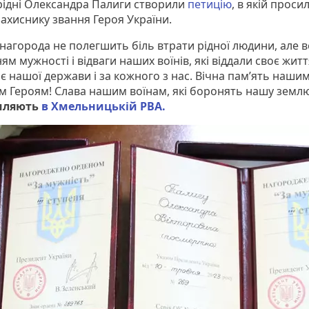
рідні Олександра Палиги створили
петицію
, в якій проси
захиснику звання Героя України.
 нагорода не полегшить біль втрати рідної людини, але в
ям мужності і відваги наших воїнів, які віддали своє житт
є нашої держави і за кожного з нас. Вічна пам’ять наши
м Героям! Слава нашим воїнам, які боронять нашу землю!
мляють
в Хмельницькій РВА.