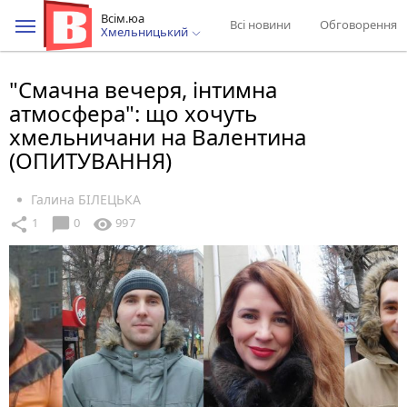
Всім.юа
Всі новини
Обговорення
Хмельницький
"Смачна вечеря, інтимна
атмосфера": що хочуть
хмельничани на Валентина
(ОПИТУВАННЯ)
Галина БІЛЕЦЬКА
chat_bubble
share
visibility
1
0
997