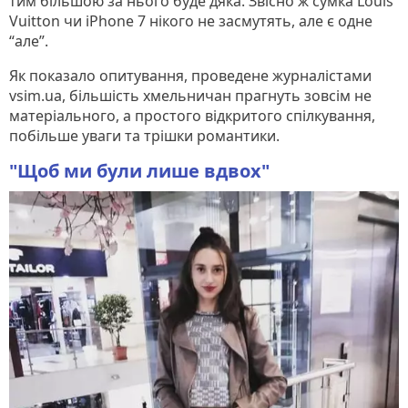
тим більшою за нього буде дяка. Звісно ж сумка Louis
Vuitton чи iPhone 7 нікого не засмутять, але є одне
“але”.
Як показало опитування, проведене журналістами
vsim.ua, більшість хмельничан прагнуть зовсім не
матеріального, а простого відкритого спілкування,
побільше уваги та трішки романтики.
"Щоб ми були лише вдвох"