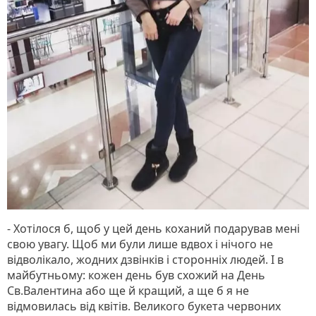
- Хотілося б, щоб у цей день коханий подарував мені
свою увагу. Щоб ми були лише вдвох і нічого не
відволікало, жодних дзвінків і сторонніх людей. І в
майбутньому: кожен день був схожий на День
Св.Валентина або ще й кращий, а ще б я не
відмовилась від квітів. Великого букета червоних