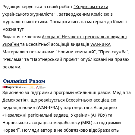
Редакція керується в своїй роботі
"Кодексом етики
українського журналіста"
, затвердженим Комісією з
журналістської етики. Поскаржитись на матеріал до Комісії
можна
тут
Видання є членом
Асоціації Незалежні регіональні видавці
України
та Всесвітньої асоціації видавців
WAN-IFRA
Матеріали з позначками "Новини компаній", "Прес-служба",
"Реклама" та "Партнерський проєкт" опубліковані на правах
реклами.
Здійснено за підтримки програми «Сильніші разом: Медіа та
Демократія», що реалізується Всесвітньою асоціацією
видавців новин (WAN-IFRA) у партнерстві з Асоціацією
«Незалежні регіональні видавці України» (АНРВУ) та
Норвезькою асоціацією медіабізнесу (MBL) за підтримки
Норвегії. Погляди авторів не обов’язково відображають