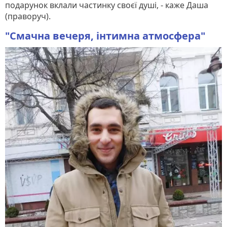
подарунок вклали частинку своєї душі, - каже Даша
(праворуч).
"Смачна вечеря, інтимна атмосфера"