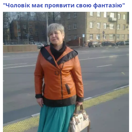
"
Чоловік має проявити свою фантазію"