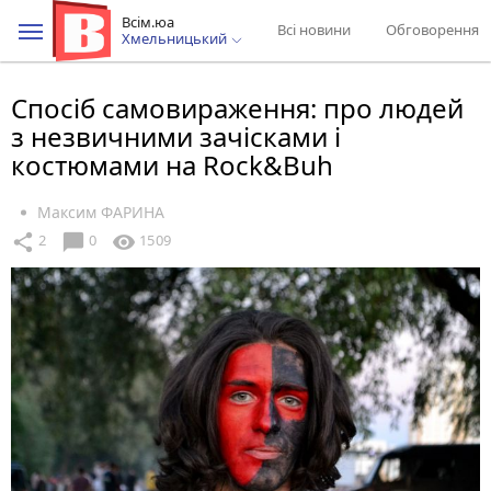
Всім.юа
Всі новини
Обговорення
Хмельницький
Спосіб самовираження: про людей
з незвичними зачісками і
костюмами на Rock&Buh
Максим ФАРИНА
chat_bubble
share
visibility
2
0
1509