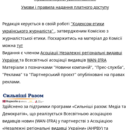
Умови і правила надання платного доступу
Редакція керується в своїй роботі
"Кодексом етики
українського журналіста"
, затвердженим Комісією з
журналістської етики. Поскаржитись на матеріал до Комісії
можна
тут
Видання є членом
Асоціації Незалежні регіональні видавці
України
та Всесвітньої асоціації видавців
WAN-IFRA
Матеріали з позначками "Новини компаній", "Прес-служба",
"Реклама" та "Партнерський проєкт" опубліковані на правах
реклами.
Здійснено за підтримки програми «Сильніші разом: Медіа та
Демократія», що реалізується Всесвітньою асоціацією
видавців новин (WAN-IFRA) у партнерстві з Асоціацією
«Незалежні регіональні видавці України» (АНРВУ) та