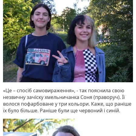
«Це – спосіб самовираження», - так пояснила свою
незвичну зачіску хмельничанка Соня (праворуч). Її
волося пофарбоване у три кольори. Каже, що раніше
їх було більше. Раніше були ще червоний і синій.