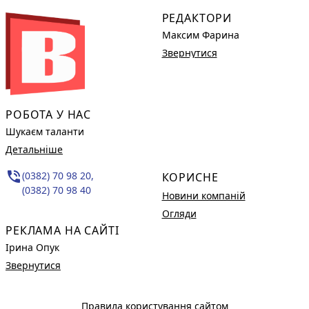
РЕДАКТОРИ
Максим Фарина
Звернутися
РОБОТА У НАС
Шукаєм таланти
Детальніше
phone_in_talk
(0382) 70 98 20,
КОРИСНЕ
(0382) 70 98 40
Новини компаній
Огляди
РЕКЛАМА НА САЙТІ
Ірина Опук
Звернутися
Правила користування сайтом