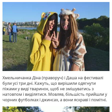
Хмельничанка Діна (праворуч) і Даша на фестивалі
були усі три дні. Кажуть, що вирішили одягнути
піжами у виді тваринок, щоб не змішуватись з
натовпом і виділятися. Мовляв, більшість прийшли у
чорних футболках і джинсах, а вони яскраві і помітні.