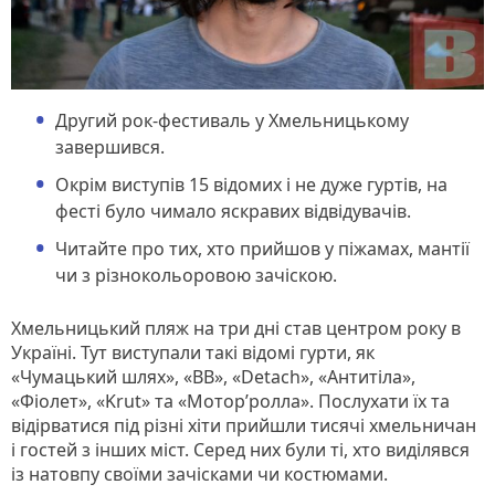
Другий рок-фестиваль у Хмельницькому
завершився.
Окрім виступів 15 відомих і не дуже гуртів, на
фесті було чимало яскравих відвідувачів.
Читайте про тих, хто прийшов у піжамах, мантії
чи з різнокольоровою зачіскою.
Хмельницький пляж на три дні став центром року в
Україні. Тут виступали такі відомі гурти, як
«Чумацький шлях», «ВВ», «Detach», «Антитіла»,
«Фіолет», «Krut» та «Мотор’ролла». Послухати їх та
відірватися під різні хіти прийшли тисячі хмельничан
і гостей з інших міст. Серед них були ті, хто виділявся
із натовпу своїми зачісками чи костюмами.