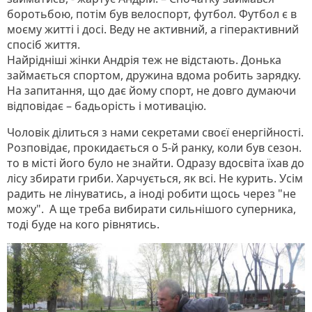
боротьбою, потім був велоспорт, футбол. Футбол є в
моєму житті і досі. Веду не активний, а гіперактивний
спосіб життя.
Найрідніші жінки Андрія теж не відстають. Донька
займається спортом, дружина вдома робить зарядку.
На запитання, що дає йому спорт, не довго думаючи
відповідає – бадьорість і мотивацію.
Чоловік ділиться з нами секретами своєї енергійності.
Розповідає, прокидається о 5-й ранку, коли був сезон.
то в місті його було не знайти. Одразу вдосвіта їхав до
лісу збирати гриби. Харчується, як всі. Не курить. Усім
радить не лінуватись, а іноді робити щось через "не
можу". А ще треба вибирати сильнішого суперника,
тоді буде на кого рівнятись.