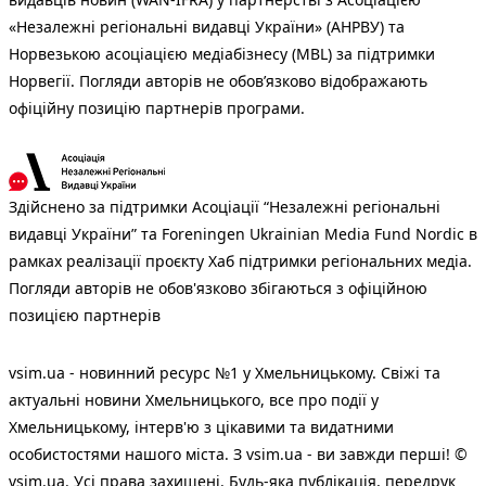
«Незалежні регіональні видавці України» (АНРВУ) та
Норвезькою асоціацією медіабізнесу (MBL) за підтримки
Норвегії. Погляди авторів не обов’язково відображають
офіційну позицію партнерів програми.
Здійснено за підтримки Асоціації “Незалежні регіональні
видавці України” та Foreningen Ukrainian Media Fund Nordic в
рамках реалізації проєкту Хаб підтримки регіональних медіа.
Погляди авторів не обов'язково збігаються з офіційною
позицією партнерів
vsim.ua - новинний ресурс №1 у Хмельницькому. Свіжі та
актуальні новини Хмельницького, все про події у
Хмельницькому, інтерв'ю з цікавими та видатними
особистостями нашого міста. З vsim.ua - ви завжди перші! ©
vsim.ua. Усі права захищені. Будь-яка публiкацiя, передрук