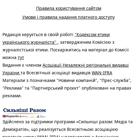
Правила користування сайтом
Умови і правила надання платного доступу
Редакція керується в своїй роботі
"Кодексом етики
українського журналіста"
, затвердженим Комісією з
журналістської етики. Поскаржитись на матеріал до Комісії
можна
тут
Видання є членом
Асоціації Незалежні регіональні видавці
України
та Всесвітньої асоціації видавців
WAN-IFRA
Матеріали з позначками "Новини компаній", "Прес-служба",
"Реклама" та "Партнерський проєкт" опубліковані на правах
реклами.
Здійснено за підтримки програми «Сильніші разом: Медіа та
Демократія», що реалізується Всесвітньою асоціацією
видавців новин (WAN-IFRA) у партнерстві з Асоціацією