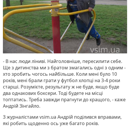
- В нас люди ліниві. Найголовніше, пересилити себе.
Ще з дитинства ми з братом змагались одні з одним -
хто зробить чогось найбільше. Коли мені було 10
років, мені брали грати у футбол хлопці на 3-4 роки
старші. Розумієте, результату ж не буде, якщо буде
два однакових боксери. Тоді будете на місці
топтатись. Треба завжди прагнути до кращого, - каже
Андрій Зінгайло.
З журналістами vsim.ua Андрій поділився вправами,
які робить щоденно ось уже багато років.