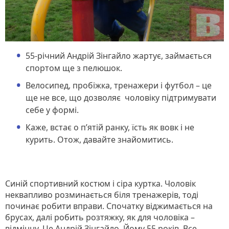
55-річний Андрій Зінгайло жартує, займається
спортом ще з пелюшок.
Велосипед, пробіжка, тренажери і футбол – це
ще не все, що дозволяє чоловіку підтримувати
себе у формі.
Каже, встає о п’ятій ранку, їсть як вовк і не
курить. Отож, давайте знайомитись.
Синій спортивний костюм і сіра куртка. Чоловік
неквапливо розминається біля тренажерів, тоді
починає робити вправи. Спочатку віджимається на
брусах, далі робить розтяжку, як для чоловіка –
відмінну. Це Андрій Зінгайло. Йому 55 років. Все