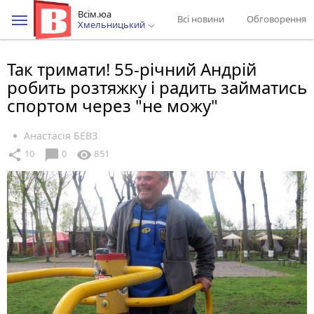
Всім.юа
Всі новини
Обговорення
Хмельницький
Так тримати! 55-річний Андрій
робить розтяжку і радить займатись
спортом через "не можу"
Анастасія БЕВЗ
chat_bubble
share
visibility
10
0
851