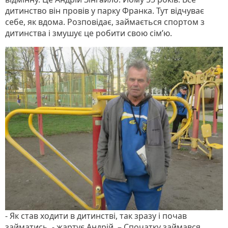
дитинство він провів у парку Франка. Тут відчуває
себе, як вдома. Розповідає, займається спортом з
дитинства і змушує це робити свою сім’ю.
- Як став ходити в дитинстві, так зразу і почав
займатись, - жартує Андрій. – Спочатку займався