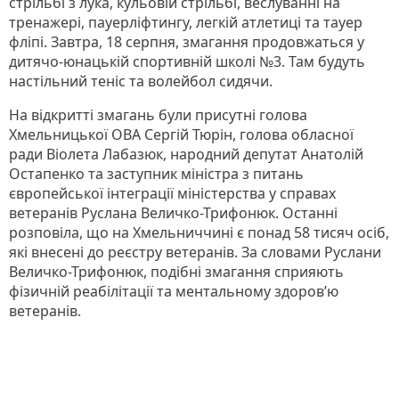
стрільбі з лука, кульовій стрільбі, веслуванні на
тренажері, пауерліфтингу, легкій атлетиці та тауер
фліпі. Завтра, 18 серпня, змагання продовжаться у
дитячо-юнацькій спортивній школі №3. Там будуть
настільний теніс та волейбол сидячи.
На відкритті змагань були присутні голова
Хмельницької ОВА Сергій Тюрін, голова обласної
ради Віолета Лабазюк, народний депутат Анатолій
Остапенко та заступник міністра з питань
європейської інтеграції міністерства у справах
ветеранів Руслана Величко-Трифонюк. Останні
розповіла, що на Хмельниччині є понад 58 тисяч осіб,
які внесені до реєстру ветеранів. За словами Руслани
Величко-Трифонюк, подібні змагання сприяють
фізичній реабілітації та ментальному здоров’ю
ветеранів.