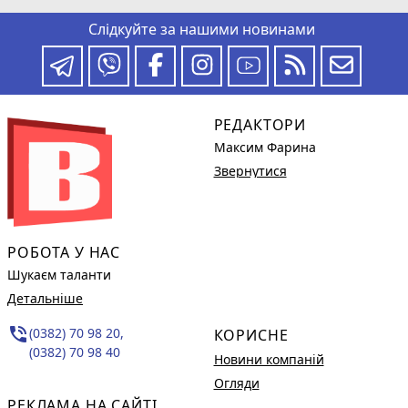
Слідкуйте за нашими новинами
РЕДАКТОРИ
Максим Фарина
Звернутися
РОБОТА У НАС
Шукаєм таланти
Детальніше
phone_in_talk
(0382) 70 98 20,
КОРИСНЕ
(0382) 70 98 40
Новини компаній
Огляди
РЕКЛАМА НА САЙТІ