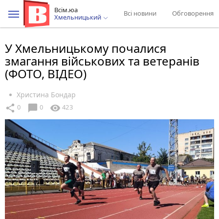
Всім.юа
Всі новини
Обговорення
Хмельницький
У Хмельницькому почалися
змагання військових та ветеранів
(ФОТО, ВІДЕО)
Христина Бондар
chat_bubble
share
visibility
0
0
423