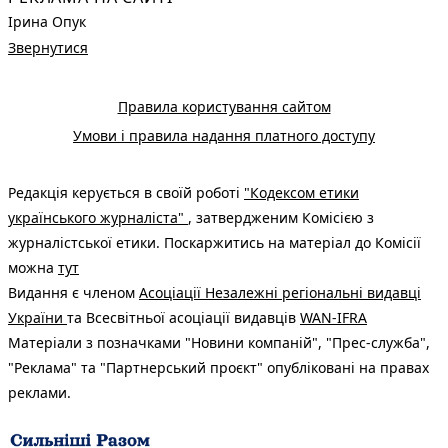
Ірина Опук
Звернутися
Правила користування сайтом
Умови і правила надання платного доступу
Редакція керується в своїй роботі
"Кодексом етики
українського журналіста"
, затвердженим Комісією з
журналістської етики. Поскаржитись на матеріал до Комісії
можна
тут
Видання є членом
Асоціації Незалежні регіональні видавці
України
та Всесвітньої асоціації видавців
WAN-IFRA
Матеріали з позначками "Новини компаній", "Прес-служба",
"Реклама" та "Партнерський проєкт" опубліковані на правах
реклами.