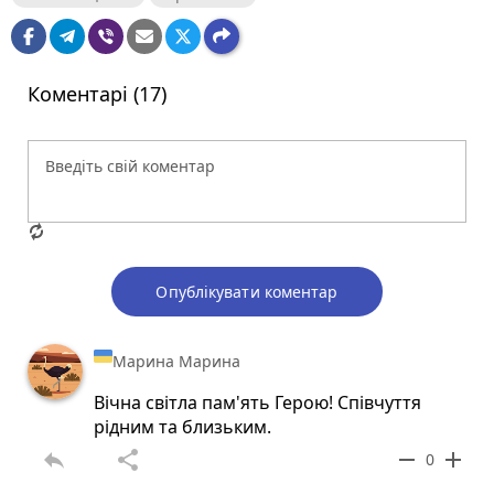
Коментарі (17)
Опублікувати коментар
Марина Марина
Вічна світла пам'ять Герою! Співчуття
рідним та близьким.
reply
share
remove
add
0