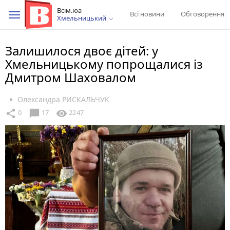
Всім.юа
Всі новини
Обговорення
Хмельницький
Залишилося двоє дітей: у
Хмельницькому попрощалися із
Дмитром Шаховалом
Олександра РИСКАЛЬЧУК
chat_bubble
share
visibility
0
17
2247