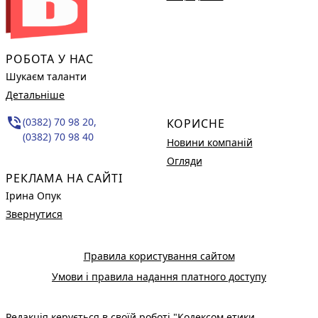
РОБОТА У НАС
Шукаєм таланти
Детальніше
phone_in_talk
(0382) 70 98 20,
КОРИСНЕ
(0382) 70 98 40
Новини компаній
Огляди
РЕКЛАМА НА САЙТІ
Ірина Опук
Звернутися
Правила користування сайтом
Умови і правила надання платного доступу
Редакція керується в своїй роботі
"Кодексом етики