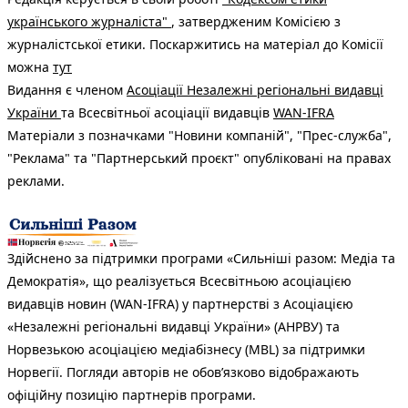
українського журналіста"
, затвердженим Комісією з
журналістської етики. Поскаржитись на матеріал до Комісії
можна
тут
Видання є членом
Асоціації Незалежні регіональні видавці
України
та Всесвітньої асоціації видавців
WAN-IFRA
Матеріали з позначками "Новини компаній", "Прес-служба",
"Реклама" та "Партнерський проєкт" опубліковані на правах
реклами.
Здійснено за підтримки програми «Сильніші разом: Медіа та
Демократія», що реалізується Всесвітньою асоціацією
видавців новин (WAN-IFRA) у партнерстві з Асоціацією
«Незалежні регіональні видавці України» (АНРВУ) та
Норвезькою асоціацією медіабізнесу (MBL) за підтримки
Норвегії. Погляди авторів не обов’язково відображають
офіційну позицію партнерів програми.