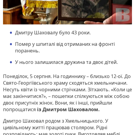
Дмитру Шаховалу було 43 роки.
Помер у шпиталі від отриманих на фронті
поранень.
У нього залишилася дружина та двоє дітей.
Понеділок, 5 серпня. На годиннику – близько 12-ої. До
Свято-Георгіївського храму сходяться хмельничани.
Несуть квіти із чорними стрічками. Зітхають. «Коли це
має закінчитися?», – пошепки спілкуються між собою
двоє присутніх жінок. Вони, як і інші, прийшли
попрощатися
із Дмитром Шаховалом.
Дмитро Шаховал родом з Хмельницького. У
цивільному житті працював столяром. Рідні
розповідають: мав золоті руки. Виготовляв меблі,