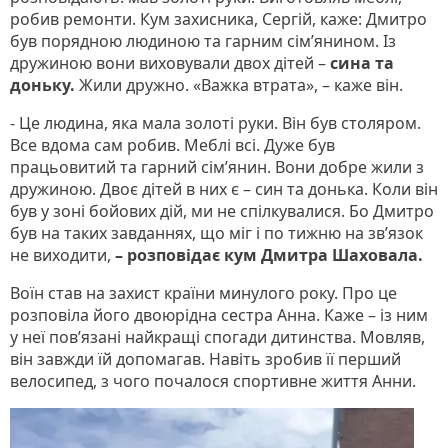
робив ремонти. Кум захисника, Сергій, каже: Дмитро
був порядною людиною та гарним сім’янином. Із
дружиною вони виховували двох дітей –
сина та
доньку.
Жили дружно. «Важка втрата», – каже він.
- Це людина, яка мала золоті руки. Він був столяром.
Все вдома сам робив. Меблі всі. Дуже був
працьовитий та гарний сім’янин. Вони добре жили з
дружиною. Двоє дітей в них є – син та донька. Коли він
був у зоні бойових дій, ми не спілкувалися. Бо Дмитро
був на таких завданнях, що міг і по тижню на зв’язок
не виходити,
– розповідає кум Дмитра Шаховала.
Воїн став на захист країни минулого року. Про це
розповіла його двоюрідна сестра Анна. Каже – із ним
у неї пов’язані найкращі спогади дитинства. Мовляв,
він завжди їй допомагав. Навіть зробив її перший
велосипед, з чого почалося спортивне життя Анни.