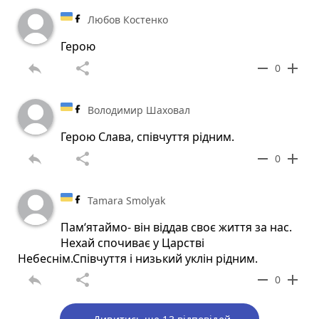
Любов Костенко
Герою
reply
share
remove
add
0
Володимир Шаховал
Герою Слава, співчуття рідним.
reply
share
remove
add
0
Tamara Smolyak
Пам‘ятаймо- він віддав своє життя за нас.
Нехай спочиває у Царстві
Небеснім.Співчуття і низький уклін рідним.
reply
share
remove
add
0