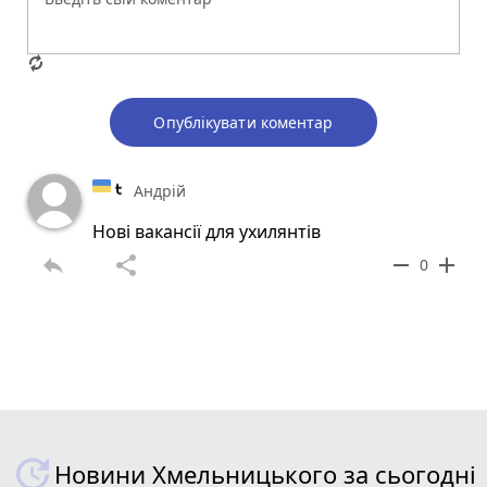
Опублікувати коментар
Андрій
Нові вакансії для ухилянтів
reply
share
remove
add
0
Новини Хмельницького за сьогодні