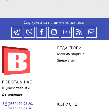
Слідкуйте за нашими новинами
РЕДАКТОРИ
Максим Фарина
Звернутися
РОБОТА У НАС
Шукаєм таланти
Детальніше
phone_in_talk
(0382) 70 98 20,
КОРИСНЕ
(0382) 70 98 40