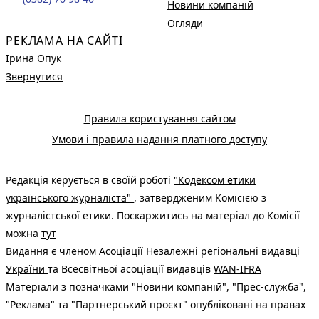
Новини компаній
Огляди
РЕКЛАМА НА САЙТІ
Ірина Опук
Звернутися
Правила користування сайтом
Умови і правила надання платного доступу
Редакція керується в своїй роботі
"Кодексом етики
українського журналіста"
, затвердженим Комісією з
журналістської етики. Поскаржитись на матеріал до Комісії
можна
тут
Видання є членом
Асоціації Незалежні регіональні видавці
України
та Всесвітньої асоціації видавців
WAN-IFRA
Матеріали з позначками "Новини компаній", "Прес-служба",
"Реклама" та "Партнерський проєкт" опубліковані на правах