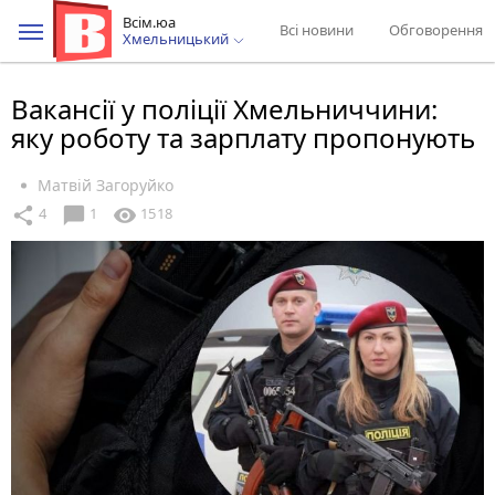
Всім.юа
Всі новини
Обговорення
Хмельницький
Вакансії у поліції Хмельниччини:
яку роботу та зарплату пропонують
Матвій Загоруйко
chat_bubble
share
visibility
4
1
1518