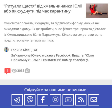
“Ритуали щастя” від хмельничанки Юлії
або як схуднути під час карантину
Очистити організм, схуднути, та підтягнути форму можна не
виходячи з дому. Як це зробити, знає фітнес-тренерка та дієтолог
із Хмельницького Юлія Пархомчук. Кількома секретами вона
поділилася із читачами vsim.ua.
Галина Білецька
Зв'язатися із Юлею можна у Facebook. Введіть "Юлія
Пархомчук". Там є її контактний номер телефону.
visibility
photo_camera
3035
5
Слідкуйте за нашими новинами