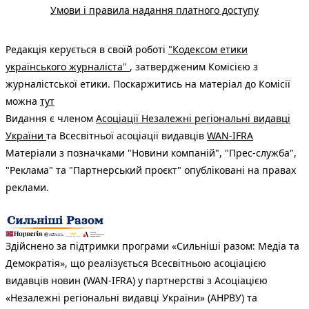
Умови і правила надання платного доступу
Редакція керується в своїй роботі
"Кодексом етики
українського журналіста"
, затвердженим Комісією з
журналістської етики. Поскаржитись на матеріал до Комісії
можна
тут
Видання є членом
Асоціації Незалежні регіональні видавці
України
та Всесвітньої асоціації видавців
WAN-IFRA
Матеріали з позначками "Новини компаній", "Прес-служба",
"Реклама" та "Партнерський проєкт" опубліковані на правах
реклами.
Здійснено за підтримки програми «Сильніші разом: Медіа та
Демократія», що реалізується Всесвітньою асоціацією
видавців новин (WAN-IFRA) у партнерстві з Асоціацією
«Незалежні регіональні видавці України» (АНРВУ) та