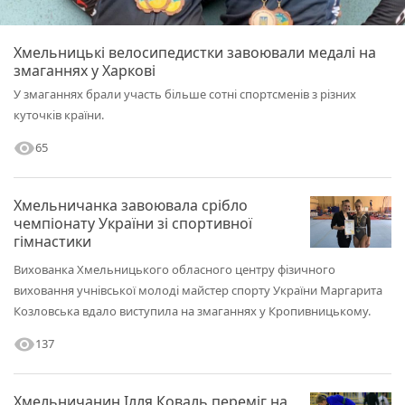
Хмельницькі велосипедистки завоювали медалі на
змаганнях у Харкові
У змаганнях брали участь більше сотні спортсменів з різних
куточків країни.
visibility
65
Хмельничанка завоювала срібло
чемпіонату України зі спортивної
гімнастики
Вихованка Хмельницького обласного центру фізичного
виховання учнівської молоді майстер спорту України Маргарита
Козловська вдало виступила на змаганнях у Кропивницькому.
visibility
137
Хмельничанин Ілля Коваль переміг на