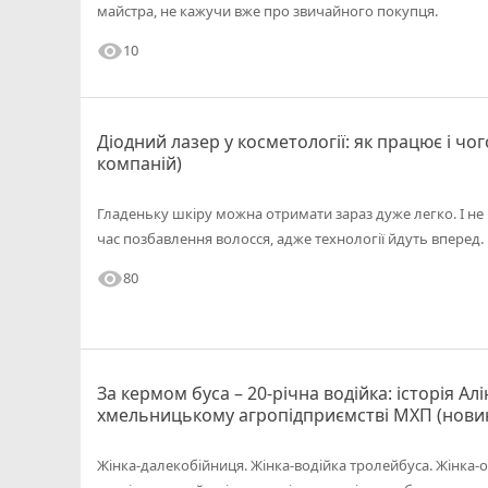
майстра, не кажучи вже про звичайного покупця.
visibility
10
Діодний лазер у косметології: як працює і чо
компаній)
Гладеньку шкіру можна отримати зараз дуже легко. І не 
час позбавлення волосся, адже технології йдуть вперед.
visibility
80
За кермом буса – 20-річна водійка: історія Ал
хмельницькому агропідприємстві МХП (нови
Жінка-далекобійниця. Жінка-водійка тролейбуса. Жінка-о