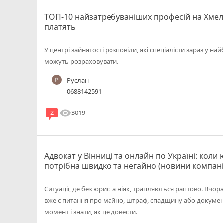
ТОП-10 найзатребуваніших професій на Хмель
платять
У центрі зайнятості розповіли, які спеціалісти зараз у н
можуть розраховувати.
Руслан
0688142591
visibility
3019
2
Адвокат у Вінниці та онлайн по Україні: кол
потрібна швидко та негайно (новини компані
Ситуації, де без юриста ніяк, трапляються раптово. Вчора
вже є питання про майно, штраф, спадщину або документ
момент і знати, як це довести.