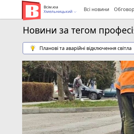
Всім.юа
Всі новини
Обгово
Хмельницький
Новини за тегом професі
Планові та аварійні відключення світла