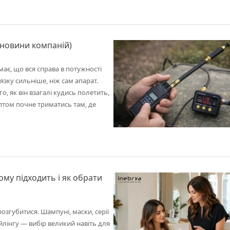
 (новини компаній)
ає, що вся справа в потужності
язку сильніше, ніж сам апарат.
о, як він взагалі кудись полетить,
птом почне триматись там, де
ому підходить і як обрати
озгубитися. Шампуні, маски, серії
йлінгу — вибір великий навіть для