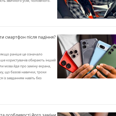
ість звичного усім, чоловічого.
ти смартфон після падіння?
 якщо раніше це означало
більше користувачів обирають інший
и мова йде про заміну екрана,
у, що базові навички, трохи
я із завданням навіть без
та особливості його заміни