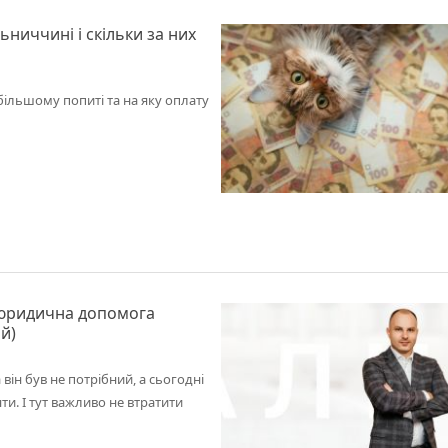
ниччині і скільки за них
айбільшому попиті та на яку оплату
и юридична допомога
й)
 він був не потрібний, а сьогодні
и. І тут важливо не втратити