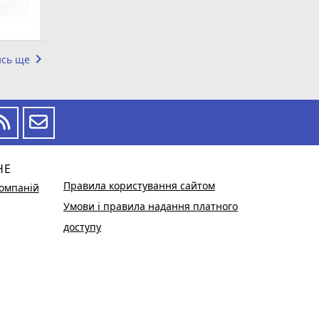
keyboard_arrow_right
ись ще
НЕ
Правила користування сайтом
омпаній
Умови і правила надання платного
доступу