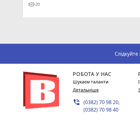
visibility
20
Слідкуйте
РОБОТА У НАС
Шукаєм таланти
Детальніше
phone_in_talk
(0382) 70 98 20,
(0382) 70 98 40