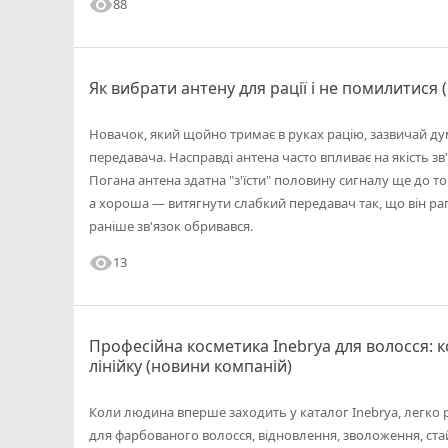
visibility
88
Як вибрати антену для рації і не помилитися
Новачок, який щойно тримає в руках рацію, зазвичай дум
передавача. Насправді антена часто впливає на якість зв'
Погана антена здатна "з'їсти" половину сигналу ще до тог
а хороша — витягнути слабкий передавач так, що він ра
раніше зв'язок обривався.
visibility
13
Професійна косметика Inebrya для волосся: к
лінійку (новини компаній)
Коли людина вперше заходить у каталог Inebrya, легко р
для фарбованого волосся, відновлення, зволоження, ста