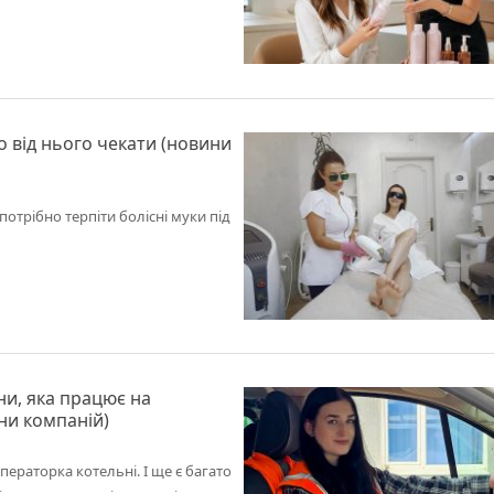
го від нього чекати (новини
потрібно терпіти болісні муки під
іни, яка працює на
ни компаній)
ператорка котельні. І ще є багато