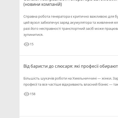
(новини компаній)
Справна робота генератора є критично важливою для бу
цей вузол забезпечує заряд акумулятора та живлення еле
разі його несправності транспортний засіб може працюва
зупинитися.
visibility
15
Від баристи до слюсаря: які професії обираю
Більшість шукачів роботи на Хмельниччині — жінки. За
професії та все частіше відкривають власний бізнес — так
visibility
158