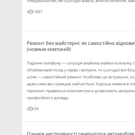
спеціальностей, які сьогодні мають жіноче обличчя, зам
visibility
1827
Ремонт без майстерні: як самостійно віднови
(новини компаній)
Падіння телефону — ситуація знайома майже кожному. І
обов’язковий похід у сервіс і витрати, то сьогодні все 
шлях — самостійний ремонт. Особливо це актуально, кол
адже саме він страждає найчастіше. Хороша новина в том
терпіння і правильні комплектуючі дозволяють впоратис
професійного досвіду.
visibility
24
Ознаки несправності генератора автомобіля 