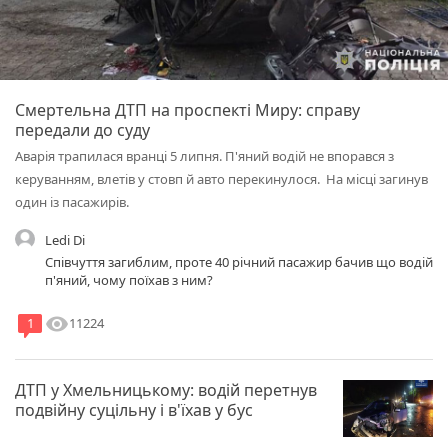
Смертельна ДТП на проспекті Миру: справу
передали до суду
Аварія трапилася вранці 5 липня. П'яний водій не впорався з
керуванням, влетів у стовп й авто перекинулося. На місці загинув
один із пасажирів.
Ledi Di
Співчуття загиблим, проте 40 річний пасажир бачив що водій
п'яний, чому поїхав з ним?
visibility
11224
1
ДТП у Хмельницькому: водій перетнув
подвійну суцільну і в'їхав у бус