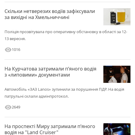
Скільки нетверезих водіїв зафіксували
за вихідні на Хмельниччині
Поліція прозвітувала про оперативну обстановку в області за 12-
13 вересня.
visibility
1016
На Курчатова затримали п’яного водія
з «липовими» документами
Автомобіль «ЗАЗ Lanos» зупинили за порушення ПДР. На водія
патрульні склали адмінпротокол.
visibility
2649
На проспекті Миру затримали п’яного
водія на "Land Cruiser"