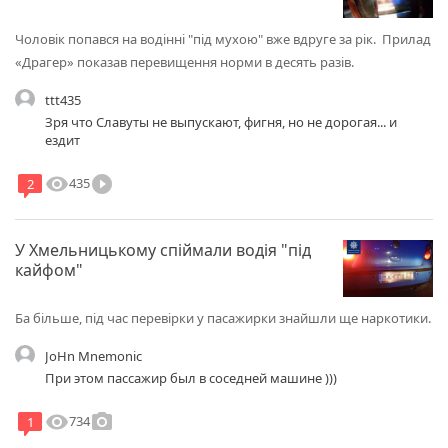
Чоловік попався на водінні "під мухою" вже вдруге за рік. Прилад
«Драгер» показав перевищення норми в десять разів.
ttt435
Зря что Славуты не выпускают, фигня, но не дорогая... и
ездит
visibility
play_circle_filled
435
2
У Хмельницькому спіймали водія "під
кайфом"
Ба більше, під час перевірки у пасажирки знайшли ще наркотики.
JoHn Mnemonic
При этом пассажир был в соседней машине )))
visibility
photo_camera
734
1