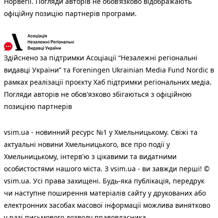
Норвегії. Погляди авторів не обов’язково відображають
офіційну позицію партнерів програми.
Здійснено за підтримки Асоціації “Незалежні регіональні
видавці України” та Foreningen Ukrainian Media Fund Nordic в
рамках реалізації проєкту Хаб підтримки регіональних медіа.
Погляди авторів не обов'язково збігаються з офіційною
позицією партнерів
vsim.ua - новинний ресурс №1 у Хмельницькому. Свіжі та
актуальні новини Хмельницького, все про події у
Хмельницькому, інтерв'ю з цікавими та видатними
особистостями нашого міста. З vsim.ua - ви завжди перші! ©
vsim.ua. Усі права захищені. Будь-яка публiкацiя, передрук
чи наступне поширення матеріалів сайту у друкованих або
електронних засобах масової інформації можлива винятково
у разі письмового дозволу правовласника.