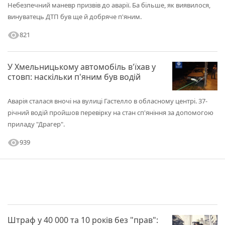
Небезпечний маневр призвів до аварії. Ба більше, як виявилося,
винуватець ДТП був ще й добряче п'яним.
visibility
821
У Хмельницькому автомобіль в'їхав у
стовп: наскільки п'яним був водій
Аварія сталася вночі на вулиці Гастелло в обласному центрі. 37-
річний водій пройшов перевірку на стан сп'яніння за допомогою
приладу "Драгер".
visibility
939
Штраф у 40 000 та 10 років без "прав":