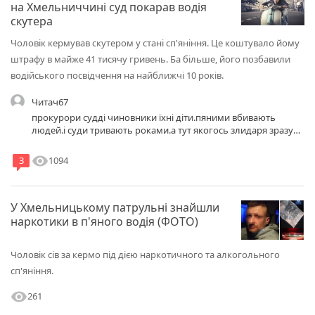
на Хмельниччині суд покарав водія
скутера
Чоловік кермував скутером у стані сп'яніння. Це коштувало йому
штрафу в майже 41 тисячу гривень. Ба більше, його позбавили
водійського посвідчення на найближчі 10 років.
Читач67
прокурори судді чиновники їхні діти.пяними вбивають
людей.і суди тривають роками.а тут якогось злидаря зразу
40 000 і 10 років треба було зразу довічно.ця країна помилка
історії.вона не має права на існування.
visibility
1094
3
У Хмельницькому патрульні знайшли
наркотики в п'яного водія (ФОТО)
Чоловік сів за кермо під дією наркотичного та алкогольного
сп'яніння.
visibility
261