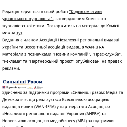
Редакція керується в своїй роботі
"Кодексом етики
українського журналіста"
, затвердженим Комісією з
журналістської етики. Поскаржитись на матеріал до Комісії
можна
тут
Видання є членом
Асоціації Незалежні регіональні видавці
України
та Всесвітньої асоціації видавців
WAN-IFRA
Матеріали з позначками "Новини компаній", "Прес-служба",
"Реклама" та "Партнерський проєкт" опубліковані на правах
реклами.
Здійснено за підтримки програми «Сильніші разом: Медіа та
Демократія», що реалізується Всесвітньою асоціацією
видавців новин (WAN-IFRA) у партнерстві з Асоціацією
«Незалежні регіональні видавці України» (АНРВУ) та
Норвезькою асоціацією медіабізнесу (MBL) за підтримки