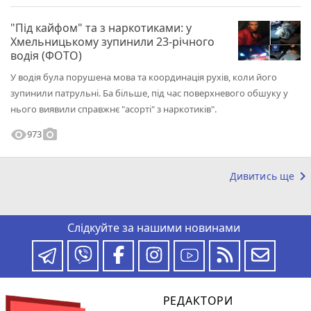
"Під кайфом" та з наркотиками: у
Хмельницькому зупинили 23-річного
водія (ФОТО)
У водія була порушена мова та координація рухів, коли його
зупинили патрульні. Ба більше, під час поверхневого обшуку у
нього виявили справжнє "асорті" з наркотиків".
visibility
photo_camera
973
keyboard_arrow_right
Дивитись ще
Слідкуйте за нашими новинами
РЕДАКТОРИ