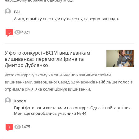
народному вбранні в одному місці.
PAL
А что, и рыбку съесть, и ну х.. сесть, наверно так надо.
visibility
4821
5
У фотоконкурсі «ВСІМ вишиванкам
вишиванка» перемогли Ірина та
Дмитро Дублянко
Фотоконкурс, у якому хмельничани хвалилися своїми
вишиванками, завершено! Серед 62 учасників найбільше голосів
отримала сім’я, яка колекціонує вишиванки.
Хохол
Гарні фото вони виставили на конкурс. Одна із найгарніших.
Мені ще сподобались учасники № 44
visibility
1475
1