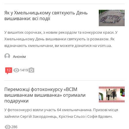
Як у Хмельницькому святкують День
вишиванки: всі події
У вишитих сорочках, з новим рекордом та конкурсом краси. У
Хмельницькому День вишиванки святкують із розмахом. Як
відзначають хмельничани, ви можете дізнатися на vsim.ua.
Анонім
visibility
photo_camera
1419
12
Переможці фотоконкурсу «ВСІМ
вишиванкам вишиванка» отримали
подарунки
У фотоконкурсі взяли участь 64 хмельничанина. Призові місця
зайняли Сергій Закордонець, Крістіна Сльоз і Софія Вдович.
visibility
286