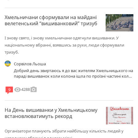
Хмельничани сформували на майдані
велетенський “вишиванковий” тризуб
І знову свято, і знову хмельничани одягнули вишиванки. У
національному вбранні, взявшись за руки, люди сформували
тризуб.
Сорвілов Льоша
Добрий день звиртаюсь я до вас жителям Хмельницького на
параді вишиванок коли колона ішла по проїзні частині коло
центрально віділу міліції один водій на автомобілі рено
логан уневсал білого коляра показував непристойни жест в
visibility
photo_camera
4288
9
кого є можливо фото з номиром автомобіля і відізвіця свідки
хто теж бачив не будьте байдужими
На День вишиванки у Хмельницькому
встановлюватимуть рекорд
Організатори планують зібрати найбільшу кількість людей у