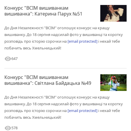
Конкурс "ВСІМ вишиванкам
вишиванка": Катерина Парух №51
До Дня Незалежності "ВСІМ" оголошує конкурс на кращу
вишиванку. До 18 серпня надсилай фото у вишиванці та коротку
розповідь про історію сорочки на
[email protected]
і нехай тебе
побачить весь Хмельницький!
visibility
647
Конкурс "ВСІМ вишиванкам
вишиванка": Світлана Байдацька №49
До Дня Незалежності "ВСІМ" оголошує конкурс на кращу
вишиванку. До 18 серпня надсилай фото у вишиванці та коротку
розповідь про історію сорочки на
[email protected]
і нехай тебе
побачить весь Хмельницький!
visibility
578