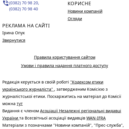
phone_in_talk
(0382) 70 98 20,
КОРИСНЕ
(0382) 70 98 40
Новини компаній
Огляди
РЕКЛАМА НА САЙТІ
Ірина Опук
Звернутися
Правила користування сайтом
Умови і правила надання платного доступу
Редакція керується в своїй роботі
"Кодексом етики
українського журналіста"
, затвердженим Комісією з
журналістської етики. Поскаржитись на матеріал до Комісії
можна
тут
Видання є членом
Асоціації Незалежні регіональні видавці
України
та Всесвітньої асоціації видавців
WAN-IFRA
Матеріали з позначками "Новини компаній", "Прес-служба",