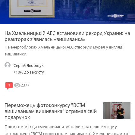
На Хмельницькій АЕС встановили рекорд України: на
реакторах з’явилась «вишиванка»
На енергоблоках Хмельницької АЕС створили мурал у вигляді
вишиванки.
Сергій Яворщук
+10% до захисту
visibility
2377
1
Переможець фотоконкурсу "ВСІМ
вишиванкам вишиванка" отримав свій
подарунок
Протягом місяця хмельничани змагалися за перше місце у
фотоконкурсі “ВСІМ вишиванкам вишиванка”. Хмельничанам, які