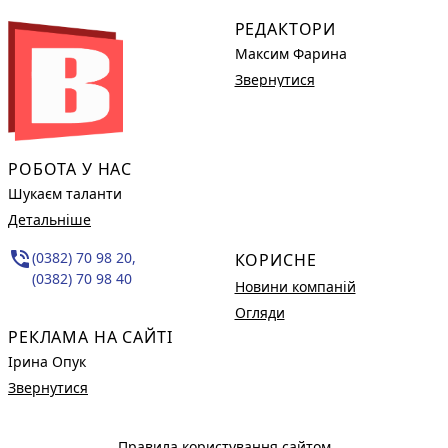
РЕДАКТОРИ
Максим Фарина
Звернутися
РОБОТА У НАС
Шукаєм таланти
Детальніше
phone_in_talk
(0382) 70 98 20,
КОРИСНЕ
(0382) 70 98 40
Новини компаній
Огляди
РЕКЛАМА НА САЙТІ
Ірина Опук
Звернутися
Правила користування сайтом