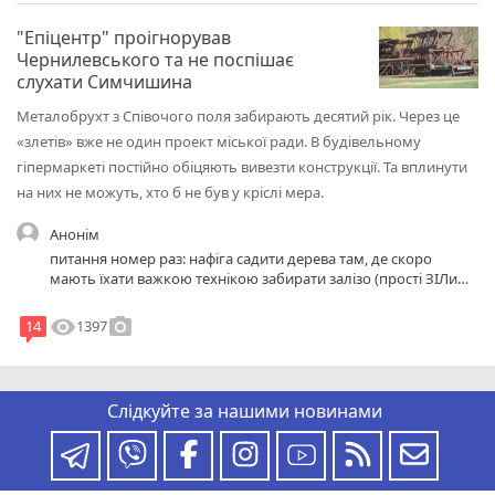
"Епіцентр" проігнорував
Чернилевського та не поспішає
слухати Симчишина
Металобрухт з Співочого поля забирають десятий рік. Через це
«злетів» вже не один проект міської ради. В будівельному
гіпермаркеті постійно обіцяють вивезти конструкції. Та вплинути
на них не можуть, хто б не був у кріслі мера.
Анонім
питання номер раз: нафіга садити дерева там, де скоро
мають їхати важкою технікою забирати залізо (прості ЗІЛи
цього не заберуть) питання два: нафіга садити дерева там, де
хочуть зробити футбольні поля? питання три: нафіга ставити
visibility
photo_camera
1397
14
охорону на ці дерева і мучити людей. тупо викинуті гроші на
вітер і пофігізм на людську працю. Головне свободний мер
знову на пустому місці попіарився і замилив людям очі. Типу
я шось роблю гарне і корисне. а на ділі нічого то і не зробив.
Слідкуйте за нашими новинами
Одна показуха на тому, чого не треба або на тому, що і так
мало б робитися чи підготовлено до нього. МАРАЗМАТИЗМ