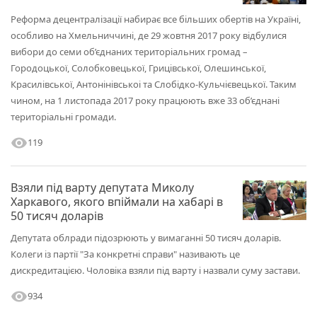
Реформа децентралізації набирає все більших обертів на Україні,
особливо на Хмельниччині, де 29 жовтня 2017 року відбулися
вибори до семи об’єднаних територіальних громад –
Городоцької, Солобковецької, Грицівської, Олешинської,
Красилівської, Антонінівськоі та Слобідко-Кульчієвецької. Таким
чином, на 1 листопада 2017 року працюють вже 33 об’єднані
територіальні громади.
visibility
119
Взяли під варту депутата Миколу
Харкавого, якого впіймали на хабарі в
50 тисяч доларів
Депутата облради підозрюють у вимаганні 50 тисяч доларів.
Колеги із партії "За конкретні справи" називають це
дискредитацією. Чоловіка взяли під варту і назвали суму застави.
visibility
934