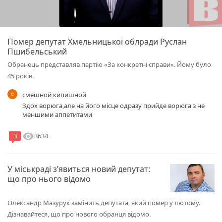
Помер депутат Хмельницької облради Руслан
Пшибельський
Обранець представляв партію «За конкретні справи». Йому було
45 років.
смешной кипишной
Здох ворюга,але на його місце одразу прийде ворюга з не
меншими аппетитами
visibility
3634
3
У міськраді з’явиться новий депутат:
що про нього відомо
Олександр Мазурук замінить депутата, який помер у лютому.
Дізнавайтеся, що про нового обранця відомо.