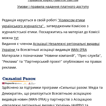
Умови і правила надання платного доступу
Редакція керується в своїй роботі
"Кодексом етики
українського журналіста"
, затвердженим Комісією з
журналістської етики. Поскаржитись на матеріал до Комісії
можна
тут
Видання є членом
Асоціації Незалежні регіональні видавці
України
та Всесвітньої асоціації видавців
WAN-IFRA
Матеріали з позначками "Новини компаній", "Прес-служба",
"Реклама" та "Партнерський проєкт" опубліковані на правах
реклами.
Здійснено за підтримки програми «Сильніші разом: Медіа та
Демократія», що реалізується Всесвітньою асоціацією
видавців новин (WAN-IFRA) у партнерстві з Асоціацією
«Незалежні регіональні видавці України» (АНРВУ) та