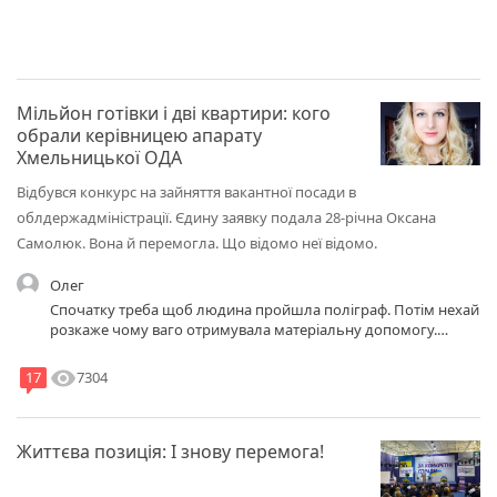
https://vsim.ua/Groshi/scho-v-deklaratsiyi-hmelnitskogo-
deputata-chim-bagati-obrantsi-vid-par-10837023.html?
fbclid=IwAR3k5DKSYCj3yrF4J4_fhgUz-
uUkKjmIDAMQqgv0zO_34JdCF0hbX8RpluM
Мільйон готівки і дві квартири: кого
обрали керівницею апарату
Хмельницької ОДА
Відбувся конкурс на зайняття вакантної посади в
облдержадміністрації. Єдину заявку подала 28-річна Оксана
Самолюк. Вона й перемогла. Що відомо неї відомо.
Олег
Спочатку треба щоб людина пройшла поліграф. Потім нехай
розкаже чому ваго отримувала матеріальну допомогу.
Порушити кремінальну справу
visibility
7304
17
Життєва позиція: І знову перемога!