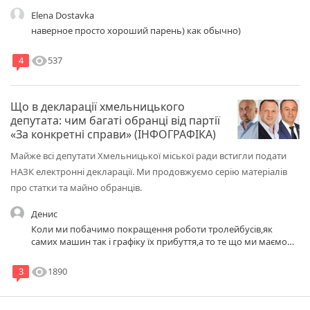
Elena Dostavka
наверное просто хороший парень) как обычно)
visibility
537
4
Що в декларації хмельницького
депутата: чим багаті обранці від партії
«За конкретні справи» (ІНФОГРАФІКА)
Майже всі депутати Хмельницької міської ради встигли подати
НАЗК електронні декларації. Ми продовжуємо серію матеріалів
про статки та майно обранців.
Денис
Коли ми побачимо покращення роботи тролейбусів,як
самих машин так і графіку їх прибуття,а то те що ми маємо
зараз це просто якийсь жах!! Дякувати меру Олександру
Семчишину у Хмельницькому з"явилися хоть декілька
visibility
1890
3
нових машин. А те чим займаєтся керівнитство
"Електротранс" зовсім незрозуміло! Про які "конкретні
справи" може взагалі бути річ??! Посилання на джерело: