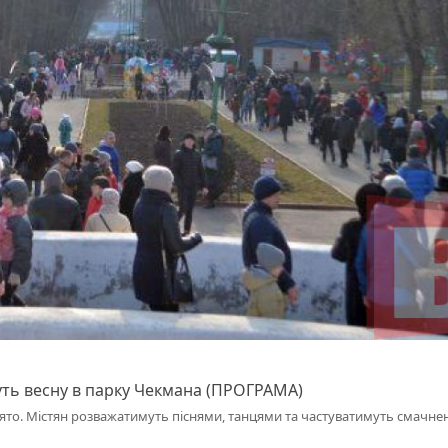
уть весну в парку Чекмана (ПРОГРАМА)
вято. Містян розважатимуть піснями, танцями та частуватимуть смачне