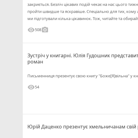
закриється. Безліч цікавих подій чекає на нас цього т
пройти швидше та яскравіше. Спеціально для тих, кому 
ми підготували кілька цікавинок. Тож, читайте та обира
visibility
photo_camera
508
Зустріч у книгарні. Юлія Гудошник представ
роман
Письменниця презентує свою книгу "Боже[Я]вільна" у кн
visibility
54
Юрій Даценко презентує хмельничанам свій 