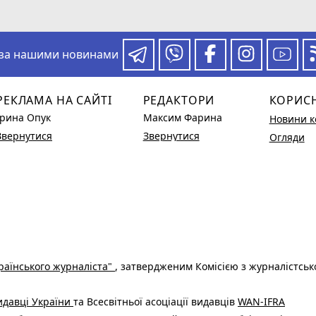
 за нашими новинами
РЕКЛАМА НА САЙТІ
РЕДАКТОРИ
КОРИС
Ірина Опук
Максим Фарина
Новини к
Звернутися
Звернутися
Огляди
раїнського журналіста"
, затвердженим Комісією з журналістськ
видавці України
та Всесвітньої асоціації видавців
WAN-IFRA