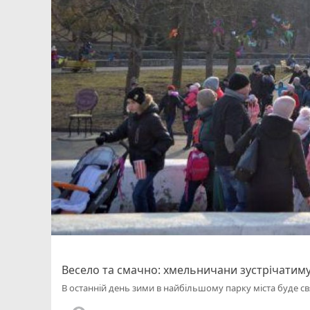
Весело та смачно: хмельничани зустрічатим
В останній день зими в найбільшому парку міста буде с