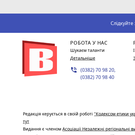
Слідкуйте
РОБОТА У НАС
Шукаєм таланти
Детальніше
phone_in_talk
(0382) 70 98 20,
(0382) 70 98 40
Редакція керується в своїй роботі
"Кодексом етики ук
тут
Видання є членом
Асоціації Незалежні регіональні 