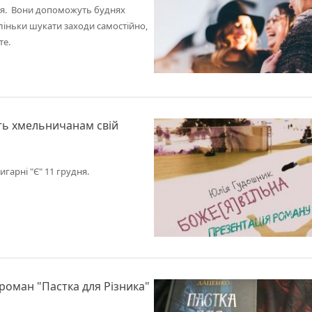
ижня. Вони допоможуть буднях
ліньки шукати заходи самостійно,
йте.
ить хмельничанам свій
игарні "Є" 11 грудня.
роман "Пастка для Різника"