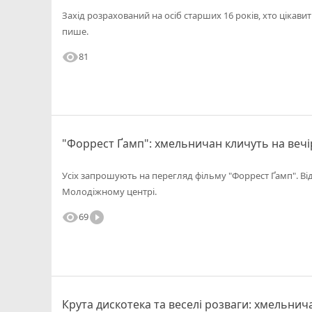
Захід розрахований на осіб старших 16 років, хто цікавит
пише.
visibility
81
"Форрест Ґамп": хмельничан кличуть на вечі
Усіх запрошують на перегляд фільму "Форрест Ґамп". Від
Молодіжному центрі.
visibility
play_circle_filled
69
Крута дискотека та веселі розваги: хмельнич