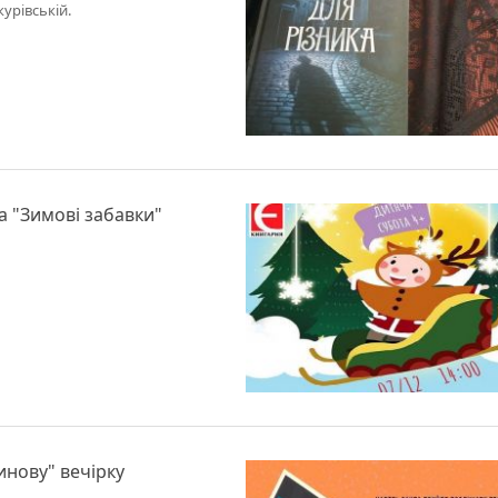
урівській.
а "Зимові забавки"
инову" вечірку