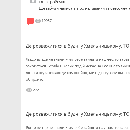
Елла Гройсман
Ще забули написати про наливайки та безсонну н
visibility
19957
33
Де розважитися в будні у Хмельницькому. ТОП
Якщо ви ще не знали, чим себе зайняти на днях, то зара
закриється. Безліч цікавих подій чекає на нас цього тиж
ліньки шукати заходи самостійно, ми підготували кілька 
обирайте.
visibility
272
Де розважитися в будні у Хмельницькому: ТОП
Якщо ви ще не знали, чим себе зайняти на днях, то зара