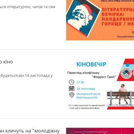
ься літературою, читає та сам
р кіно
будеться він 14 листопада у
ан кличуть на "молодіжну