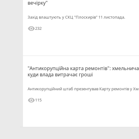
вечірку"
Захід влаштують у СКЦ "Плоскирів" 11 листопада.
visibility
232
"Антикорупційна карта ремонтів": хмельнич
куди влада витрачає гроші
Антикорупційний штаб презентував Карту ремонтів у 
visibility
115