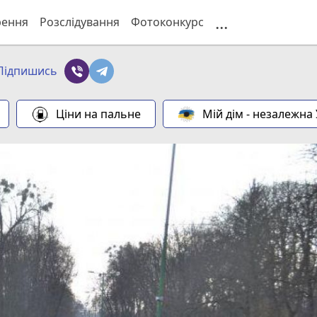
...
рення
Розслідування
Фотоконкурс
Підпишись
Ціни на пальне
Мій дім - незалежна