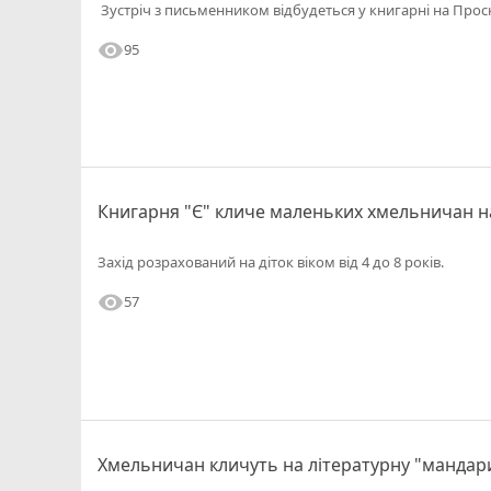
Зустріч з письменником відбудеться у книгарні на Проск
visibility
95
Книгарня "Є" кличе маленьких хмельничан н
Захід розрахований на діток віком від 4 до 8 років.
visibility
57
Хмельничан кличуть на літературну "мандар