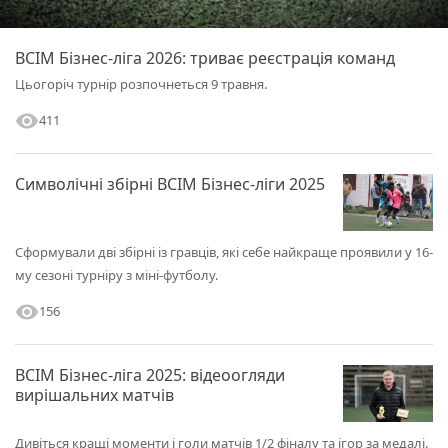
ВСІМ Бізнес-ліга 2026: триває реєстрація команд
Цьогоріч турнір розпочнеться 9 травня.
visibility
411
Символічні збірні ВСІМ Бізнес-ліги 2025
Сформували дві збірні із гравців, які себе найкраще проявили у 16-
му сезоні турніру з міні-футболу.
visibility
156
ВСІМ Бізнес-ліга 2025: відеоогляди
вирішальних матчів
Дивіться кращі моменти і голи матчів 1/2 фіналу та ігор за медалі.