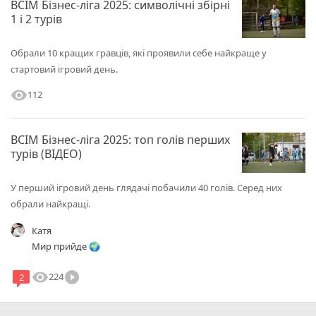
ВСІМ Бізнес-ліга 2025: символічні збірні
1 і 2 турів
Обрали 10 кращих гравців, які проявили себе найкраще у
стартовий ігровий день.
visibility
112
ВСІМ Бізнес-ліга 2025: топ голів перших
турів (ВІДЕО)
У перший ігровий день глядачі побачили 40 голів. Серед них
обрали найкращі.
Катя
Мир прийде 🌍
visibility
play_circle_filled
224
2