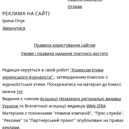
Огляди
РЕКЛАМА НА САЙТІ
Ірина Опук
Звернутися
Правила користування сайтом
Умови і правила надання платного доступу
Редакція керується в своїй роботі
"Кодексом етики
українського журналіста"
, затвердженим Комісією з
журналістської етики. Поскаржитись на матеріал до Комісії
можна
тут
Видання є членом
Асоціації Незалежні регіональні видавці
України
та Всесвітньої асоціації видавців
WAN-IFRA
Матеріали з позначками "Новини компаній", "Прес-служба",
"Реклама" та "Партнерський проєкт" опубліковані на правах
реклами.