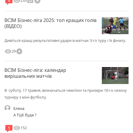
visibility
photo_camera
play_circle_filled
233
4
ВСІМ Бізнес-ліга 2025: топ кращих голів
(ВІДЕО)
Дивіться кращі результативні удари в матчах 3-го туру і ¼ фіналу.
visibility
play_circle_filled
29
ВСІМ Бізнес-ліга: календар
вирішальних матчів
В суботу, 17 травня, визначаться чемпіон та призери 16-го сезону
турніру з міні-футболу.
Елена
А ТЦК буде ?
visibility
152
5