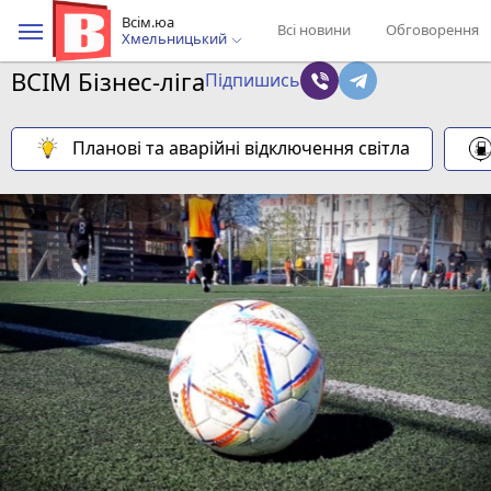
Всім.юа
Всі новини
Обговорення
Хмельницький
ВСІМ Бізнес-ліга
Підпишись
Планові та аварійні відключення світла