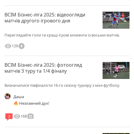
ВСІМ Бізнес-ліга 2025: відеоогляди
матчів другого ігрового дня
Переглядайте голи та кращі ігрові моменти із восьми матчів.
visibility
play_circle_filled
129
ВСІМ Бізнес-ліга 2025: фотоогляд
матчів 3 туру та 1/4 фіналу
Визначилися півфіналісти 16-го сезону турніру з міні-футболу.
Даша
🔥 Незламний дух!
visibility
photo_camera
168
2