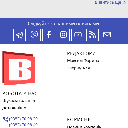
keyboard_arrow_right
Дивитись ще
Слідкуйте за нашими новинами
РЕДАКТОРИ
Максим Фарина
Звернутися
РОБОТА У НАС
Шукаєм таланти
Детальніше
phone_in_talk
(0382) 70 98 20,
КОРИСНЕ
(0382) 70 98 40
Новини компаній