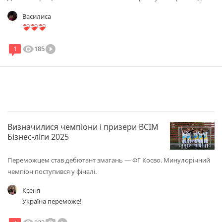
Василиса
❤️‍🩹❤️‍🩹❤️‍🩹
visibility
play_circle_filled
185
1
Визначилися чемпіони і призери ВСІМ
Бізнес-ліги 2025
Переможцем став дебютант змагань — ФГ Косво. Минулорічний
чемпіон поступився у фіналі.
Ксеня
Україна переможе!